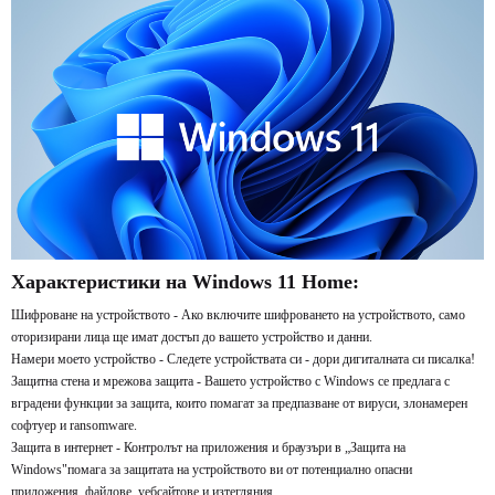
Характеристики на Windows 11 Home:
Шифроване на устройството - Ако включите шифроването на устройството, само
оторизирани лица ще имат достъп до вашето устройство и данни.
Намери моето устройство - Следете устройствата си - дори дигиталната си писалка!
Защитна стена и мрежова защита - Вашето устройство с Windows се предлага с
вградени функции за защита, които помагат за предпазване от вируси, злонамерен
софтуер и ransomware.
Защита в интернет - Контролът на приложения и браузъри в „Защита на
Windows"помага за защитата на устройството ви от потенциално опасни
приложения, файлове, уебсайтове и изтегляния.