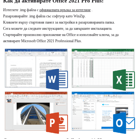
Как да активирате Office 2021 Pro Plus:
Изтеглете .img файла с
официалната връзка за изтегляне
.
Разархивирайте .img файла със софтуер като WinZip.
Кликнете върху стартовия панел за настройки в разархивираната папка.
Сега можете да следвате инструкциите, за да завършите инсталацията.
Стартирайте произволно приложение на Office и използвайте ключа, за да
активирате Microsoft Office 2021 Professional Plus.