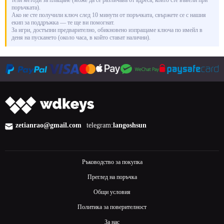
тези методи за плащане (може да се различава от адреса, който сте въвели при
поръчката).
Ако не сте получили ключ след 10 минути от поръчката, свържете се с нашия
екип за поддръжка — те ще ви помогнат.
За игри, достъпни предварително, обикновено изпращаме ключа по имейл в
деня на пускането (около часа, в който стават налични).
zetianrao@gmail.com
telegram:
langoshsun
Ръководство за покупка
Преглед на поръчка
Общи условия
Политика за поверителност
За нас