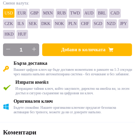
Смени валута:
USD
EUR
GBP
MXN
RUB
TWD
AUD
BRL
CAD
CZK
ILS
SEK
DKK
NOK
PLN
CHF
SGD
NZD
JPY
HKD
HUF
Добави в количката
Бърза доставка
Вашият цифров ключ ще бъде доставен моментално в рамките на 1-3 секунди
чрез нашата напълно автоматизирана система - без изчакване и без забавяне.
Изпрати имейл
Изпращаме тайния ключ, който закупихте, директно на имейла ви, за лесен
достъп и сигурно съхранение на цифровия ви ключ.
Оригинален ключ
Бъдете спокойни: Нашите оригинални ключове предлагат безопасна
активация без тревоги, можете да ни се доверите напълно.
Коментари