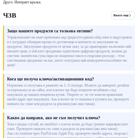
Друго: Интернет връзка.
ЧЗВ
Вижте още
Защо нашите продукти са толкова евтини?
Управленският ни екип притежава над тридесетгодишен общ опит в индустрията
и е изградил обширна мрежа от доставчици и контакти за закупуване на
продукти. Закупуваме продукти от целия свят, за да гарантираме възможно най-
ниските цени, а тъй като продаваме единствено цифрови продукти, можем да
спестим значителна сума пари по пощенски такси и свързани разходи – тези
спестявания предаваме на вас, което осигурява най-конкурентоспособните ни
цени!
Кога ще получа ключа/активационния код?
Нормално се получава в рамките на 1–3 секунди. Можете да намерите детайли
за поръчката си на сайта, или ключът ще бъде изпратен незабавно след
покупката до вашата пощенска кутия. Уверете се, че сте въвели правилния
имейл адрес при покупката. Ако ключът не се появява в кутията ви, проверете
папката със спам или раздела за реклами (ако има такъв).
Какво да направя, ако не съм получил ключа?
Това е рядък случай, но имейлът с ключа може да бъде грешно маркиран като
спам. Проверете папката със спам и раздела за реклами (ако има такъв).
Ако сте платили чрез PayPal или Apple Pay, проверете имейл адреса, свързан с