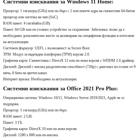
Системни изисквания за Windows 11 Home:
Процесор: 1 гигахерц (GHz) или по-бърз с 2 или повече ядра на съвместим 64-битов
процесор или система на чип (SoC).
RAM памет: 4 гигабайта (GB).
Памет: 64 GB или по-голямо устройство за съхранение. Забележка: може да е
необходимо допълнително място за активиране на специфични функции и изтегляне
на актуализации
Системен фърмуер: UEFI, с възможност за Secure Boot.
TPM: Модул за надеждна платформа (TPM) версия 2.0.
Графична карта: Съвместима с DirectX 12 или по-нова версия с WDDM 2.0 драйвер.
Дисплей: Дисплей с висока разделителна способност (720p) с диагонал по-голям от 9
инча, 8 бита на цветен канал.
Интернет връзка: Необходима за актуализации.
Системни изисквания за Office 2021 Pro Plus:
Операционна система: Windows 10/11, Windows Server 2019/2021, Apple не се
поддържа.
Процесор: 1 гигахерц (GHz) или по-бърз.
RAM памет: 2 GB.
Памет: 3 ГБ.
Графична карта: DirectX 10 или по-нова версия.
Дисплей: 1280 x 800 или по-висока.