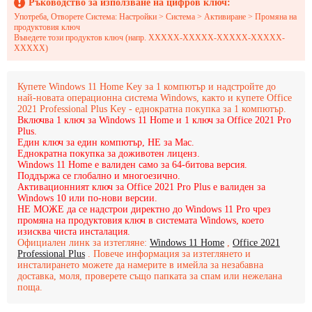
Ръководство за използване на цифров ключ:
Употреба, Отворете Система: Настройки > Система > Активиране > Промяна на
продуктовия ключ
Въведете този продуктов ключ (напр. XXXXX-XXXXX-XXXXX-XXXXX-
XXXXX)
Купете Windows 11 Home Key за 1 компютър и надстройте до
най-новата операционна система Windows, както и купете Office
2021 Professional Plus Key - еднократна покупка за 1 компютър.
Включва 1 ключ за Windows 11 Home и 1 ключ за Office 2021 Pro
Plus.
Един ключ за един компютър, НЕ за Mac.
Еднократна покупка за доживотен лиценз.
Windows 11 Home е валиден само за 64-битова версия.
Поддържа се глобално и многоезично.
Активационният ключ за Office 2021 Pro Plus е валиден за
Windows 10 или по-нови версии.
НЕ МОЖЕ да се надстрои директно до Windows 11 Pro чрез
промяна на продуктовия ключ в системата Windows, което
изисква чиста инсталация.
Официален линк за изтегляне:
Windows 11 Home
,
Office 2021
Professional Plus
. Повече информация за изтеглянето и
инсталирането можете да намерите в имейла за незабавна
доставка, моля, проверете също папката за спам или нежелана
поща.