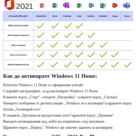
Как да активирате Windows 11 Home:
Изтеглете Windows 11 Home от официалния уебсайт.
Следвайте инструкциите, за да инсталирате Windows 11 Home.
Кликнете върху „Старт"- отворете „Настройки"- кликнете върху „Система".
Намерете съобщение от дясната секция: „Windows не е активиран"и щракнете върху
бутона „Активирай сега".
В секцията „Промяна на продуктовия ключ"щракнете върху „Промяна".
Въведете активационния код, който ви изпратихме след покупката.
Щракнете върху „Напред", Windows ще започне задачата за активиране.