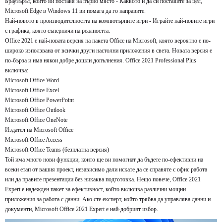
Браузърът, който ви поставя на първо място - Каквото и да си поставите за цел,
Microsoft Edge в Windows 11 ви помага да го направите.
Най-новото в производителността на компютърните игри - Играйте най-новите игри
с графика, която съперничи на реалността.
Office 2021 е най-новата версия на пакета Office на Microsoft, която вероятно е по-
широко използвана от всички други настолни приложения в света. Новата версия е
по-бърза и има някои добре дошли допълнения. Office 2021 Professional Plus
включва:
Microsoft Office Word
Microsoft Office Excel
Microsoft Office PowerPoint
Microsoft Office Outlook
Microsoft Office OneNote
Издател на Microsoft Office
Microsoft Office Access
Microsoft Office Teams (безплатна версия)
Той има много нови функции, които ще ви помогнат да бъдете по-ефективни на
всеки етап от вашия проект, независимо дали искате да се справяте с офис работа
или да правите презентации без никаква подготовка. Нещо повече, Office 2021
Expert е надежден пакет за ефективност, който включва различни мощни
приложения за работа с данни. Ако сте експерт, който трябва да управлява данни и
документи, Microsoft Office 2021 Expert е най-добрият избор.