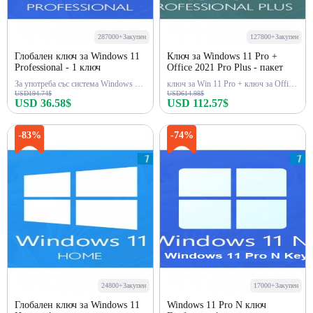
287000+Закупен
127800+Закупен
Глобален ключ за Windows 11
Ключ за Windows 11 Pro +
Professional - 1 ключ
Office 2021 Pro Plus - пакет
За употреба със система Windows 11 Pro
ключ за Win 11 Pro + ключ за Office 2021 Pro
USD194.74$
USD614.98$
USD 36.58$
USD 112.57$
Купи сега
Купи сега
-83%
-74%
24800+Закупен
17000+Закупен
Глобален ключ за Windows 11
Windows 11 Pro N ключ