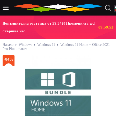
Допълнителна отстъпка от 59.34$! Промоцията wd
09:59:52
свършва на:
Начало
Windows
Windows 11
Windows 11 Home + Office 2021
Pro Plus - пакет
-84%