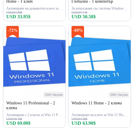
Home - 1 ключ
Глобален - 1 компютър
Активиране на доживотен ключ за Win 11 Home
За използване със система Windows 11 Pro N
USD204.99$
USD194.74$
USD 33.95$
USD 50.58$
Купи сега
Купи сега
-72%
-69%
3500+Закупен
2800+Закупен
Windows 11 Professional - 2
Windows 11 Home - 2 ключа
ключа
Активиране с 2 ключа за Win 11 Pro с доживотен ключ
Активиране на ключ за Win 11 Home 2 с доживотен достъп
USD249.48$
USD204.99$
USD 69.00$
USD 63.90$