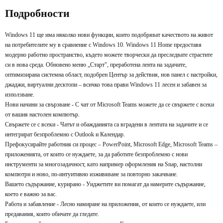
Купи сега
Купи сега
Подробности
Windows 11 ще има няколко нови функции, които подобряват качеството на живот
на потребителите му в сравнение с Windows 10. Windows 11 Home предоставя
модерно работно пространство, където можете творчески да преследвате страстите
си в нова среда. Обновено меню „Старт", преработена лента на задачите,
оптимизирана системна област, подобрен Център за действия, нов панел с настройки,
джаджи, виртуални десктопи – всичко това прави Windows 11 лесен и забавен за
използване.
Нови начини за свързване - С чат от Microsoft Teams можете да се свържете с всеки
от вашия настолен компютър.
Свържете се с всеки - Чатът и обажданията са вградени в лентата на задачите и се
интегрират безпроблемно с Outlook и Календар.
Префокусирайте работния си процес – PowerPoint, Microsoft Edge, Microsoft Teams –
приложенията, от които се нуждаете, за да работите безпроблемно с нови
инструменти за многозадачност, като например оформления на Snap, настолни
компютри и ново, по-интуитивно изживяване за повторно закачване.
Вашето съдържание, курирано - Уиджетите ви помагат да намерите съдържание,
което е важно за вас.
Работа и забавление - Лесно намиране на приложения, от които се нуждаете, или
предавания, които обичате да гледате.