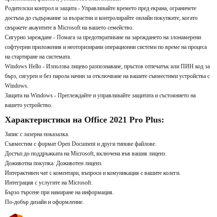
Родителски контрол и защита - Управлявайте времето пред екрана, ограничете
достъпа до съдържание за възрастни и контролирайте онлайн покупките, когато
свържете акаунтите в Microsoft на вашето семейство.
Сигурно зареждане - Помага за предотвратяване на зареждането на злонамерени
софтуерни приложения и неоторизирани операционни системи по време на процеса
на стартиране на системата.
Windows Hello - Използва лицево разпознаване, пръстов отпечатък или ПИН код за
бърз, сигурен и без парола начин за отключване на вашите съвместими устройства с
Windows.
Защита на Windows - Преглеждайте и управлявайте защитата и състоянието на
вашето устройство.
Характеристики на Office 2021 Pro Plus:
Запис с лазерна показалка.
Съвместим с формат Open Document и други типове файлове.
Достъп до поддръжката на Microsoft, включена във вашия лиценз.
Доживотна покупка: Доживотен лиценз.
Интерактивен чат с коментари, въпроси и комуникация с вашите колеги.
Интеграция с услугите на Microsoft.
Бързо търсене при намиране на информация.
По-добър дизайн и оформление.