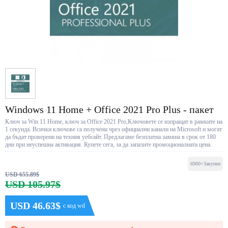
Windows 11 Home + Office 2021 Pro Plus - пакет
Ключ за Win 11 Home, ключ за Office 2021 Pro,Ключовете се изпращат в рамките на
1 секунда. Всички ключове са получени чрез официални канали на Microsoft и могат
да бъдат проверени на техния уебсайт. Предлагаме безплатна замяна в срок от 180
дни при неуспешна активация. Купете сега, за да запазите промоционалната цена.
6900+Закупен
USD 655.89$
USD 105.97$
USD 46.63$
с код wd