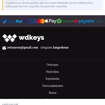
Esijulkaisussa oleviin peleihin liittyvät avaimet lähetetään yleensä sähköpostitse
julkaisupäivänä (sen ympärillä, kun peli tulee saataville).
zetianrao@gmail.com
telegram:
langoshsun
Ostosopas
Näytä tilaus
Käyttöehdot
Tietosuojakäytäntö
Meistä
Ota yhteyttä
USD 235.74$