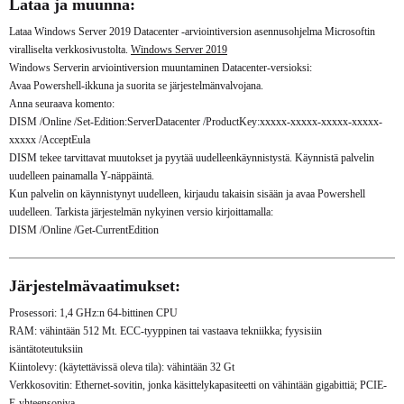
Lataa ja muunna:
Lataa Windows Server 2019 Datacenter -arviointiversion asennusohjelma Microsoftin
viralliselta verkkosivustolta.
Windows Server 2019
Windows Serverin arviointiversion muuntaminen Datacenter-versioksi:
Avaa Powershell-ikkuna ja suorita se järjestelmänvalvojana.
Anna seuraava komento:
DISM /Online /Set-Edition:ServerDatacenter /ProductKey:xxxxx-xxxxx-xxxxx-xxxxx-
xxxxx /AcceptEula
DISM tekee tarvittavat muutokset ja pyytää uudelleenkäynnistystä. Käynnistä palvelin
uudelleen painamalla Y-näppäintä.
Kun palvelin on käynnistynyt uudelleen, kirjaudu takaisin sisään ja avaa Powershell
uudelleen. Tarkista järjestelmän nykyinen versio kirjoittamalla:
DISM /Online /Get-CurrentEdition
Järjestelmävaatimukset:
Prosessori: 1,4 GHz:n 64-bittinen CPU
RAM: vähintään 512 Mt. ECC-tyyppinen tai vastaava tekniikka; fyysisiin
isäntätoteutuksiin
Kiintolevy: (käytettävissä oleva tila): vähintään 32 Gt
Verkkosovitin: Ethernet-sovitin, jonka käsittelykapasiteetti on vähintään gigabittiä; PCIE-
E-yhteensopiva.