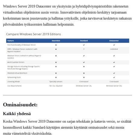
Windows Server 2019 Datacenter on yksityisiin ja hybridipilviympäristöihin rakennetun
virtualisoidun ohjelmiston uusin versio. Innovatiivinen ohjelmisto keskittyy tarjoamaan
korkeimman tason joustavuutta ja hallintaa yrityksille, jotka tarvitsevat keskitetyn ratkaisun
pilvivalmiiden työkuormien hallintaan helpommin.
Ominaisuudet:
Kaikki yhdessä
Koska Windows Server 2019 Datacenter on sarjan tehokkain ja kattavin versio, se sisältää
luonnollisesti kaikki Standard-käyttäjien aiemmin käyttämät ominaisuudet sekä monia
muita viimeisteltyjä yksityiskohtia.