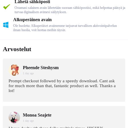
Lähetä sähköposti
Ostamasi salainen avain lähetetään suoraan sähköpostiisi, mikä helpottaa pääsyä ja
turvaa digitaalisen avimesi säilytyksen.
Alkuperäinen avain
Ole huoletta: Alkuperäiset avaimemme tarjoavat turvallisen aktivointipalvelun
ilman huolia, voit luottaa meihin täysin.
Arvostelut
Pheende Steshysm
1 day age
Prompt checkout followed by a speedy download. Cant ask
for much more than that, fantastic product as well. Thanks a
lot!
Monoa Seajete
1 day age