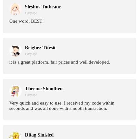
Sleshus Totheaur
1 day age
One word, BEST!
Beighez Titesit
1 day age
it is a great platform, fair prices and well developed.
Theeme Shoothen
1 day age
Very quick and easy to use. I received my code within
seconds and was all done with smooth transaction.
Ditag Sinisled