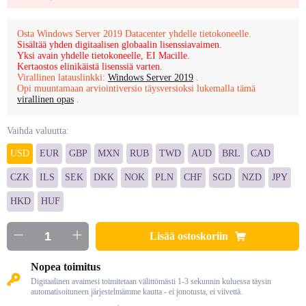
Osta Windows Server 2019 Datacenter yhdelle tietokoneelle.
Sisältää yhden digitaalisen globaalin lisenssiavaimen.
Yksi avain yhdelle tietokoneelle, EI Macille.
Kertaostos elinikäistä lisenssiä varten.
Virallinen latauslinkki:
Windows Server 2019
.
Opi muuntamaan arviointiversio täysversioksi lukemalla tämä
virallinen opas
.
Vaihda valuutta:
USD
EUR
GBP
MXN
RUB
TWD
AUD
BRL
CAD
CZK
ILS
SEK
DKK
NOK
PLN
CHF
SGD
NZD
JPY
HKD
HUF
Lisää ostoskoriin
Nopea toimitus
Digitaalinen avaimesi toimitetaan välittömästi 1-3 sekunnin kuluessa täysin
automatisoituneen järjestelmämme kautta - ei jonotusta, ei viivettä.