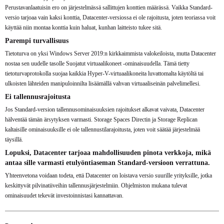
Perustavanlaatuisin ero on järjestelmässä sallittujen konttien määrässä. Vaikka Standard-
versio tarjoaa vain kaksi konttia, Datacenter-versiossa ei ole rajoitusta, joten teoriassa voit
käyttää niin montaa konttia kuin haluat, kunhan laitteisto tukee sitä.
Parempi turvallisuus
Tietoturva on yksi Windows Server 2019:n kirkkaimmista valokeiloista, mutta Datacenter
nostaa sen uudelle tasolle Suojatut virtuaalikoneet -ominaisuudella. Tämä tietty
tietoturvaprotokolla suojaa kaikkia Hyper-V-virtuaalikoneita luvattomalta käytöltä tai
ulkoisten lähteiden manipuloinnilta lisäämällä vahvan virtuaaliseinän palvelimellesi.
Ei tallennusrajoitusta
Jos Standard-version tallennusominaisuuksien rajoitukset alkavat vaivata, Datacenter
hälventää tämän ärsytyksen varmasti. Storage Spaces Directin ja Storage Replican
kaltaisille ominaisuuksille ei ole tallennustilarajoitusta, joten voit säätää järjestelmää
täysillä.
Lopuksi, Datacenter tarjoaa mahdollisuuden pinota verkkoja, mikä
antaa sille varmasti etulyöntiaseman Standard-versioon verrattuna.
Yhteenvetona voidaan todeta, että Datacenter on loistava versio suurille yrityksille, jotka
keskittyvät pilvinatiiveihin tallennusjärjestelmiin. Ohjelmiston mukana tulevat
ominaisuudet tekevät investoinnistasi kannattavan.