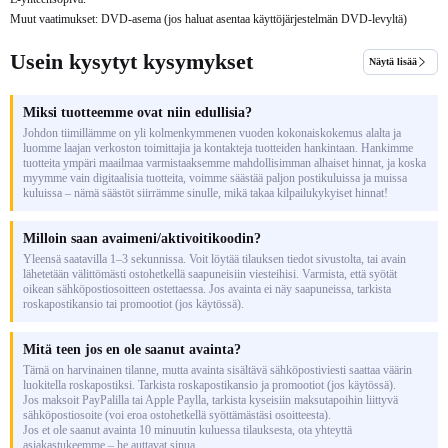
Muut vaatimukset: DVD-asema (jos haluat asentaa käyttöjärjestelmän DVD-levyltä)
Usein kysytyt kysymykset
Näytä lisää
Miksi tuotteemme ovat niin edullisia?
Johdon tiimillämme on yli kolmenkymmenen vuoden kokonaiskokemus alalta ja
luomme laajan verkoston toimittajia ja kontakteja tuotteiden hankintaan. Hankimme
tuotteita ympäri maailmaa varmistaaksemme mahdollisimman alhaiset hinnat, ja koska
myymme vain digitaalisia tuotteita, voimme säästää paljon postikuluissa ja muissa
kuluissa – nämä säästöt siirrämme sinulle, mikä takaa kilpailukykyiset hinnat!
Milloin saan avaimeni/aktivoitikoodin?
Yleensä saatavilla 1–3 sekunnissa. Voit löytää tilauksen tiedot sivustolta, tai avain
lähetetään välittömästi ostohetkellä saapuneisiin viesteihisi. Varmista, että syötät
oikean sähköpostiosoitteen ostettaessa. Jos avainta ei näy saapuneissa, tarkista
roskapostikansio tai promootiot (jos käytössä).
Mitä teen jos en ole saanut avainta?
Tämä on harvinainen tilanne, mutta avainta sisältävä sähköpostiviesti saattaa väärin
luokitella roskapostiksi. Tarkista roskapostikansio ja promootiot (jos käytössä).
Jos maksoit PayPalilla tai Apple Paylla, tarkista kyseisiin maksutapoihin liittyvä
sähköpostiosoite (voi eroa ostohetkellä syöttämästäsi osoitteesta).
Jos et ole saanut avainta 10 minuutin kuluessa tilauksesta, ota yhteyttä
asiakastukeemme – he auttavat sinua.