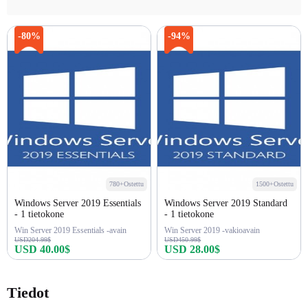
-80%
-94%
780+Ostettu
1500+Ostettu
Windows Server 2019 Essentials
Windows Server 2019 Standard
- 1 tietokone
- 1 tietokone
Win Server 2019 Essentials -avain
Win Server 2019 -vakioavain
USD204.99$
USD450.99$
USD 40.00$
USD 28.00$
Osta nyt
Osta nyt
Tiedot