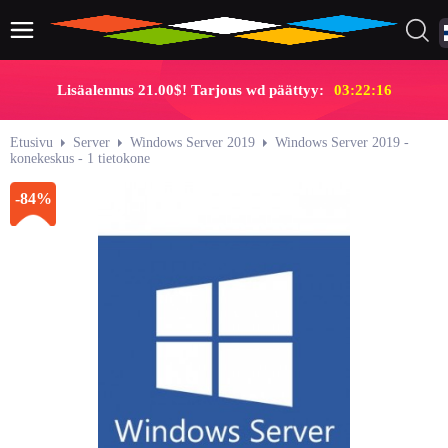
Lisäalennus 21.00$! Tarjous wd päättyy:
03:22:15
Etusivu
Server
Windows Server 2019
Windows Server 2019 -
konekeskus - 1 tietokone
-84%