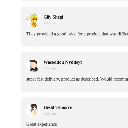
Gily Shegi
1 day age
They provided a good price for a product that was difficu
Wasoddou Nyddeyt
1 day age
super fast delivery, product as described. Would recom
Heslit Tenoave
1 day age
Great experience