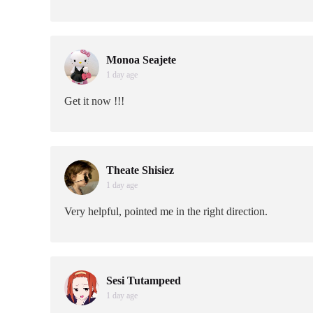
Monoa Seajete
1 day age
Get it now !!!
Theate Shisiez
1 day age
Very helpful, pointed me in the right direction.
Sesi Tutampeed
1 day age