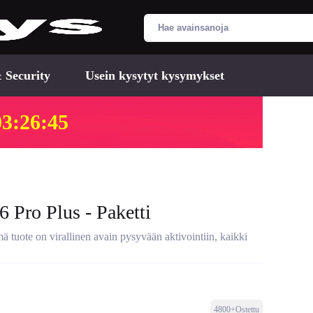
 Security
Usein kysytyt kysymykset
03:26:44
Pro Plus - Paketti
uote on virallinen avain pysyvään aktivointiin, kaikki
4800+Ostettu