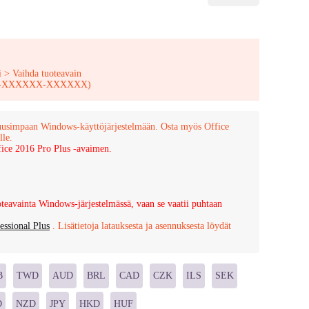
i > Vaihda tuoteavain
XXX-XXXXXX-XXXXXX)
 uusimpaan Windows-käyttöjärjestelmään. Osta myös Office
lle.
ice 2016 Pro Plus -avaimen.
eavainta Windows-järjestelmässä, vaan se vaatii puhtaan
essional Plus
. Lisätietoja latauksesta ja asennuksesta löydät
B
TWD
AUD
BRL
CAD
CZK
ILS
SEK
D
NZD
JPY
HKD
HUF