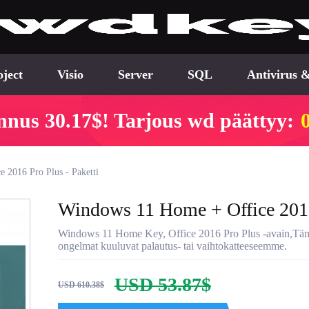
oject
Visio
Server
SQL
Antivirus &
nnus 30.17$! Tarjous wd päättyy:
 2016 Pro Plus - Paketti
Windows 11 Home + Office 2016 
Windows 11 Home Key, Office 2016 Pro Plus -avain,Tämä t
ongelmat kuuluvat palautus- tai vaihtokatteeseemme.
USD 53.87$
USD 610.38$