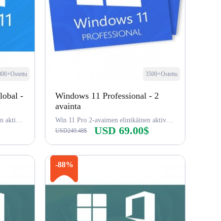
800+Ostettu
3500+Ostettu
obal -
Windows 11 Professional - 2
avainta
Win 11 Home -avaimen elinikäinen aktivointi
Win 11 Pro 2-avaimen elinikäinen aktivointi
USD 69.00$
USD249.48$
Osta nyt
-88%