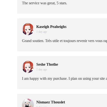
The service was great, 5 stars.
Kaseigh Peaheighs
1 day age
Grand soutien. Très utile et toujours revenir vers vous 
Seshe Thothe
1 day age
I am happy with my purchase. I plan on using your site 
Nismaez Thouslet