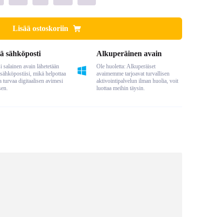
Lisää ostoskoriin
ä sähköposti
Alkuperäinen avain
 salainen avain lähetetään
Ole huoletta: Alkuperäiset
sähköpostiisi, mikä helpottaa
avaimemme tarjoavat turvallisen
a turvaa digitaalisen avimesi
aktivointipalvelun ilman huolia, voit
sen.
luottaa meihin täysin.