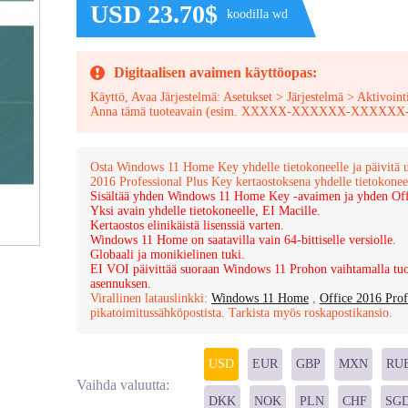
USD 23.70$
koodilla wd
Digitaalisen avaimen käyttöopas:
Käyttö, Avaa Järjestelmä: Asetukset > Järjestelmä > Aktivoint
Anna tämä tuoteavain (esim. XXXXX-XXXXXX-XXX
Osta Windows 11 Home Key yhdelle tietokoneelle ja päivitä
2016 Professional Plus Key kertaostoksena yhdelle tietokonee
Sisältää yhden Windows 11 Home Key -avaimen ja yhden Off
Yksi avain yhdelle tietokoneelle, EI Macille.
Kertaostos elinikäistä lisenssiä varten.
Windows 11 Home on saatavilla vain 64-bittiselle versiolle.
Globaali ja monikielinen tuki.
EI VOI päivittää suoraan Windows 11 Prohon vaihtamalla tuot
asennuksen.
Virallinen latauslinkki:
Windows 11 Home
,
Office 2016 Prof
pikatoimitussähköpostista. Tarkista myös roskapostikansio.
USD
EUR
GBP
MXN
RU
Vaihda valuutta:
DKK
NOK
PLN
CHF
SG