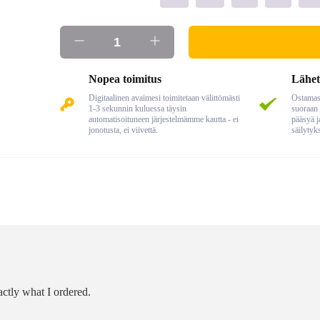
Nopea toimitus
Lähet
Digitaalinen avaimesi toimitetaan välittömästi
Ostamasi
1-3 sekunnin kuluessa täysin
suoraan 
automatisoituneen järjestelmämme kautta - ei
pääsyä j
jonotusta, ei viivettä.
säilytyk
ctly what I ordered.