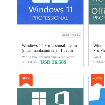
287000+Ostettu
Windows 11 Professional -avain
Window
(maailmanlaajuinen) - 1 avain
Pro Plu
Win 11 Pro -avaimen elinikäinen aktivointi
USD 36.58$
USD194.74$
USD614.
Osta nyt
-84%
-69%