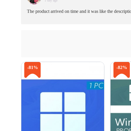
1 day age
The product arrived on time and it was like the descript
-81%
-82%