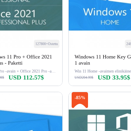
127800+Ostettu
24
s 11 Pro + Office 2021
Windows 11 Home Key Gl
s - Paketti
1 avain
Win 11 Pro -avain + Office 2021 Pro -avain
USD 112.57$
USD 33.95$
98$
USD204.99$
Osta nyt
Osta nyt
-85%