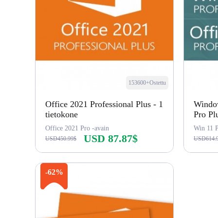
153600+Ostettu
Office 2021 Professional Plus - 1
Window
tietokone
Pro Plu
Office 2021 Pro -avain
USD 87.87$
USD450.99$
USD614.
Osta nyt
-62%