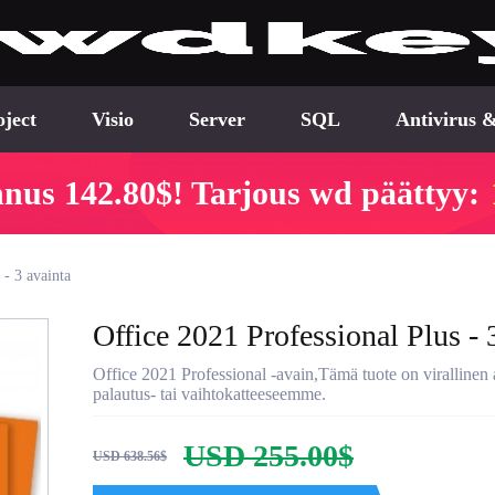
oject
Visio
Server
SQL
Antivirus &
nnus 142.80$! Tarjous wd päättyy:
 - 3 avainta
Office 2021 Professional Plus - 
Office 2021 Professional -avain,Tämä tuote on virallinen
palautus- tai vaihtokatteeseemme.
USD 255.00$
USD 638.56$