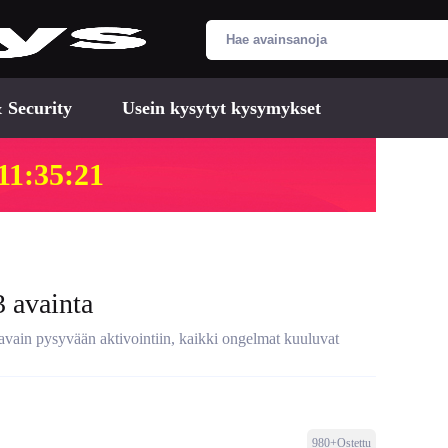
 Security
Usein kysytyt kysymykset
11:35:20
3 avainta
 avain pysyvään aktivointiin, kaikki ongelmat kuuluvat
980+Ostettu