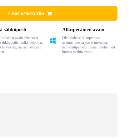
Lisää ostoskoriin
ä sähköposti
Alkuperäinen avain
 salainen avain lähetetään
Ole huoletta: Alkuperäiset
sähköpostiisi, mikä helpottaa
avaimemme tarjoavat turvallisen
a turvaa digitaalisen avimesi
aktivointipalvelun ilman huolia, voit
sen.
luottaa meihin täysin.