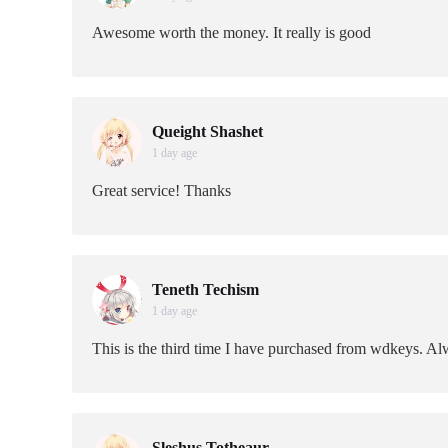
Awesome worth the money. It really is good
Queight Shashet
1 day age
Great service! Thanks
Teneth Techism
1 day age
This is the third time I have purchased from wdkeys. Al
Sleshus Totheaur