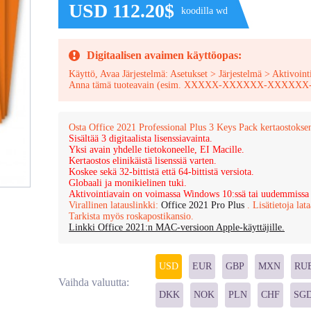
USD 112.20$
koodilla wd
Digitaalisen avaimen käyttöopas:
Käyttö, Avaa Järjestelmä: Asetukset > Järjestelmä > Aktivoint
Anna tämä tuoteavain (esim. XXXXX-XXXXXX-XXX
Osta Office 2021 Professional Plus 3 Keys Pack kertaostokse
Sisältää 3 digitaalista lisenssiavainta.
Yksi avain yhdelle tietokoneelle, EI Macille.
Kertaostos elinikäistä lisenssiä varten.
Koskee sekä 32-bittistä että 64-bittistä versiota.
Globaali ja monikielinen tuki.
Aktivointiavain on voimassa Windows 10:ssä tai uudemmissa v
Virallinen latauslinkki:
Office 2021 Pro Plus
. Lisätietoja lat
Tarkista myös roskapostikansio.
Linkki Office 2021:n MAC-versioon Apple-käyttäjille.
USD
EUR
GBP
MXN
RU
Vaihda valuutta:
DKK
NOK
PLN
CHF
SG