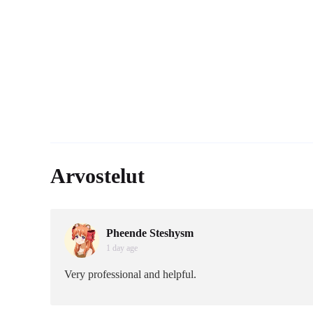
Arvostelut
Pheende Steshysm
1 day age
Very professional and helpful.