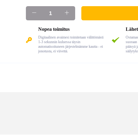
Nopea toimitus
Lähet
Digitaalinen avaimesi toimitetaan välittömästi
Ostamasi
1-3 sekunnin kuluessa täysin
suoraan 
automatisoituneen järjestelmämme kautta - ei
pääsyä j
jonotusta, ei viivettä.
säilytyk