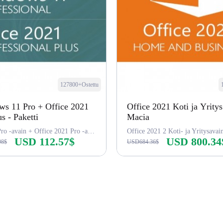
127800+Ostettu
s 11 Pro + Office 2021
Office 2021 Koti ja Yritys
s - Paketti
Macia
Win 11 Pro -avain + Office 2021 Pro -avain
Office 2021 2 Koti- ja Yritysavai
USD 112.57$
USD 800.34
98$
USD684.36$
Osta nyt
Osta nyt