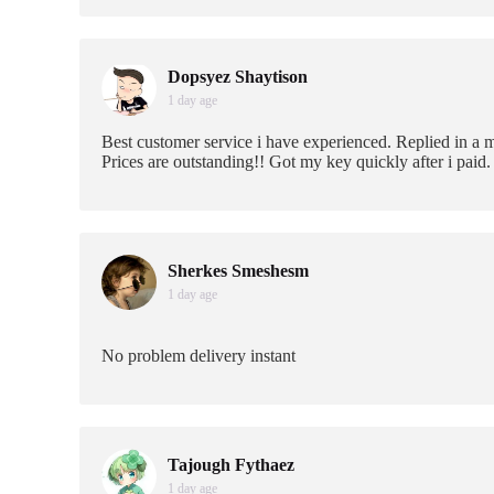
Dopsyez Shaytison
1 day age
Best customer service i have experienced. Replied in a 
Prices are outstanding!! Got my key quickly after i paid.
Sherkes Smeshesm
1 day age
No problem delivery instant
Tajough Fythaez
1 day age