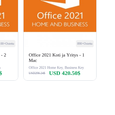
100+Ostettu
890+Ostettu
 - 2
Office 2021 Koti ja Yritys - 1
Mac
n
Office 2021 Home Key, Business Key
$
USD 420.50$
USD296.24$
Osta nyt