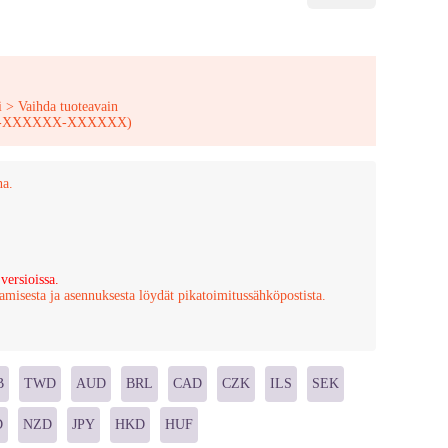
i > Vaihda tuoteavain
XXX-XXXXXX-XXXXXX)
na.
ersioissa.
aamisesta ja asennuksesta löydät pikatoimitussähköpostista.
B
TWD
AUD
BRL
CAD
CZK
ILS
SEK
D
NZD
JPY
HKD
HUF