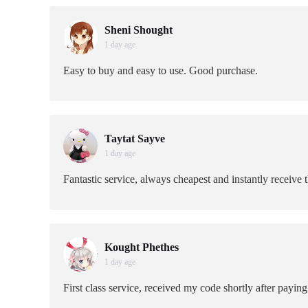
Sheni Shought
1 day age
Easy to buy and easy to use. Good purchase.
Taytat Sayve
1 day age
Fantastic service, always cheapest and instantly receive 
Kought Phethes
1 day age
First class service, received my code shortly after payin