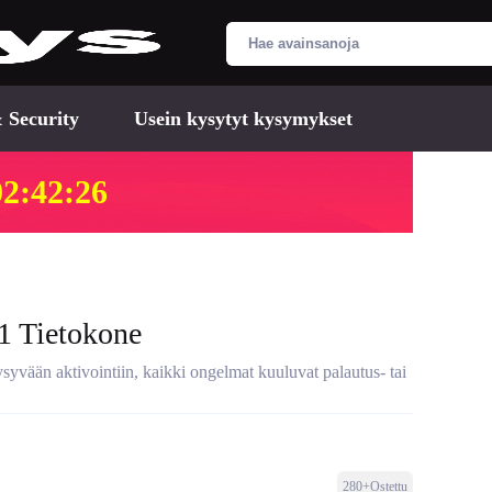
 Security
Usein kysytyt kysymykset
02:42:25
 1 Tietokone
ysyvään aktivointiin, kaikki ongelmat kuuluvat palautus- tai
280+Ostettu