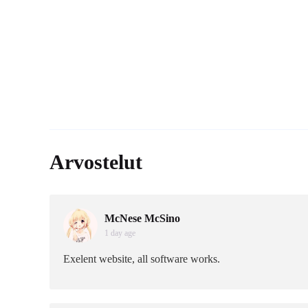
Arvostelut
McNese McSino
1 day age
Exelent website, all software works.