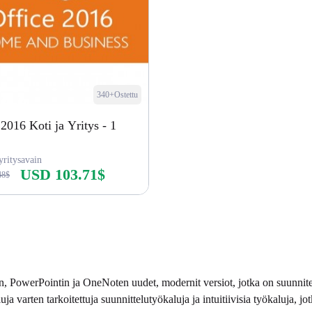
340+Ostettu
 2016 Koti ja Yritys - 1
yritysavain
USD 103.71$
48$
Osta nyt
lin, PowerPointin ja OneNoten uudet, modernit versiot, jotka on suunnit
ja varten tarkoitettuja suunnittelutyökaluja ja intuitiivisia työkaluja, j