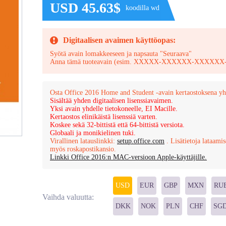
USD 45.63$
koodilla wd
Digitaalisen avaimen käyttöopas:
Syötä avain lomakkeeseen ja napsauta "Seuraava"
Anna tämä tuoteavain (esim. XXXXX-XXXXXX-XXX
Osta Office 2016 Home and Student -avain kertaostoksena yhd
Sisältää yhden digitaalisen lisenssiavaimen.
Yksi avain yhdelle tietokoneelle, EI Macille.
Kertaostos elinikäistä lisenssiä varten.
Koskee sekä 32-bittistä että 64-bittistä versiota.
Globaali ja monikielinen tuki.
Virallinen latauslinkki:
setup.office.com
. Lisätietoja lataamis
myös roskapostikansio.
Linkki Office 2016:n MAC-versioon Apple-käyttäjille.
USD
EUR
GBP
MXN
RU
Vaihda valuutta:
DKK
NOK
PLN
CHF
SG