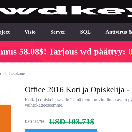
oject
Visio
Server
SQL
Antivirus &
nnus 58.08$! Tarjous wd päättyy:
a - 1 Tietokone
Office 2016 Koti ja Opiskelija -
Koti- ja opiskelija-avain,Tämä tuote on virallinen avain p
vaihtokatteeseemme.
USD 103.71$
USD 180.70$