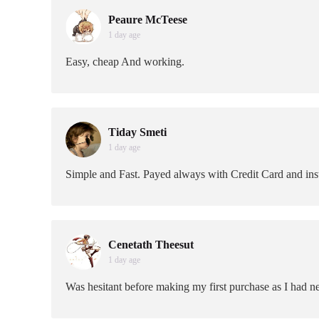
Peaure McTeese
1 day age
Easy, cheap And working.
Tiday Smeti
1 day age
Simple and Fast. Payed always with Credit Card and inst
Cenetath Theesut
1 day age
Was hesitant before making my first purchase as I had n