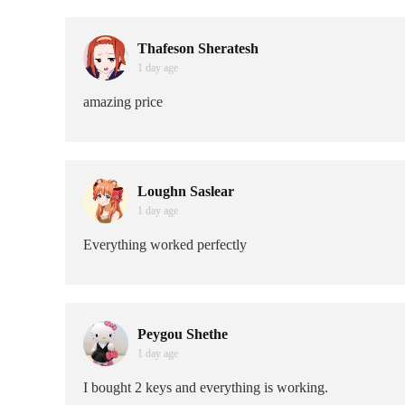
Thafeson Sheratesh
1 day age
amazing price
Loughn Saslear
1 day age
Everything worked perfectly
Peygou Shethe
1 day age
I bought 2 keys and everything is working.