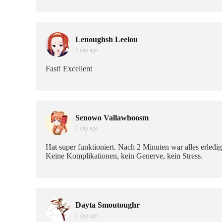
Lenoughsh Leelou
1 day age
Fast! Excellent
Senowo Vallawhoosm
1 day age
Hat super funktioniert. Nach 2 Minuten war alles erledig
Keine Komplikationen, kein Generve, kein Stress.
Dayta Smoutoughr
1 day age