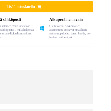
Lisää ostoskoriin
ä sähköposti
Alkuperäinen avain
 salainen avain lähetetään
Ole huoletta: Alkuperäiset
sähköpostiisi, mikä helpottaa
avaimemme tarjoavat turvallisen
a turvaa digitaalisen avimesi
aktivointipalvelun ilman huolia, voit
sen.
luottaa meihin täysin.