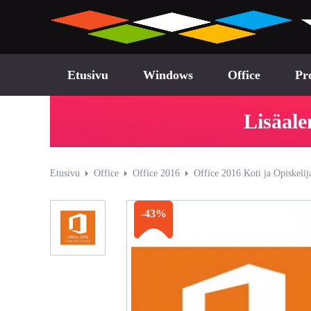
Etusivu
Windows
Office
Pr
Lisäale
Etusivu
Office
Office 2016
Office 2016 Koti ja Opiskelij
-43%