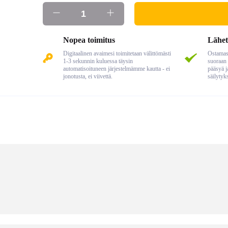
Nopea toimitus
Lähet
Digitaalinen avaimesi toimitetaan välittömästi
Ostamasi
1-3 sekunnin kuluessa täysin
suoraan 
automatisoituneen järjestelmämme kautta - ei
pääsyä j
jonotusta, ei viivettä.
säilytyk