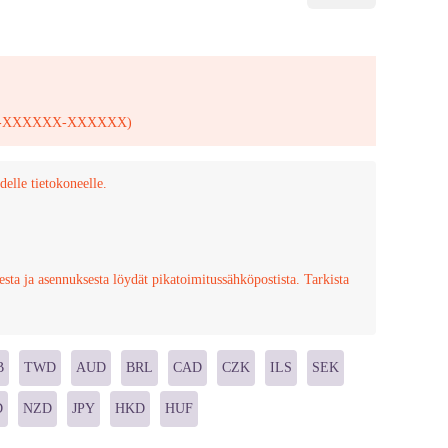
XXX-XXXXXX-XXXXXX)
elle tietokoneelle.
esta ja asennuksesta löydät pikatoimitussähköpostista. Tarkista
B
TWD
AUD
BRL
CAD
CZK
ILS
SEK
D
NZD
JPY
HKD
HUF