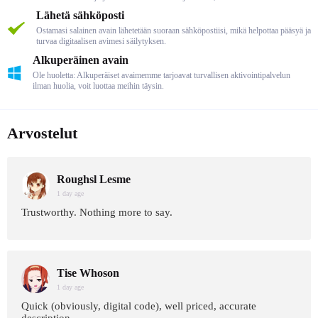
Lähetä sähköposti
Ostamasi salainen avain lähetetään suoraan sähköpostiisi, mikä helpottaa pääsyä ja
turvaa digitaalisen avimesi säilytyksen.
Alkuperäinen avain
Ole huoletta: Alkuperäiset avaimemme tarjoavat turvallisen aktivointipalvelun
ilman huolia, voit luottaa meihin täysin.
Arvostelut
Roughsl Lesme
1 day age
Trustworthy. Nothing more to say.
Tise Whoson
1 day age
Quick (obviously, digital code), well priced, accurate