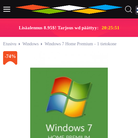
Lisäalennus 8.95$! Tarjous wd päättyy:
20:25:51
Etusivu
Windows
Windows 7 Home Premium - 1 tietokone
-74%