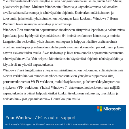
Yksinkertaista tietokoneesi käyttöä uusilla navigointiominaisuuksilla, kuten Aero Shake,
pikaluettelot ja Snap. Mukauta Windowsin ulkoasua ja käyttökokemusta haluamallasi
tavalla vaihtamalla teemoja ja tehtäväpalkin ohjelmia. Kotiverkon määrittäminen ja
tulostimiin ja laitteisiin yhdistäminen on helpompaa kuin koskaan. Windows 7 Home
Premium tukee uusimpia laitteistoja ja ohjelmistoja.
Windows 7 on suunniteltu nopeuttamaan tietokoneen siirtymistä lepotilaan ja palautumista
lepotilasta, ja se hyödyntää täysimääräisesti 64-bittistä tietokoneen laitteistoa ja muistia.
Langattomiin verkkoihin yhdistäminen on nopeaa ja helppoa. Hallitse useita avoimia
ohjelmia, asiakirjoja ja selainikkunoita helposti avoimien ikkunoiden pikkukuvien ja koko
näytön esikatseluiden avulla. Avaa tiedostoja ja liiku tietokoneella nopeammin parannetun
tehtäväpalkin avulla. Voit helposti kiinnittää usein käyttämiäsi ohjelmia tehtäväpalkkiin ja
käynnistää ne yhdellä napsautuksella.
Windows 7:ssä langattomien yhteyksien määrittäminen on helpompaa, sillä käytettävissä
oleviin verkkoihin voi muodostaa yhden napsautuksen yhteyksiä riippumatta siitä,
perustuvatko verkot Wi-Fi-verkkoon, mobiililaajakaistaan, puhelinverkkoyhteyteen vai
yrityksen VPN-verkkoon. Yhdistä Windows 7 -tietokoneet kotiverkkoon vain neljällä
napsautuksella ja pääset helposti käsiksi kunkin tietokoneen valokuviin, musiikkiin ja
tiedostoihin – jaat jopa tulostimia – HomeGroupin avulla.