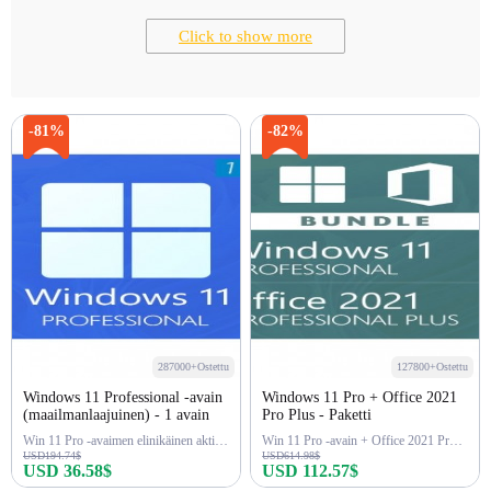
Click to show more
-81%
-82%
287000+Ostettu
127800+Ostettu
Windows 11 Professional -avain
Windows 11 Pro + Office 2021
(maailmanlaajuinen) - 1 avain
Pro Plus - Paketti
Win 11 Pro -avaimen elinikäinen aktivointi
Win 11 Pro -avain + Office 2021 Pro -avain
USD194.74$
USD614.98$
USD 36.58$
USD 112.57$