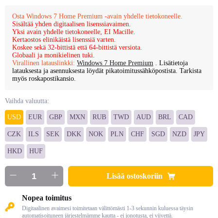
Osta Windows 7 Home Premium -avain yhdelle tietokoneelle.
Sisältää yhden digitaalisen lisenssiavaimen.
Yksi avain yhdelle tietokoneelle, EI Macille.
Kertaostos elinikäistä lisenssiä varten.
Koskee sekä 32-bittistä että 64-bittistä versiota.
Globaali ja monikielinen tuki.
Virallinen latauslinkki:
Windows 7 Home Premium
. Lisätietoja
latauksesta ja asennuksesta löydät pikatoimitussähköpostista. Tarkista
myös roskapostikansio.
Vaihda valuutta:
USD
EUR
GBP
MXN
RUB
TWD
AUD
BRL
CAD
CZK
ILS
SEK
DKK
NOK
PLN
CHF
SGD
NZD
JPY
HKD
HUF
Lisää ostoskoriin
Nopea toimitus
Digitaalinen avaimesi toimitetaan välittömästi 1-3 sekunnin kuluessa täysin
automatisoituneen järjestelmämme kautta - ei jonotusta, ei viivettä.