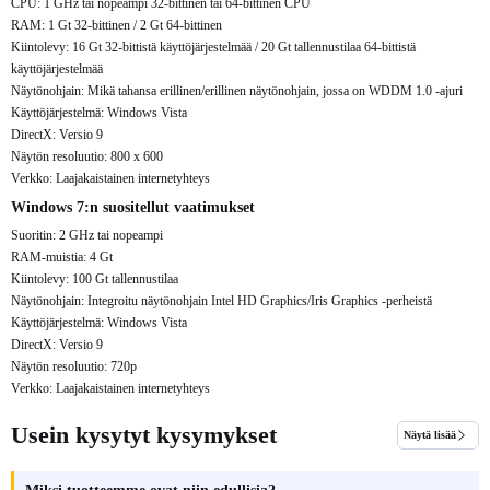
CPU: 1 GHz tai nopeampi 32-bittinen tai 64-bittinen CPU
RAM: 1 Gt 32-bittinen / 2 Gt 64-bittinen
Kiintolevy: 16 Gt 32-bittistä käyttöjärjestelmää / 20 Gt tallennustilaa 64-bittistä
käyttöjärjestelmää
Näytönohjain: Mikä tahansa erillinen/erillinen näytönohjain, jossa on WDDM 1.0 -ajuri
Käyttöjärjestelmä: Windows Vista
DirectX: Versio 9
Näytön resoluutio: 800 x 600
Verkko: Laajakaistainen internetyhteys
Windows 7:n suositellut vaatimukset
Suoritin: 2 GHz tai nopeampi
RAM-muistia: 4 Gt
Kiintolevy: 100 Gt tallennustilaa
Näytönohjain: Integroitu näytönohjain Intel HD Graphics/Iris Graphics -perheistä
Käyttöjärjestelmä: Windows Vista
DirectX: Versio 9
Näytön resoluutio: 720p
Verkko: Laajakaistainen internetyhteys
Usein kysytyt kysymykset
Näytä lisää