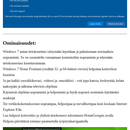
Ominaisuudet:
Windows 7 auttaa tietokonettasi siirtymään lepotilaan ja palautumaan normaalista
nopeammin. Se on suunniteltu vastaamaan komentoihin nopeammin ja tekemään
tietokoneestasi luotettavamman.
Windows 7 Home Premium (sisältää 32- ja 64-bittiset versiot) helpottaa kotiverkon
luomista.
Ja jaa kaikki suosikkikuvasi, -videosi ja -musiikkisi – voit jopa katsoa, keskeyttää, kelata
taaksepäin ja tallentaa televisio-ohjelmia
Käynnistä ohjelmia nopeammin ja helpommin ja löydä nopeasti useimmin käyttämäsi
asiakirjat
Tee verkkokokemuksestasi nopeampaa, helpompaa ja turvallisempaa kuin koskaan Internet
Explorer 8:lla
Luo helposti kotiverkko ja yhdistä tietokoneesi tulostimeen HomeGroupin avulla
Helpota päivittäisiä toimiasi parannetulla työpöytänavigaatiolla