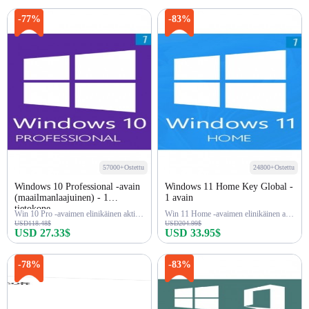
Osta nyt
Osta nyt
-77%
-83%
57000+Ostettu
24800+Ostettu
Windows 10 Professional -avain
Windows 11 Home Key Global -
(maailmanlaajuinen) - 1
1 avain
tietokone
Win 10 Pro -avaimen elinikäinen aktivointi
Win 11 Home -avaimen elinikäinen aktivointi
USD118.48$
USD204.99$
USD 27.33$
USD 33.95$
Osta nyt
Osta nyt
-78%
-83%