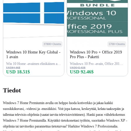
37800+Ostettu
5700+Ostettu
Windows 10 Home Key Global -
Windows 10 Pro + Office 2019
1 avain
Pro Plus - Paketti
Win 10 Home -avaimen elinikäinen aktivointi
Windows 10 Pro -avain, Office 2019 Pro -avain
USD84.86$
USD542.82$
USD 18.51$
USD 92.46$
Osta nyt
Osta nyt
Tiedot
Windows 7 Home Premiumin avulla on helppo luoda kotiverkko ja jakaa kaikki
suosikkikuvasi, -videosi ja -musiikkisi. Voit jopa katsoa, keskeyttää, kelata taaksepäin ja
tallentaa televisio-ohjelmia (saatat tarvita televisiovirittimen). Hanki paras viihdekokemus
Windows 7 Home Premiumilla. Käytätkö tietokonettasi työhön, suoritatko Windows XP -
ohjelmia tai tarvitsetko parannettua tietoturvaa? Harkitse Windows 7 Professionalia.