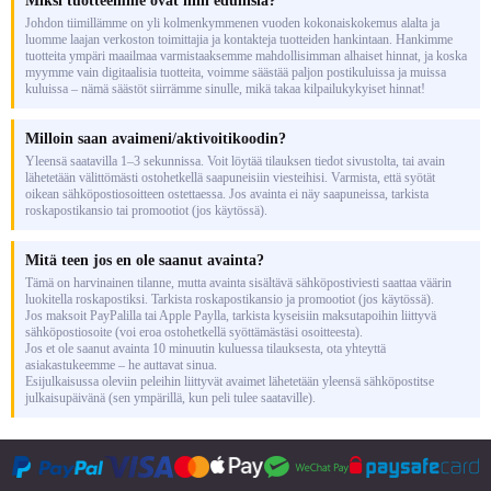
Miksi tuotteemme ovat niin edullisia?
Johdon tiimillämme on yli kolmenkymmenen vuoden kokonaiskokemus alalta ja
luomme laajan verkoston toimittajia ja kontakteja tuotteiden hankintaan. Hankimme
tuotteita ympäri maailmaa varmistaaksemme mahdollisimman alhaiset hinnat, ja koska
myymme vain digitaalisia tuotteita, voimme säästää paljon postikuluissa ja muissa
kuluissa – nämä säästöt siirrämme sinulle, mikä takaa kilpailukykyiset hinnat!
Milloin saan avaimeni/aktivoitikoodin?
Yleensä saatavilla 1–3 sekunnissa. Voit löytää tilauksen tiedot sivustolta, tai avain
lähetetään välittömästi ostohetkellä saapuneisiin viesteihisi. Varmista, että syötät
oikean sähköpostiosoitteen ostettaessa. Jos avainta ei näy saapuneissa, tarkista
roskapostikansio tai promootiot (jos käytössä).
Mitä teen jos en ole saanut avainta?
Tämä on harvinainen tilanne, mutta avainta sisältävä sähköpostiviesti saattaa väärin
luokitella roskapostiksi. Tarkista roskapostikansio ja promootiot (jos käytössä).
Jos maksoit PayPalilla tai Apple Paylla, tarkista kyseisiin maksutapoihin liittyvä
sähköpostiosoite (voi eroa ostohetkellä syöttämästäsi osoitteesta).
Jos et ole saanut avainta 10 minuutin kuluessa tilauksesta, ota yhteyttä
asiakastukeemme – he auttavat sinua.
Esijulkaisussa oleviin peleihin liittyvät avaimet lähetetään yleensä sähköpostitse
julkaisupäivänä (sen ympärillä, kun peli tulee saataville).