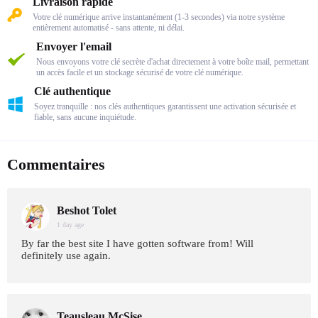
Livraison rapide
Votre clé numérique arrive instantanément (1-3 secondes) via notre système
entièrement automatisé - sans attente, ni délai.
Envoyer l'email
Nous envoyons votre clé secrète d'achat directement à votre boîte mail, permettant
un accès facile et un stockage sécurisé de votre clé numérique.
Clé authentique
Soyez tranquille : nos clés authentiques garantissent une activation sécurisée et
fiable, sans aucune inquiétude.
Commentaires
Beshot Tolet
1 day age
By far the best site I have gotten software from! Will
definitely use again.
Teausleau McSise