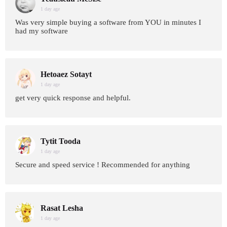
1 day age
Was very simple buying a software from YOU in minutes I
had my software
Hetoaez Sotayt
1 day age
get very quick response and helpful.
Tytit Tooda
1 day age
Secure and speed service ! Recommended for anything
Rasat Lesha
1 day age