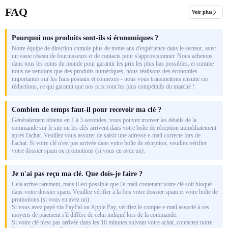
FAQ
Voir plus
Pourquoi nos produits sont-ils si économiques ?
Notre équipe de direction cumule plus de trente ans d'expérience dans le secteur, avec
un vaste réseau de fournisseurs et de contacts pour s'approvisionner. Nous achetons
dans tous les coins du monde pour garantir les prix les plus bas possibles, et comme
nous ne vendons que des produits numériques, nous réalisons des économies
importantes sur les frais postaux et connexes - nous vous transmettons ensuite ces
réductions, ce qui garantit que nos prix sont les plus compétitifs du marché !
Combien de temps faut-il pour recevoir ma clé ?
Généralement obtenu en 1 à 3 secondes, vous pouvez trouver les détails de la
commande sur le site ou les clés arrivent dans votre boîte de réception immédiatement
après l'achat. Veuillez vous assurer de saisir une adresse e-mail correcte lors de
l'achat. Si votre clé n'est pas arrivée dans votre boîte de réception, veuillez vérifier
votre dossier spam ou promotions (si vous en avez un).
Je n'ai pas reçu ma clé. Que dois-je faire ?
Cela arrive rarement, mais il est possible que l'e-mail contenant votre clé soit bloqué
dans votre dossier spam. Veuillez vérifier à la fois votre dossier spam et votre boîte de
promotions (si vous en avez un).
Si vous avez payé via PayPal ou Apple Pay, vérifiez le compte e-mail associé à ces
moyens de paiement s'il diffère de celui indiqué lors de la commande.
Si votre clé n'est pas arrivée dans les 10 minutes suivant votre achat, contactez notre