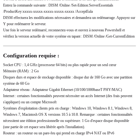
Entrez la commande suivante : DISM /Online /Set-Edition:ServerEssentials
/ProductKey:xxxxx-xxxxx-xxxxx-xxxxx-xxxxx /AcceptEula
DISM effectuera les modifications nécessaires et demandera un redémarrage. Appuyez sur
Y pour redémarrer le serveur.
Une fois le serveur redémarré, reconnectez-vous et ouvrez à nouveau Powershell et
vérifiez la version actuelle de votre système en tapant : DISM /Online /Get-CurrentEdition
Configuration requise :
Socket CPU : 1,4 GHz (processeur 64 bits) ou plus rapide pour un seul cœur
Mémoire (RAM) : 2 Go
Disques durs et espace de stockage disponible : disque dur de 160 Go avec une partition
système de 60 Go
Adaptateur réseau : Adaptateur Gigabit Ethernet (10/100/1000baseT PHY/MAC)
Internet : certaines fonctionnalités peuvent nécessiter un accès Internet (des frais peuvent
s'appliquer) ou un compte Microsoft
Systèmes d'exploitation clients pris en charge : Windows 10, Windows 8.1, Windows 8,
Windows 7, Macintosh OS X versions 10.5 à 10.8. Remarque : certaines fonctionnalités
nécessitent une édition professionnelle ou supérieure. 1 Go d'espace disque disponible
(une partie de cet espace sera libérée après l'installation).
Routeur : un routeur ou un pare-feu qui prend en charge IPv4 NAT ou IPv6