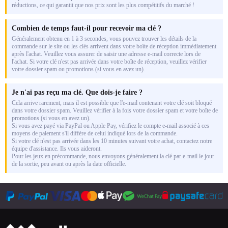
réductions, ce qui garantit que nos prix sont les plus compétitifs du marché !
Combien de temps faut-il pour recevoir ma clé ?
Généralement obtenu en 1 à 3 secondes, vous pouvez trouver les détails de la
commande sur le site ou les clés arrivent dans votre boîte de réception immédiatement
après l'achat. Veuillez vous assurer de saisir une adresse e-mail correcte lors de
l'achat. Si votre clé n'est pas arrivée dans votre boîte de réception, veuillez vérifier
votre dossier spam ou promotions (si vous en avez un).
Je n'ai pas reçu ma clé. Que dois-je faire ?
Cela arrive rarement, mais il est possible que l'e-mail contenant votre clé soit bloqué
dans votre dossier spam. Veuillez vérifier à la fois votre dossier spam et votre boîte de
promotions (si vous en avez un).
Si vous avez payé via PayPal ou Apple Pay, vérifiez le compte e-mail associé à ces
moyens de paiement s'il diffère de celui indiqué lors de la commande.
Si votre clé n'est pas arrivée dans les 10 minutes suivant votre achat, contactez notre
équipe d'assistance. Ils vous aideront.
Pour les jeux en précommande, nous envoyons généralement la clé par e-mail le jour
de la sortie, peu avant ou après la date officielle.