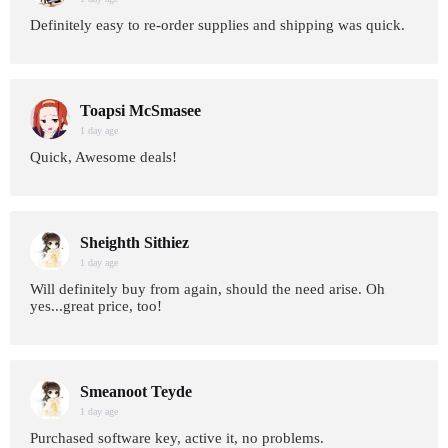
Definitely easy to re-order supplies and shipping was quick.
Toapsi McSmasee
1 day age
Quick, Awesome deals!
Sheighth Sithiez
1 day age
Will definitely buy from again, should the need arise. Oh
yes...great price, too!
Smeanoot Teyde
1 day age
Purchased software key, active it, no problems.