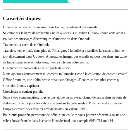
Caractéristiques:
Utilisez la recherche instantanée pour trouver rapidement des e-mails
Sélectionnez la barre de recherche (située au-dessus du ruban Outlook) pour vous aider à
trouver des messages électroniques n’importe où dans Outlook.
Traducteur et encre dans Outlook
Traduisez vos e-mails dans plus de 70 langues à la volée et visualisez la transcription, le
tout directement dans Outlook. Annotez les images des e-mails ou dessinez dans une zone
de travail séparée avec votre doigt, votre stylet ou votre souris.
Découvrez les nouveautés des supports de stock
Nous ajoutons constamment du contenu multimédia riche à la collection de contenu créatif
Office Premium, une bibliothèque organisée d'images, d'icônes et bien plus encore qui
vous aide à vous exprimer.
Choisissez la couleur parfaite
Suite à vos commentaires, nous avons ajouté un nouveau champ de saisie dans la boîte de
dialogue Couleurs pour les valeurs de couleur hexadécimales. Vous ne perdrez plus de
temps à convertir des valeurs hexadécimales en valeurs RVB.
Pour toute propriété permettant de définir une couleur, vous pouvez désormais saisir une
valeur hexadécimale dans le champ Hexadécimal, par exemple #0F4C81 ou 444.