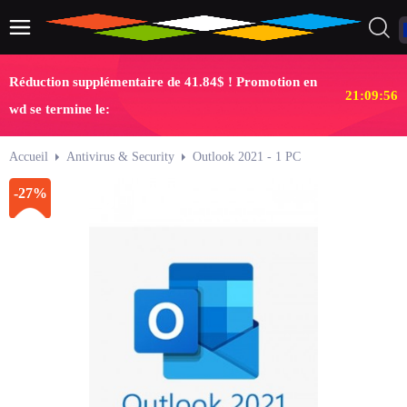
Réduction supplémentaire de 41.84$ ! Promotion en
21:09:55
wd se termine le:
Accueil
Antivirus & Security
Outlook 2021 - 1 PC
-27%