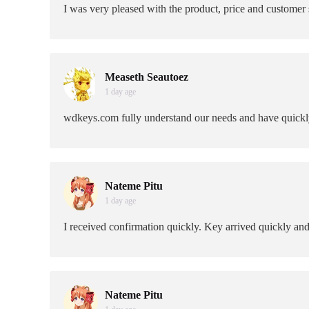
I was very pleased with the product, price and customer 
Measeth Seautoez
1 day age
wdkeys.com fully understand our needs and have quickly 
Nateme Pitu
1 day age
I received confirmation quickly. Key arrived quickly an
Nateme Pitu