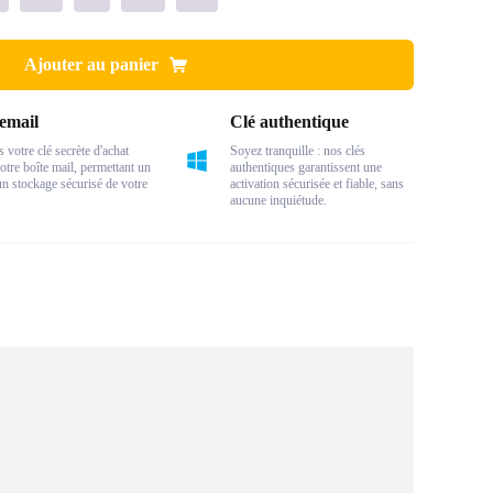
Ajouter au panier
email
Clé authentique
votre clé secrète d'achat
Soyez tranquille : nos clés
otre boîte mail, permettant un
authentiques garantissent une
 un stockage sécurisé de votre
activation sécurisée et fiable, sans
aucune inquiétude.