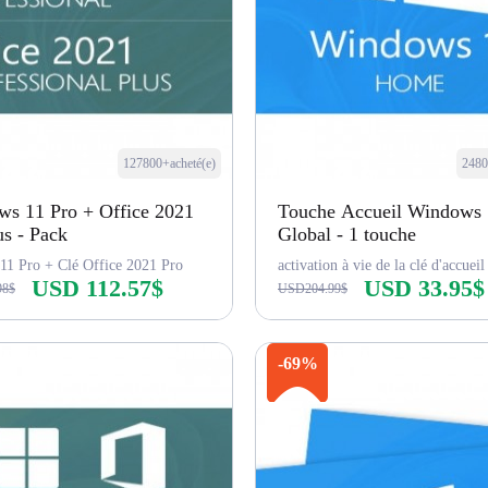
127800+acheté(e)
2480
s 11 Pro + Office 2021
Touche Accueil Windows
us - Pack
Global - 1 touche
11 Pro + Clé Office 2021 Pro
activation à vie de la clé d'accuei
USD 112.57$
USD 33.95$
98$
USD204.99$
Acheter maintenant
Acheter maintenant
-69%