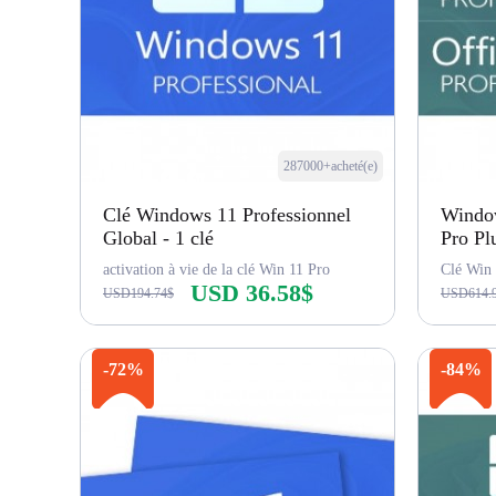
287000+acheté(e)
Clé Windows 11 Professionnel
Window
Global - 1 clé
Pro Pl
activation à vie de la clé Win 11 Pro
Clé Win 
USD 36.58$
USD194.74$
USD614.
Acheter maintenant
-72%
-84%