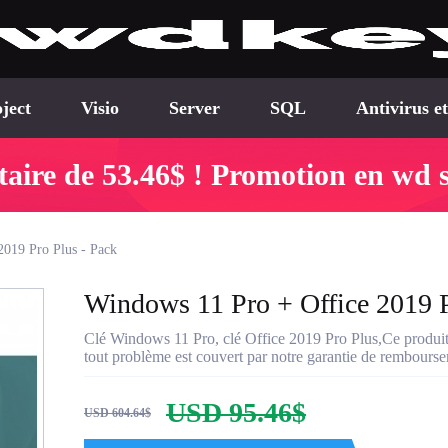
ject
Visio
Server
SQL
Antivirus et
ire de 53.46$ ! Promotion en wd s
2019 Pro Plus - Pack
Windows 11 Pro + Office 2019 P
Clé Windows 11 Pro, clé Office 2019 Pro Plus,Ce produit e
tout problème est couvert par notre garantie de rembour
USD 95.46$
USD 604.64$