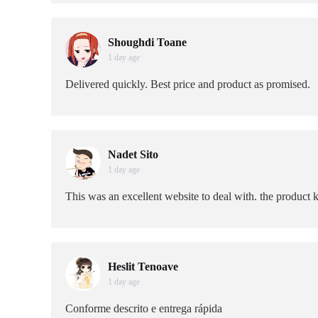
Shoughdi Toane
1 day age
Delivered quickly. Best price and product as promised.
Nadet Sito
1 day age
This was an excellent website to deal with. the product ke
Heslit Tenoave
1 day age
Conforme descrito e entrega rápida