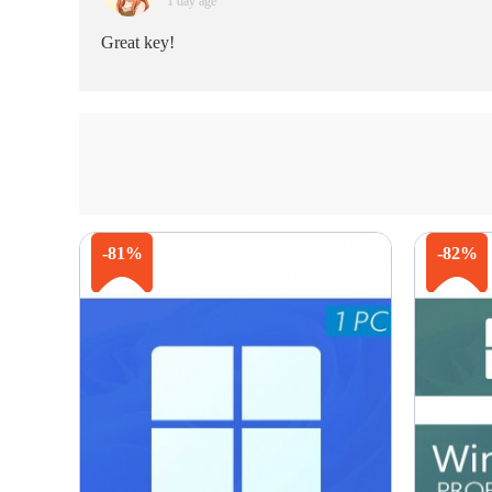
1 day age
Great key!
-81%
-82%