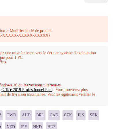
ion > Modifier la clé de produit
-XXXXX-XXXXX-XXXXX-XXXXX)
ez une mise à niveau vers le dernier système d'exploitation
ique pour 1 PC.
lus.
indows 10 ou les versions ultérieures.
,
Office 2019 Professionnel Plus
. Vous trouverez plus
mail de livraison instantanée. Veuillez également vérifier le
B
TWD
AUD
BRL
CAD
CZK
ILS
SEK
D
NZD
JPY
HKD
HUF