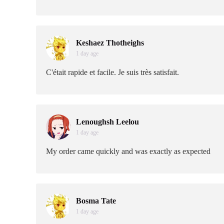
Keshaez Thotheighs
1 day age
C'était rapide et facile. Je suis très satisfait.
Lenoughsh Leelou
1 day age
My order came quickly and was exactly as expected
Bosma Tate
1 day age