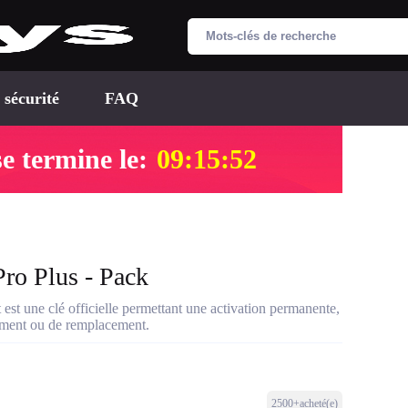
 sécurité
FAQ
e termine le:
09:15:51
ro Plus - Pack
st une clé officielle permettant une activation permanente,
sement ou de remplacement.
2500+acheté(e)