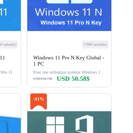
0+acheté(e)
17000+acheté(e)
 11
Windows 11 Pro N Key Global -
1 PC
l Win 11
Pour une utilisation système Windows 11 Pro N
USD 50.58$
USD194.74$
Acheter maintenant
-91%