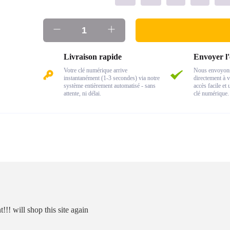
Livraison rapide
Envoyer l'
Votre clé numérique arrive
Nous envoyons 
instantanément (1-3 secondes) via notre
directement à v
système entièrement automatisé - sans
accès facile et
attente, ni délai.
clé numérique.
!!! will shop this site again