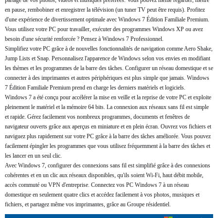
partage de vos photos, vidéos et musiques préférées. Vous pouvez même regarder, mettre
en pause, rembobiner et enregistrer la télévision (un tuner TV peut être requis). Profitez
d'une expérience de divertissement optimale avec Windows 7 Édition Familiale Premium.
Vous utilisez votre PC pour travailler, exécuter des programmes Windows XP ou avez
besoin d'une sécurité renforcée ? Pensez à Windows 7 Professionnel.
Simplifiez votre PC grâce à de nouvelles fonctionnalités de navigation comme Aero Shake,
Jump Lists et Snap. Personnalisez l'apparence de Windows selon vos envies en modifiant
les thèmes et les programmes de la barre des tâches. Configurer un réseau domestique et se
connecter à des imprimantes et autres périphériques est plus simple que jamais. Windows
7 Édition Familiale Premium prend en charge les derniers matériels et logiciels.
Windows 7 a été conçu pour accélérer la mise en veille et la reprise de votre PC et exploite
pleinement le matériel et la mémoire 64 bits. La connexion aux réseaux sans fil est simple
et rapide. Gérez facilement vos nombreux programmes, documents et fenêtres de
navigateur ouverts grâce aux aperçus en miniature et en plein écran. Ouvrez vos fichiers et
naviguez plus rapidement sur votre PC grâce à la barre des tâches améliorée. Vous pouvez
facilement épingler les programmes que vous utilisez fréquemment à la barre des tâches et
les lancer en un seul clic.
Avec Windows 7, configurer des connexions sans fil est simplifié grâce à des connexions
cohérentes et en un clic aux réseaux disponibles, qu'ils soient Wi-Fi, haut débit mobile,
accès commuté ou VPN d'entreprise. Connectez vos PC Windows 7 à un réseau
domestique en seulement quatre clics et accédez facilement à vos photos, musiques et
fichiers, et partagez même vos imprimantes, grâce au Groupe résidentiel.