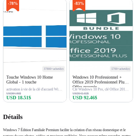
Acheter maintenant
Acheter maintenant
-78%
-83%
37800+acheté(e)
5700+acheté(e)
Touche Windows 10 Home
Windows 10 Professionnel +
Global - 1 touche
Office 2019 Professionnel Plus -
Offre groupée
activation à vie de la clé d'accueil Win 10
Clé Windows 10 Pro, clé Office 2019 Pro
USD84.86$
USD542.82$
USD 18.51$
USD 92.46$
Acheter maintenant
Acheter maintenant
Détails
Windows 7 Édition Familiale Premium facilite la création d'un réseau domestique et le