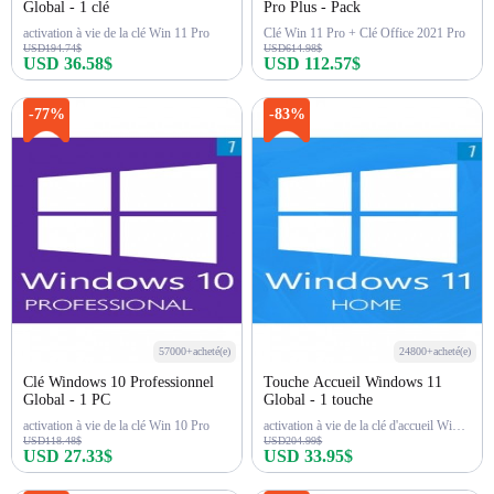
Global - 1 clé
Pro Plus - Pack
activation à vie de la clé Win 11 Pro
Clé Win 11 Pro + Clé Office 2021 Pro
USD194.74$
USD614.98$
USD 36.58$
USD 112.57$
Acheter maintenant
Acheter maintenant
-77%
-83%
57000+acheté(e)
24800+acheté(e)
Clé Windows 10 Professionnel
Touche Accueil Windows 11
Global - 1 PC
Global - 1 touche
activation à vie de la clé Win 10 Pro
activation à vie de la clé d'accueil Win 11
USD118.48$
USD204.99$
USD 27.33$
USD 33.95$