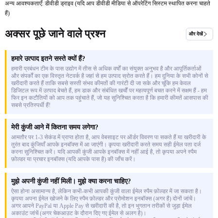
अन्य आवश्यकताएँ: डीवीडी ड्राइव (यदि आप डीवीडी मीडिया से ऑपरेटिंग सिस्टम स्थापित करना चाहते
हैं)
अक्सर पूछे जाने वाले प्रश्न
और देखें
हमारे उत्पाद इतने सस्ते क्यों हैं?
हमारी प्रबंधन टीम के पास उद्योग में तीस से अधिक वर्षों का संयुक्त अनुभव है और आपूर्तिकर्ताओं
और संपर्कों का एक विस्तृत नेटवर्क है जहां से हम उत्पाद स्रोत करते हैं। हम दुनिया के सभी कोनों से
खरीदारी करते हैं ताकि सबसे सस्ती संभव कीमतों की गारंटी दी जा सके और चूंकि हम केवल
डिजिटल रूप में उत्पाद बेचते हैं, हम डाक और संबंधित खर्चों पर महत्वपूर्ण बचत करने में सक्षम हैं - हम
फिर इन कटौतियों को आप तक पहुंचाते हैं, जो यह सुनिश्चित करता है कि हमारी कीमतें आसपास की
सबसे प्रतिस्पर्धी हैं!
मेरी कुंजी आने में कितना समय लगेगा?
आमतौर पर 1-3 सेकंड में प्राप्त होता है, आप वेबसाइट पर ऑर्डर विवरण पा सकते हैं या खरीदारी के
तुरंत बाद कुंजियाँ आपके इनबॉक्स में आ जाएंगी। कृपया खरीदारी करते समय सही ईमेल पता दर्ज
करना सुनिश्चित करें। यदि आपकी कुंजी आपके इनबॉक्स में नहीं आई है, तो कृपया अपने स्पैम
फ़ोल्डर या प्रचार इनबॉक्स (यदि आपके पास है) की जाँच करें।
मुझे अपनी कुंजी नहीं मिली। मुझे क्या करना चाहिए?
ऐसा होना असामान्य है, लेकिन कभी-कभी आपकी कुंजी वाला ईमेल स्पैम फ़ोल्डर में जा सकता है।
कृपया अपना ईमेल खोजने के लिए स्पैम फ़ोल्डर और प्रोमोशन इनबॉक्स (अगर है) दोनों जांचें।
अगर आपने PayPal या Apple Pay से खरीदारी की है, तो इन भुगतान तरीकों से जुड़ा ईमेल
अकाउंट जांचें (अगर चेकआउट के दौरान दिए गए ईमेल से अलग है)।