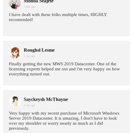
Monoa Seajete
1 day age
I have dealt with these folks multiple times, HIGHLY
recomended!
Roughsl Lesme
1 day age
Finally getting the new MWS 2019 Datacenter. One of the
licensing experts helped me out and i'm very happy on how
everything turned out.
Sayckeysh McThayne
1 day age
Very happy with my recent purchase of Microsoft Windows
Server 2019 Datacenter. It is amazing, I don't have to look
over my shoulder or worry nearly as much as I did
previously.