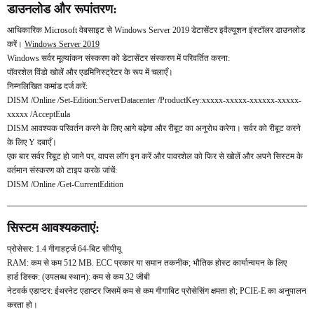
डाउनलोड और रूपांतरण:
आधिकारिक Microsoft वेबसाइट से Windows Server 2019 डेटासेंटर इवैल्यूशन इंस्टॉलर डाउनलोड
करें।
Windows Server 2019
Windows सर्वर मूल्यांकन संस्करण को डेटासेंटर संस्करण में परिवर्तित करना:
पॉवरशेल विंडो खोलें और एडमिनिस्ट्रेटर के रूप में चलाएँ।
निम्नलिखित कमांड दर्ज करें:
DISM /Online /Set-Edition:ServerDatacenter /ProductKey:xxxxx-xxxxx-xxxxxx-xxxxx-
xxxxx /AcceptEula
DISM आवश्यक परिवर्तन करने के लिए आगे बढ़ेगा और रीबूट का अनुरोध करेगा। सर्वर को रीबूट करने
के लिए Y दबाएँ।
एक बार सर्वर रिबूट हो जाने पर, वापस लॉग इन करें और पावरशेल को फिर से खोलें और अपने सिस्टम के
वर्तमान संस्करण को टाइप करके जांचें:
DISM /Online /Get-CurrentEdition
सिस्टम आवश्यकताएं:
प्रोसेसर: 1.4 गीगाहर्ट्ज 64-बिट सीपीयू
RAM: कम से कम 512 MB. ECC प्रकार या समान तकनीक; भौतिक होस्ट कार्यान्वयन के लिए
हार्ड डिस्क: (उपलब्ध स्थान): कम से कम 32 जीबी
नेटवर्क एडाप्टर: ईथरनेट एडाप्टर जिसमें कम से कम गीगाबिट प्रोसेसिंग क्षमता हो; PCIE-E का अनुपालन
करता हो।