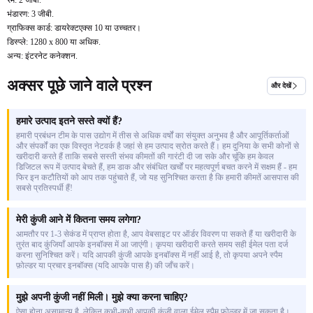
रैम: 2 जीबी.
भंडारण: 3 जीबी.
ग्राफिक्स कार्ड: डायरेक्टएक्स 10 या उच्चतर।
डिस्प्ले: 1280 x 800 या अधिक.
अन्य: इंटरनेट कनेक्शन.
अक्सर पूछे जाने वाले प्रश्न
और देखें
हमारे उत्पाद इतने सस्ते क्यों हैं?
हमारी प्रबंधन टीम के पास उद्योग में तीस से अधिक वर्षों का संयुक्त अनुभव है और आपूर्तिकर्ताओं
और संपर्कों का एक विस्तृत नेटवर्क है जहां से हम उत्पाद स्रोत करते हैं। हम दुनिया के सभी कोनों से
खरीदारी करते हैं ताकि सबसे सस्ती संभव कीमतों की गारंटी दी जा सके और चूंकि हम केवल
डिजिटल रूप में उत्पाद बेचते हैं, हम डाक और संबंधित खर्चों पर महत्वपूर्ण बचत करने में सक्षम हैं - हम
फिर इन कटौतियों को आप तक पहुंचाते हैं, जो यह सुनिश्चित करता है कि हमारी कीमतें आसपास की
सबसे प्रतिस्पर्धी हैं!
मेरी कुंजी आने में कितना समय लगेगा?
आमतौर पर 1-3 सेकंड में प्राप्त होता है, आप वेबसाइट पर ऑर्डर विवरण पा सकते हैं या खरीदारी के
तुरंत बाद कुंजियाँ आपके इनबॉक्स में आ जाएंगी। कृपया खरीदारी करते समय सही ईमेल पता दर्ज
करना सुनिश्चित करें। यदि आपकी कुंजी आपके इनबॉक्स में नहीं आई है, तो कृपया अपने स्पैम
फ़ोल्डर या प्रचार इनबॉक्स (यदि आपके पास है) की जाँच करें।
मुझे अपनी कुंजी नहीं मिली। मुझे क्या करना चाहिए?
ऐसा होना असामान्य है, लेकिन कभी-कभी आपकी कुंजी वाला ईमेल स्पैम फ़ोल्डर में जा सकता है।