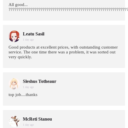
All good...
???????????????????????????????????????????????????????????
Leatu Sasil
1 day age
Good products at excellent prices, with outstanding customer
service. The one time there was a problem, it was sorted out
very quickly.
Sleshus Totheaur
1 day age
top job....thanks
McReti Stanou
1 day age