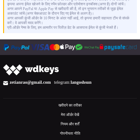
कृपया अपना ईमेल खोजने के लिए स्पैम फ़ोल्डर और प्रोमोशन इनबॉक्स (अगर है) दोनों जांचें।
अगर आपने PayPal या Apple Pay से खरीदारी की है, तो इन भुगतान तरीकों से जुड़ा ईमेल
अकाउंट जांचें (अगर चेकआउट के दौरान दिए गए ईमेल से अलग है)।
अगर आपकी कुंजी ऑर्डर के 10 मिनट के अंदर नहीं आई, तो कृपया हमारी सहायता टीम से संपर्क
करें। वे आपकी मदद करेंगे।
प्री-ऑर्डर गेम्स के लिए, हम आमतौर पर रिलीज़ डेट के आसपास ईमेल से कुंजी भेजते हैं।
zetianrao@gmail.com
telegram:
langoshsun
खरीदने का तरीका
मेरा ऑर्डर देखें
नियम और शर्तें
गोपनीयता नीति