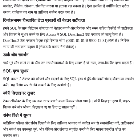
तालिकाओं को देखने और प्रबंधित करने के लिए केंद्रीय स्थान है। आपको लिंक की गई तालिका को
अपडेट, रीलिंक, खोजना, संपादित करना या हटाना पड़ सकता है। ऐसा इसलिए है क्योंकि डेटा स्रोत
स्थान, तालिका का नाम या तालिका स्कीमा बदल गया है।
दिनांक/समय विस्तारित डेटा प्रकारों की बेहतर सटीकता
हमने SQL के साथ सिंटैक्स संगतता को बेहतर बनाने और दिनांक और समय सहित रिकॉर्ड की सटीकता
और विवरण में सुधार करने के लिए Access में SQL DateTime2 डेटा प्रकार को लागू किया है।
DateTime2 डेटा प्रकार में एक बड़ी दिनांक सीमा (0001-01-01 से 9999-12-31) होती है। निर्दिष्ट
समय की सटीकता बढ़ाता है (सेकंड के बजाय नैनोसेकंड)।
डार्क थीम समर्थन
गहरे भूरे और काले रंग के थीम उन उपयोगकर्ताओं के लिए आदर्श हैं जो नरम, उच्च-विपरीत दृश्य चाहते हैं।
SQL दृश्य सुधार
SQL कथन में टेक्स्ट को खोजने और बदलने के लिए SQL दृश्य में ढूँढें और बदलें संवाद बॉक्स का उपयोग
करें। यह विशेष रूप से लंबे कथनों के लिए उपयोगी है।
क्वेरी डिज़ाइनर सुधार
टेबल ऑब्जेक्ट के लिए एक नया समय बचाने वाला विकल्प जोड़ा गया है। क्वेरी डिज़ाइन दृश्य में, राइट-
क्लिक करें और ओपन, डिज़ाइन व्यू या फ़िट टू साइज़ चुनें।
संबंध विंडो में सुधार
अतिरिक्त फ़ील्ड और संबंध दिखाने के लिए तालिका आकार को त्वरित रूप से समायोजित करें, तालिकाओं
और संबंधों का उपसमूह चुनें, और क्षैतिज और लंबवत स्क्रॉल करने के लिए माउस स्क्रॉल व्हील का
उपयोग करें।