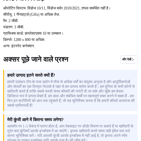
ऑपरेटिंग सिस्टम: विंडोज 10/11, विंडोज सर्वर 2019/2021, एप्पल समर्थित नहीं है।
सीपीयू: 1 गीगाहर्ट्ज़ (GHz) या अधिक तेज़.
रैम: 2 जीबी.
भंडारण: 3 जीबी.
ग्राफिक्स कार्ड: डायरेक्टएक्स 10 या उच्चतर।
डिस्प्ले: 1280 x 800 या अधिक.
अन्य: इंटरनेट कनेक्शन.
अक्सर पूछे जाने वाले प्रश्न
और देखें
हमारे उत्पाद इतने सस्ते क्यों हैं?
हमारी प्रबंधन टीम के पास उद्योग में तीस से अधिक वर्षों का संयुक्त अनुभव है और आपूर्तिकर्ताओं
और संपर्कों का एक विस्तृत नेटवर्क है जहां से हम उत्पाद स्रोत करते हैं। हम दुनिया के सभी कोनों से
खरीदारी करते हैं ताकि सबसे सस्ती संभव कीमतों की गारंटी दी जा सके और चूंकि हम केवल
डिजिटल रूप में उत्पाद बेचते हैं, हम डाक और संबंधित खर्चों पर महत्वपूर्ण बचत करने में सक्षम हैं - हम
फिर इन कटौतियों को आप तक पहुंचाते हैं, जो यह सुनिश्चित करता है कि हमारी कीमतें आसपास की
सबसे प्रतिस्पर्धी हैं!
मेरी कुंजी आने में कितना समय लगेगा?
आमतौर पर 1-3 सेकंड में प्राप्त होता है, आप वेबसाइट पर ऑर्डर विवरण पा सकते हैं या खरीदारी के
तुरंत बाद कुंजियाँ आपके इनबॉक्स में आ जाएंगी। कृपया खरीदारी करते समय सही ईमेल पता दर्ज
करना सुनिश्चित करें। यदि आपकी कुंजी आपके इनबॉक्स में नहीं आई है, तो कृपया अपने स्पैम
फ़ोल्डर या प्रचार इनबॉक्स (यदि आपके पास है) की जाँच करें।