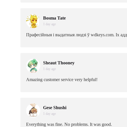
Bosma Tate
1 day age
Прафесійныя і выдатныя людзі ў wdkeys.com. Іх ад
Sheaut Thooney
1 day age
Amazing customer service very helpful!
Gese Shushi
1 day age
Everything was fine. No problems. It was good.