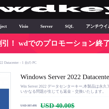
ject
Visio
Server
SQL
アンチウイ
40割引！ wdでのプロモーション終了
22 Datacenter - 1 台の PC
Windows Server 2022 Datacent
Win Server 2022 データセンターキー,本
いかなる問題が生じても返金・交換いたします。
USD 40.00$
USD 307.49$