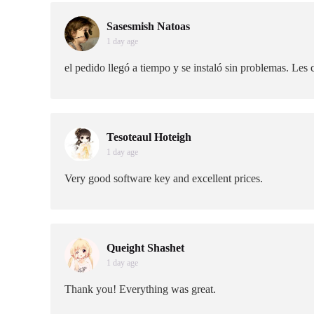
Sasesmish Natoas
1 day age
el pedido llegó a tiempo y se instaló sin problemas. Les
Tesoteaul Hoteigh
1 day age
Very good software key and excellent prices.
Queight Shashet
1 day age
Thank you! Everything was great.