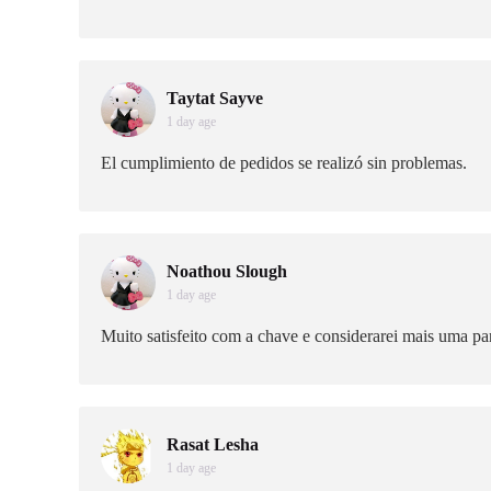
Taytat Sayve
1 day age
El cumplimiento de pedidos se realizó sin problemas.
Noathou Slough
1 day age
Muito satisfeito com a chave e considerarei mais uma 
Rasat Lesha
1 day age