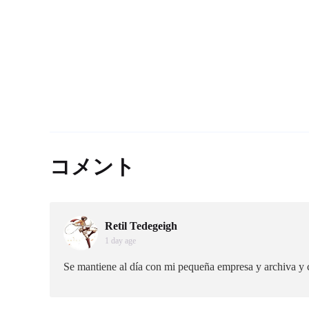
コメント
Retil Tedegeigh
1 day age
Se mantiene al día con mi pequeña empresa y archiva y c