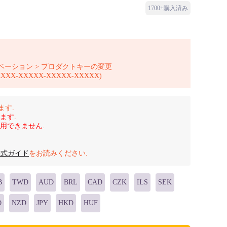
1700+購入済み
ィベーション > プロダクトキーの変更
-XXXXX-XXXXX-XXXXX)
します.
ます.
は使用できません.
公式ガイド
をお読みください.
B
TWD
AUD
BRL
CAD
CZK
ILS
SEK
D
NZD
JPY
HKD
HUF