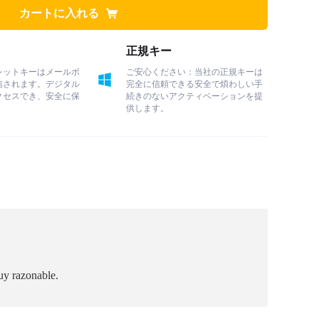
カートに入れる
正規キー
レットキーはメールボ
ご安心ください：当社の正規キーは
信されます。デジタル
完全に信頼できる安全で煩わしい手
クセスでき、安全に保
続きのないアクティベーションを提
供します。
uy razonable.