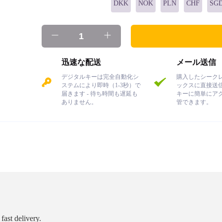
DKK
NOK
PLN
CHF
SG
迅速な配送
メール送信
デジタルキーは完全自動化シ
購入したシーク
ステムにより即時（1-3秒）で
ックスに直接送
届きます - 待ち時間も遅延も
キーに簡単にア
ありません。
管できます。
fast delivery.