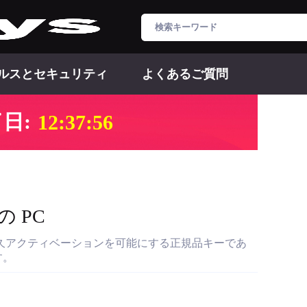
ルスとセキュリティ
よくあるご質問
日:
12:37:55
 台の PC
久アクティベーションを可能にする正規品キーであ
す。