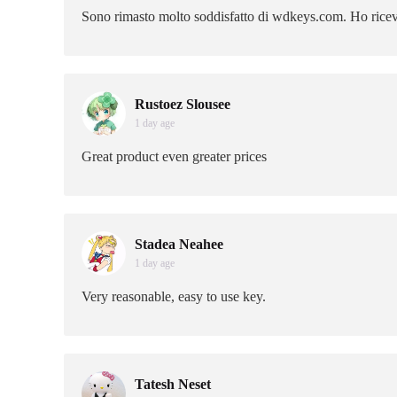
Sono rimasto molto soddisfatto di wdkeys.com. Ho ricevut
Rustoez Slousee
1 day age
Great product even greater prices
Stadea Neahee
1 day age
Very reasonable, easy to use key.
Tatesh Neset