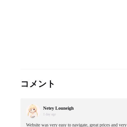
コメント
Netey Louneigh
1 day age
Website was very easy to navigate, great prices and very 