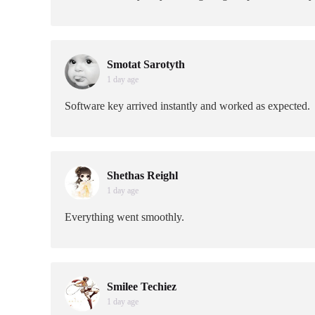
Smotat Sarotyth
1 day age
Software key arrived instantly and worked as expected.
Shethas Reighl
1 day age
Everything went smoothly.
Smilee Techiez
1 day age