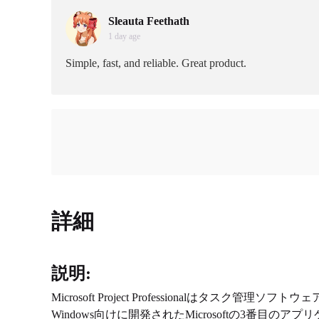
Sleauta Feethath
1 day age
Simple, fast, and reliable. Great product.
詳細
説明:
Microsoft Project Professionalは
Windows向けに開発されたMicrosoftの3番