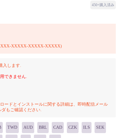
450+購入済み
-XXXXX-XXXXX-XXXXX)
回限り購入します.
は使用できません.
ロードとインストールに関する詳細は、即時配信メール
ルダもご確認ください.
B
TWD
AUD
BRL
CAD
CZK
ILS
SEK