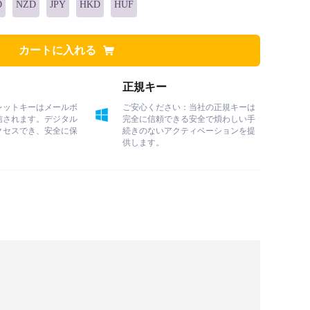
D
NZD
JPY
HKD
HUF
カートに入れる
正規キー
レットキーはメールボ
ご安心ください：当社の正規キーは
信されます。デジタル
完全に信頼できる安全で煩わしい手
クセスでき、安全に保
続きのないアクティベーションを提
供します。