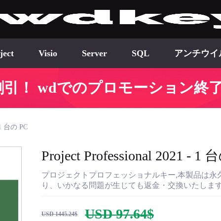
ject
Visio
Server
SQL
アンチウイ
68割引！ wdでのプロモーション終了
- 1 台の PC
Project Professional 2021 - 1
プロジェクトプロフェッショナルキー,本製品は永
り、いかなる問題が生じても返金・交換いたしま
USD 97.64$
USD 1445.24$