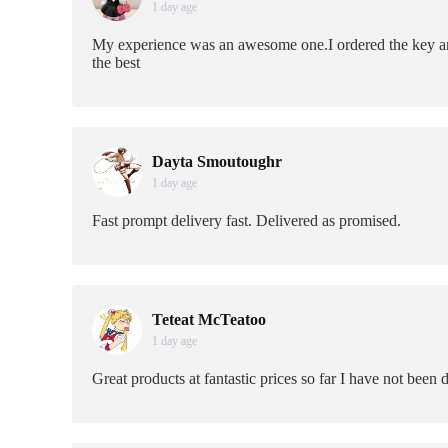
1 day age
My experience was an awesome one.I ordered the key and 
the best
Dayta Smoutoughr
1 day age
Fast prompt delivery fast. Delivered as promised.
Teteat McTeatoo
1 day age
Great products at fantastic prices so far I have not been 