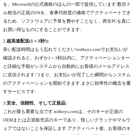
を、Microsoftの公式価格のほんの一部で提供しています.数百ド
ル相当の正規のOSを、食事代程度の価格でアクティベートでき
るため、ソフトウェアに予算を費やすことなく、再生PCを真に
お買い得なものにすることができます.
2.
超高速配送(1～3秒!):
長い配送時間はもう忘れてください!wdkeys.comでお支払いが
確認されると、わずか1～3秒以内に、アクティベーションキー
と詳細な手順がシステムから自動的にお客様のメールアドレス
に送信されます.つまり、お支払いが完了した瞬間からシステム
のアクティベーションを開始できます.まさに効率性の概念を覆
すサービスです.
3.
安全、信頼性、そして正規品:
これが最も重要な点です.wdkeys.comは、そのキーが正規の
OEMまたは正規販売店のキーであり、怪しいクラックやマルウ
ェアではないことを保証します.アクティベート後、お客様のキ