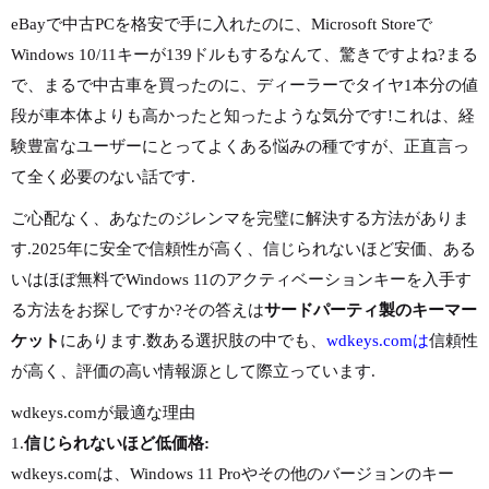
eBayで中古PCを格安で手に入れたのに、Microsoft Storeで
Windows 10/11キーが139ドルもするなんて、驚きですよね?まる
で、まるで中古車を買ったのに、ディーラーでタイヤ1本分の値
段が車本体よりも高かったと知ったような気分です!これは、経
験豊富なユーザーにとってよくある悩みの種ですが、正直言っ
て全く必要のない話です.
ご心配なく、あなたのジレンマを完璧に解決する方法がありま
す.2025年に安全で信頼性が高く、信じられないほど安価、ある
いはほぼ無料でWindows 11のアクティベーションキーを入手す
る方法をお探しですか?その答えは
サードパーティ製のキーマー
ケット
にあります.数ある選択肢の中でも、
wdkeys.comは
信頼性
が高く、評価の高い情報源として際立っています.
wdkeys.comが最適な理由
1.
信じられないほど低価格:
wdkeys.comは、Windows 11 Proやその他のバージョンのキー