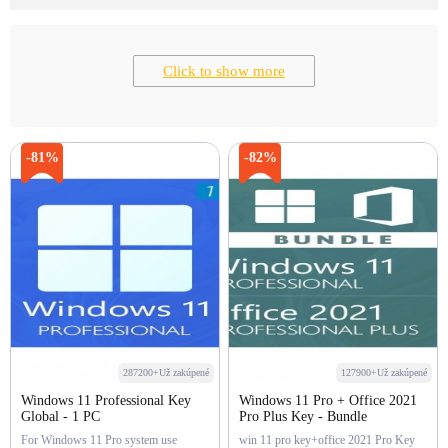
Click to show more
-81%
-82%
287200+Už zakúpené
127900+Už zakúpené
Windows 11 Professional Key
Windows 11 Pro + Office 2021
Global - 1 PC
Pro Plus Key - Bundle
For Windows 11 Pro system use
win 11 pro key+office 2021 Pro Key