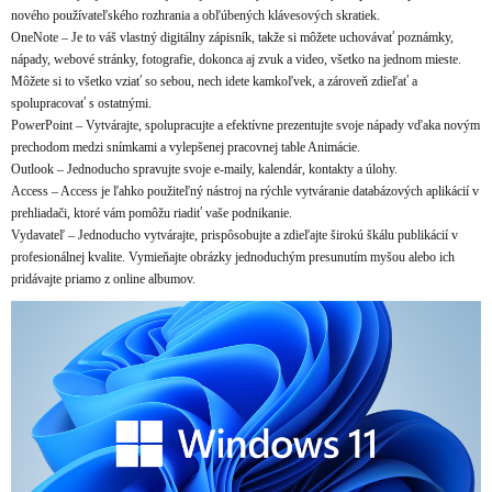
nového používateľského rozhrania a obľúbených klávesových skratiek.
OneNote – Je to váš vlastný digitálny zápisník, takže si môžete uchovávať poznámky,
nápady, webové stránky, fotografie, dokonca aj zvuk a video, všetko na jednom mieste.
Môžete si to všetko vziať so sebou, nech idete kamkoľvek, a zároveň zdieľať a
spolupracovať s ostatnými.
PowerPoint – Vytvárajte, spolupracujte a efektívne prezentujte svoje nápady vďaka novým
prechodom medzi snímkami a vylepšenej pracovnej table Animácie.
Outlook – Jednoducho spravujte svoje e-maily, kalendár, kontakty a úlohy.
Access – Access je ľahko použiteľný nástroj na rýchle vytváranie databázových aplikácií v
prehliadači, ktoré vám pomôžu riadiť vaše podnikanie.
Vydavateľ – Jednoducho vytvárajte, prispôsobujte a zdieľajte širokú škálu publikácií v
profesionálnej kvalite. Vymieňajte obrázky jednoduchým presunutím myšou alebo ich
pridávajte priamo z online albumov.