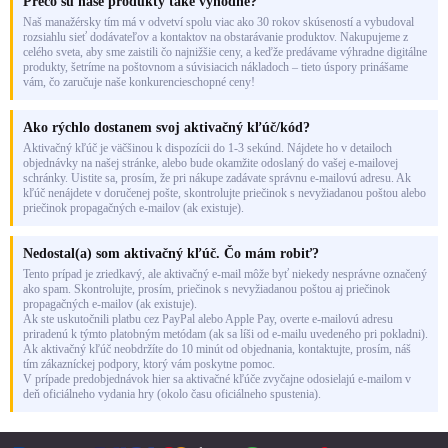
Prečo sú naše produkty také výhodné?
Naš manažérsky tím má v odvetví spolu viac ako 30 rokov skúseností a vybudoval
rozsiahlu sieť dodávateľov a kontaktov na obstarávanie produktov. Nakupujeme z
celého sveta, aby sme zaistili čo najnižšie ceny, a keďže predávame výhradne digitálne
produkty, šetríme na poštovnom a súvisiacich nákladoch – tieto úspory prinášame
vám, čo zaručuje naše konkurencieschopné ceny!
Ako rýchlo dostanem svoj aktivačný kľúč/kód?
Aktivačný kľúč je väčšinou k dispozícii do 1-3 sekúnd. Nájdete ho v detailoch
objednávky na našej stránke, alebo bude okamžite odoslaný do vašej e-mailovej
schránky. Uistite sa, prosím, že pri nákupe zadávate správnu e-mailovú adresu. Ak
kľúč nenájdete v doručenej pošte, skontrolujte priečinok s nevyžiadanou poštou alebo
priečinok propagačných e-mailov (ak existuje).
Nedostal(a) som aktivačný kľúč. Čo mám robiť?
Tento prípad je zriedkavý, ale aktivačný e-mail môže byť niekedy nesprávne označený
ako spam. Skontrolujte, prosím, priečinok s nevyžiadanou poštou aj priečinok
propagačných e-mailov (ak existuje).
Ak ste uskutočnili platbu cez PayPal alebo Apple Pay, overte e-mailovú adresu
priradenú k týmto platobným metódam (ak sa líši od e-mailu uvedeného pri pokladni).
Ak aktivačný kľúč neobdržíte do 10 minút od objednania, kontaktujte, prosím, náš
tím zákazníckej podpory, ktorý vám poskytne pomoc.
V prípade predobjednávok hier sa aktivačné kľúče zvyčajne odosielajú e-mailom v
deň oficiálneho vydania hry (okolo času oficiálneho spustenia).