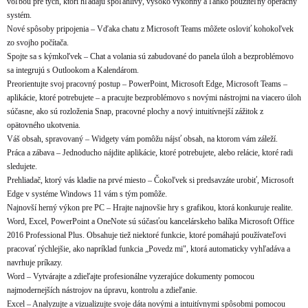
voľbou pre tých, ktorí hľadajú spoľahlivý, vysoko výkonný a ľahko použiteľný operačný
systém.
Nové spôsoby pripojenia – Vďaka chatu z Microsoft Teams môžete osloviť kohokoľvek
zo svojho počítača.
Spojte sa s kýmkoľvek – Chat a volania sú zabudované do panela úloh a bezproblémovo
sa integrujú s Outlookom a Kalendárom.
Preorientujte svoj pracovný postup – PowerPoint, Microsoft Edge, Microsoft Teams –
aplikácie, ktoré potrebujete – a pracujte bezproblémovo s novými nástrojmi na viacero úloh
súčasne, ako sú rozloženia Snap, pracovné plochy a nový intuitívnejší zážitok z
opätovného ukotvenia.
Váš obsah, spravovaný – Widgety vám pomôžu nájsť obsah, na ktorom vám záleží.
Práca a zábava – Jednoducho nájdite aplikácie, ktoré potrebujete, alebo relácie, ktoré radi
sledujete.
Prehliadač, ktorý vás kladie na prvé miesto – Čokoľvek si predsavzáte urobiť, Microsoft
Edge v systéme Windows 11 vám s tým pomôže.
Najnovší herný výkon pre PC – Hrajte najnovšie hry s grafikou, ktorá konkuruje realite.
Word, Excel, PowerPoint a OneNote sú súčasťou kancelárskeho balíka Microsoft Office
2016 Professional Plus. Obsahuje tiež niektoré funkcie, ktoré pomáhajú používateľovi
pracovať rýchlejšie, ako napríklad funkcia „Povedz mi", ktorá automaticky vyhľadáva a
navrhuje príkazy.
Word – Vytvárajte a zdieľajte profesionálne vyzerajúce dokumenty pomocou
najmodernejších nástrojov na úpravu, kontrolu a zdieľanie.
Excel – Analyzujte a vizualizujte svoje dáta novými a intuitívnymi spôsobmi pomocou