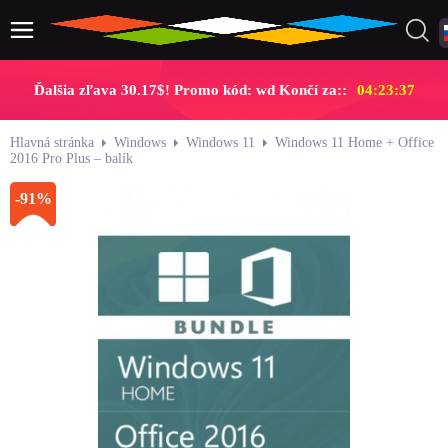
Ďalšia zľava 30.17$! Promo kód: wd Končí za::
04:23:36
Hlavná stránka
Windows
Windows 11
Windows 11 Home + Office
2016 Pro Plus – balík
-91%