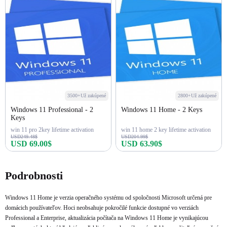
3500+Už zakúpené
2800+Už zakúpené
Windows 11 Professional - 2
Windows 11 Home - 2 Keys
Keys
win 11 pro 2key lifetime activation
win 11 home 2 key lifetime activation
USD249.48$
USD204.99$
USD 69.00$
USD 63.90$
Kúpiť teraz
Kúpiť teraz
Podrobnosti
Windows 11 Home je verzia operačného systému od spoločnosti Microsoft určená pre
domácich používateľov. Hoci neobsahuje pokročilé funkcie dostupné vo verziách
Professional a Enterprise, aktualizácia počítača na Windows 11 Home je vynikajúcou