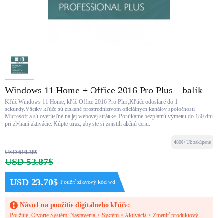
Windows 11 Home + Office 2016 Pro Plus – balík
Kľúč Windows 11 Home, kľúč Office 2016 Pro Plus,Kľúče odoslané do 1
sekundy.Všetky kľúče sú získané prostredníctvom oficiálnych kanálov spoločnosti
Microsoft a sú overiteľné na jej webovej stránke. Ponúkame bezplatnú výmenu do 180 dní
pri zlyhaní aktivácie. Kúpte teraz, aby ste si zajistili akčnú cenu.
4800+Už zakúpené
USD 610.38$
USD 53.87$
USD 23.70$
Použiť zľavový kód wd
Návod na použitie digitálneho kľúča:
Použitie, Otvorte Systém: Nastavenia > Systém > Aktivácia > Zmeniť produktový