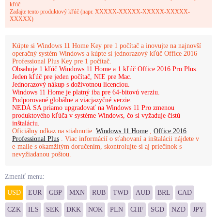
kľúč
Zadajte tento produktový kľúč (napr. XXXXX-XXXXX-XXXXX-XXXXX-
XXXXX)
Kúpte si Windows 11 Home Key pre 1 počítač a inovujte na najnovší
operačný systém Windows a kúpte si jednorazový kľúč Office 2016
Professional Plus Key pre 1 počítač.
Obsahuje 1 kľúč Windows 11 Home a 1 kľúč Office 2016 Pro Plus.
Jeden kľúč pre jeden počítač, NIE pre Mac.
Jednorazový nákup s doživotnou licenciou.
Windows 11 Home je platný iba pre 64-bitovú verziu.
Podporované globálne a viacjazyčné verzie.
NEDÁ SA priamo upgradovať na Windows 11 Pro zmenou
produktového kľúča v systéme Windows, čo si vyžaduje čistú
inštaláciu.
Oficiálny odkaz na stiahnutie:
Windows 11 Home
,
Office 2016
Professional Plus
. Viac informácií o sťahovaní a inštalácii nájdete v
e-maile s okamžitým doručením, skontrolujte si aj priečinok s
nevyžiadanou poštou.
Zmeniť menu:
USD
EUR
GBP
MXN
RUB
TWD
AUD
BRL
CAD
CZK
ILS
SEK
DKK
NOK
PLN
CHF
SGD
NZD
JPY