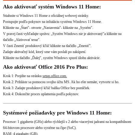
Ako aktivovať systém Windows 11 Home:
Stiahnite si Windows 11 Home z oficiálnej webovej stránky.
Postupujte podľa pokynov na inštaláciu systému Windows 11 Home.
Kliknite na „Štart"- otvorte „Nastavenia"- kliknite na „Systém".
V pravej časti vyhľadajte správu: „Systém Windows nie je aktivovaný"a kliknite na
tlačidlo „Aktivovať teraz".
V časti Zmeniť produktový kľúč kliknite na tlačidlo „Zmeniť".
Zadajte aktivačný kód, ktorý sme vám poslali po zakúpení.
Kliknite na tlačidlo „Ďalej", systém Windows spustí úlohu aktivácie.
Ako aktivovať Office 2016 Pro Plus:
Krok 1: Prejdite na stránku
setup.office.com.
Krok 2: Prihláste sa pomocou svojho účtu MS. Ak ho ešte nemáte, vytvorte si ho.
Krok 3: Zadajte produktový kľúč balíka Office bez pomlčiek.
Krok 4: Dokončite proces uplatnenia podľa pokynov.
Systémové požiadavky pre Windows 11 Home:
Procesor: 1 gigahertz (GHz) alebo rýchlejší s 2 alebo viacerými jadrami na kompatibilnom
64-bitovom procesore alebo systéme na čipe (SoC).
RAM: 4 gigabajty (GB).