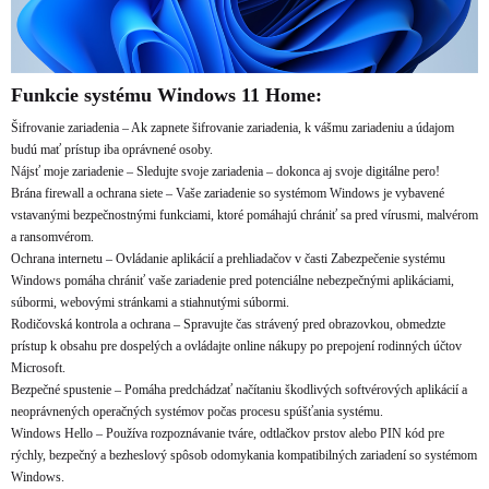
Funkcie systému Windows 11 Home:
Šifrovanie zariadenia – Ak zapnete šifrovanie zariadenia, k vášmu zariadeniu a údajom
budú mať prístup iba oprávnené osoby.
Nájsť moje zariadenie – Sledujte svoje zariadenia – dokonca aj svoje digitálne pero!
Brána firewall a ochrana siete – Vaše zariadenie so systémom Windows je vybavené
vstavanými bezpečnostnými funkciami, ktoré pomáhajú chrániť sa pred vírusmi, malvérom
a ransomvérom.
Ochrana internetu – Ovládanie aplikácií a prehliadačov v časti Zabezpečenie systému
Windows pomáha chrániť vaše zariadenie pred potenciálne nebezpečnými aplikáciami,
súbormi, webovými stránkami a stiahnutými súbormi.
Rodičovská kontrola a ochrana – Spravujte čas strávený pred obrazovkou, obmedzte
prístup k obsahu pre dospelých a ovládajte online nákupy po prepojení rodinných účtov
Microsoft.
Bezpečné spustenie – Pomáha predchádzať načítaniu škodlivých softvérových aplikácií a
neoprávnených operačných systémov počas procesu spúšťania systému.
Windows Hello – Používa rozpoznávanie tváre, odtlačkov prstov alebo PIN kód pre
rýchly, bezpečný a bezheslový spôsob odomykania kompatibilných zariadení so systémom
Windows.