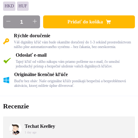
HKD
HUF
Pridať do košíka
Rýchle doručenie
Váš digitálny kľúč vám bude okamžite doručený do 1-3 sekúnd prostredníctvom
nášho plne automatizovaného systému – bez čakania, bez oneskorenia.
Odoslať e-mail
Tajný kľúč od vášho nákupu vám priamo pošleme na e-mail, čo umožní
jednoduchý prístup a bezpečné uloženie vašich digitálnych kľúčov.
Originálne licenčné kľúče
Buďte bez obáv: Naše originálne kľúče ponúkajú bezpečnú a bezproblémovú
aktiváciu, ktorej môžete úplne dôverovať.
Recenzie
Techat Keelley
1 day age