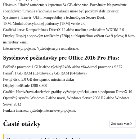
Úložisko: Úložné zariadenie s kapacitou 64 GB alebo viac. Poznámka: Na povolenie
špecifických funkcií a sťahovanie aktualizácií môže byť potrebný ďalší priestor.
Systémový firmvér: UEFI, kompatibilný s technológiou Secure Boot.
TPM: Modul dôveryhodnej platformy (TPM) verzie 2.0.
Grafická karta: Kompatibilná s DirectX 12 alebo novším s ovládačom WDDM 2.0.
Displej: Displej s vysokým rozlíšením (720p) s uhlopriečkou väčšou ako 9 palcov, 8 bitov
na farebný kanál.
Internetové pripojenie: Vyžaduje sa pre aktualizácie.
Systémové požiadavky pre Office 2016 Pro Plus:
Počítač a procesor: 1 GHz alebo rýchlejší x86- alebo x64-bitový procesor s SSE2
Pamäť: 1 GB RAM (32-bitová); 2 GB RAM (64-bitová)
Pevný disk: 3,0 GB dostupného miesta na disku
Displej: rozlíšenie 1280 x 800
Grafika: Hardvérová akcelerácia grafiky vyžaduje grafickú kartu s podporou DirectX 10.
Operačný systém: Windows 7 alebo novší, Windows Server 2008 R2 alebo Windows
Server 2012
Funkcia internetu vyžaduje internetové pripojenie.
Časté otázky
Zobraziť viac