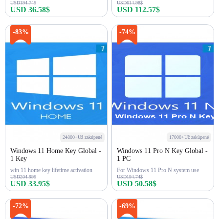
USD194.74$
USD614.98$
USD 36.58$
USD 112.57$
Kúpiť teraz
Kúpiť teraz
-83%
-74%
24800+Už zakúpené
17000+Už zakúpené
Windows 11 Home Key Global -
Windows 11 Pro N Key Global -
1 Key
1 PC
win 11 home key lifetime activation
For Windows 11 Pro N system use
USD204.99$
USD194.74$
USD 33.95$
USD 50.58$
Kúpiť teraz
Kúpiť teraz
-72%
-69%