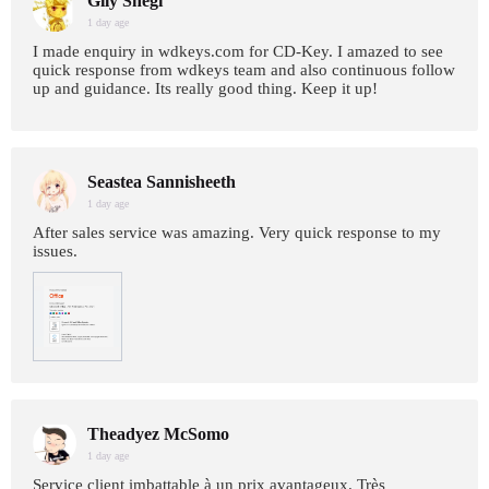
Gily Shegi
1 day age
I made enquiry in wdkeys.com for CD-Key. I amazed to see
quick response from wdkeys team and also continuous follow
up and guidance. Its really good thing. Keep it up!
Seastea Sannisheeth
1 day age
After sales service was amazing. Very quick response to my
issues.
Theadyez McSomo
1 day age
Service client imbattable à un prix avantageux. Très