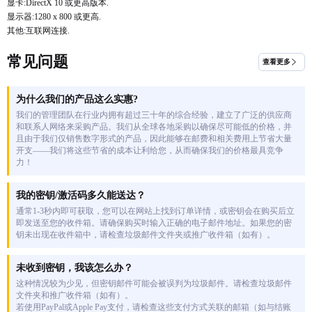
显卡:DirectX 10 或更高版本.
显示器:1280 x 800 或更高.
其他:互联网连接.
常见问题
查看更多
为什么我们的产品这么实惠?
我们的管理团队在行业内拥有超过三十年的综合经验，建立了广泛的供应商
和联系人网络来采购产品。我们从全球各地采购以确保尽可能低的价格，并
且由于我们仅销售数字形式的产品，因此能够在邮费和相关费用上节省大量
开支——我们将这些节省的成本让利给您，从而确保我们的价格最具竞争
力！
我的密钥/激活码多久能送达？
通常1-3秒内即可获取，您可以在网站上找到订单详情，或密钥会在购买后立
即发送至您的收件箱。请确保购买时输入正确的电子邮件地址。如果您的密
钥未出现在收件箱中，请检查垃圾邮件文件夹或推广收件箱（如有）。
未收到密钥，我该怎么办？
这种情况较为少见，但密钥邮件可能会被误判为垃圾邮件。请检查垃圾邮件
文件夹和推广收件箱（如有）。
若使用PayPal或Apple Pay支付，请检查这些支付方式关联的邮箱（如与结账