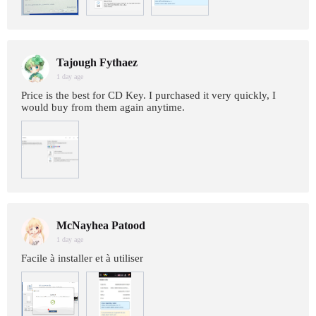
Tajough Fythaez
1 day age
Price is the best for CD Key. I purchased it very quickly, I
would buy from them again anytime.
McNayhea Patood
1 day age
Facile à installer et à utiliser