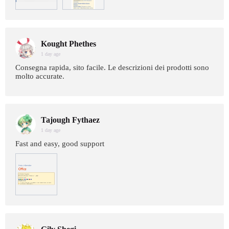
Kought Phethes
1 day age
Consegna rapida, sito facile. Le descrizioni dei prodotti sono
molto accurate.
Tajough Fythaez
1 day age
Fast and easy, good support