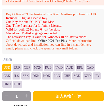
includes:Word,Excel,PowerPoint,Outlook,OneNote,Publisher,Access,Teams
Buy Office 2021 Professional Plus Key One-time purchase for 1 PC.
Includes 1 Digital License Key.
One Key for one PC, NOT for Mac.
One-Time Purchase for Lifetime-License.
Valid for both 32-bit and 64-bit Version.
Global and Multi-Language supported.
The activation key is valid for Windows 10 or later versions.
Official download link:
Office 2021 Pro Plus
. More information
about download and installation you can find in instant delivery
email, please also check the spam or junk mail folder.
切换货币:
USD
EUR
GBP
MXN
RUB
TWD
AUD
BRL
CAD
CZK
ILS
SEK
DKK
NOK
PLN
CHF
SGD
NZD
JPY
HKD
HUF
加入购物车