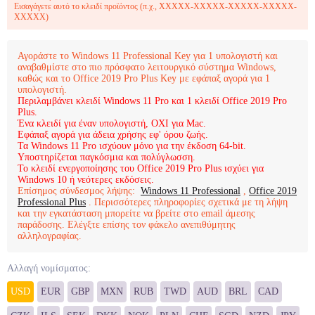
Εισαγάγετε αυτό το κλειδί προϊόντος (π.χ., XXXXX-XXXXX-XXXXX-XXXXX-
XXXXX)
Αγοράστε το Windows 11 Professional Key για 1 υπολογιστή και
αναβαθμίστε στο πιο πρόσφατο λειτουργικό σύστημα Windows,
καθώς και το Office 2019 Pro Plus Key με εφάπαξ αγορά για 1
υπολογιστή.
Περιλαμβάνει κλειδί Windows 11 Pro και 1 κλειδί Office 2019 Pro
Plus.
Ένα κλειδί για έναν υπολογιστή, ΟΧΙ για Mac.
Εφάπαξ αγορά για άδεια χρήσης εφ' όρου ζωής.
Τα Windows 11 Pro ισχύουν μόνο για την έκδοση 64-bit.
Υποστηρίζεται παγκόσμια και πολύγλωσση.
Το κλειδί ενεργοποίησης του Office 2019 Pro Plus ισχύει για
Windows 10 ή νεότερες εκδόσεις.
Επίσημος σύνδεσμος λήψης:
Windows 11 Professional
,
Office 2019
Professional Plus
. Περισσότερες πληροφορίες σχετικά με τη λήψη
και την εγκατάσταση μπορείτε να βρείτε στο email άμεσης
παράδοσης. Ελέγξτε επίσης τον φάκελο ανεπιθύμητης
αλληλογραφίας.
Αλλαγή νομίσματος:
USD
EUR
GBP
MXN
RUB
TWD
AUD
BRL
CAD