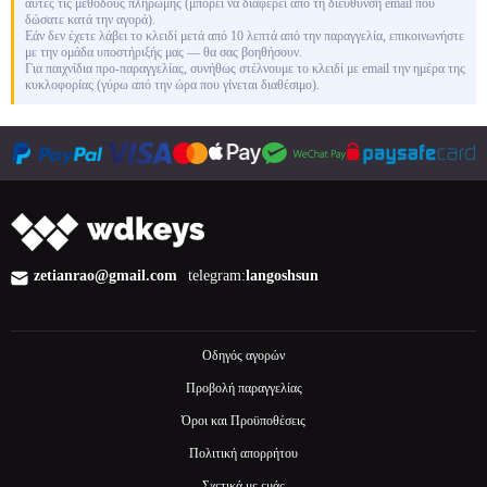
αυτές τις μεθόδους πληρωμής (μπορεί να διαφέρει από τη διεύθυνση email που
δώσατε κατά την αγορά).
Εάν δεν έχετε λάβει το κλειδί μετά από 10 λεπτά από την παραγγελία, επικοινωνήστε
με την ομάδα υποστήριξής μας — θα σας βοηθήσουν.
Για παιχνίδια προ-παραγγελίας, συνήθως στέλνουμε το κλειδί με email την ημέρα της
κυκλοφορίας (γύρω από την ώρα που γίνεται διαθέσιμο).
zetianrao@gmail.com
telegram:
langoshsun
Οδηγός αγορών
Προβολή παραγγελίας
Όροι και Προϋποθέσεις
Πολιτική απορρήτου
Σχετικά με εμάς