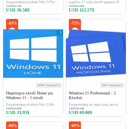
Ενεργοποίηση κλειδιού Win 11 Pro εφ' όρου ζωής
κερδίστε 11 υπέρ κλειδί+γραφείο 2021 υπέρ κλειδί
USD194.74$
USD614.98$
USD 36.58$
USD 112.57$
Αγορά τώρα
Αγορά τώρα
-83%
-72%
24800+Αγορασμένο
3500+Αγορασμένο
Παγκόσμιο κλειδί Home για
Windows 11 Professional - 2
Windows 11 - 1 κλειδί
Κλειδιά
Ενεργοποίηση κλειδιού Win 11 Home εφ' όρου ζωής
Ενεργοποίηση εφ' όρου ζωής για win 11 pro 2key
USD204.99$
USD249.48$
USD 33.95$
USD 69.00$
Αγορά τώρα
Αγορά τώρα
-84%
-69%