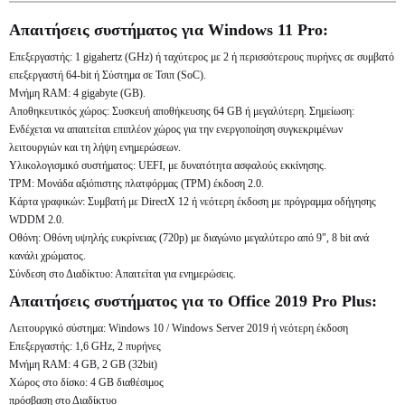
Απαιτήσεις συστήματος για Windows 11 Pro:
Επεξεργαστής: 1 gigahertz (GHz) ή ταχύτερος με 2 ή περισσότερους πυρήνες σε συμβατό
επεξεργαστή 64-bit ή Σύστημα σε Τσιπ (SoC).
Μνήμη RAM: 4 gigabyte (GB).
Αποθηκευτικός χώρος: Συσκευή αποθήκευσης 64 GB ή μεγαλύτερη. Σημείωση:
Ενδέχεται να απαιτείται επιπλέον χώρος για την ενεργοποίηση συγκεκριμένων
λειτουργιών και τη λήψη ενημερώσεων.
Υλικολογισμικό συστήματος: UEFI, με δυνατότητα ασφαλούς εκκίνησης.
TPM: Μονάδα αξιόπιστης πλατφόρμας (TPM) έκδοση 2.0.
Κάρτα γραφικών: Συμβατή με DirectX 12 ή νεότερη έκδοση με πρόγραμμα οδήγησης
WDDM 2.0.
Οθόνη: Οθόνη υψηλής ευκρίνειας (720p) με διαγώνιο μεγαλύτερο από 9", 8 bit ανά
κανάλι χρώματος.
Σύνδεση στο Διαδίκτυο: Απαιτείται για ενημερώσεις.
Απαιτήσεις συστήματος για το Office 2019 Pro Plus:
Λειτουργικό σύστημα: Windows 10 / Windows Server 2019 ή νεότερη έκδοση
Επεξεργαστής: 1,6 GHz, 2 πυρήνες
Μνήμη RAM: 4 GB, 2 GB (32bit)
Χώρος στο δίσκο: 4 GB διαθέσιμος
πρόσβαση στο Διαδίκτυο