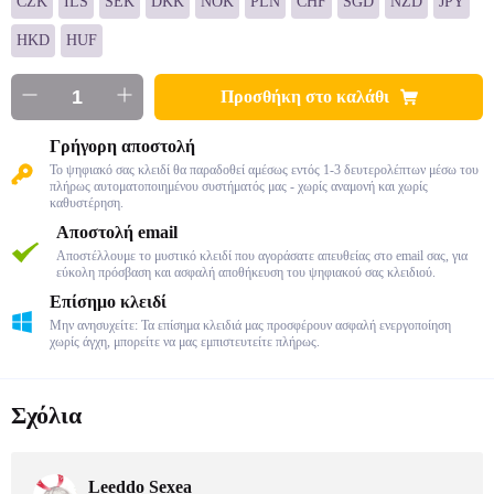
CZK
ILS
SEK
DKK
NOK
PLN
CHF
SGD
NZD
JPY
HKD
HUF
Προσθήκη στο καλάθι
Γρήγορη αποστολή
Το ψηφιακό σας κλειδί θα παραδοθεί αμέσως εντός 1-3 δευτερολέπτων μέσω του
πλήρως αυτοματοποιημένου συστήματός μας - χωρίς αναμονή και χωρίς
καθυστέρηση.
Αποστολή email
Αποστέλλουμε το μυστικό κλειδί που αγοράσατε απευθείας στο email σας, για
εύκολη πρόσβαση και ασφαλή αποθήκευση του ψηφιακού σας κλειδιού.
Επίσημο κλειδί
Μην ανησυχείτε: Τα επίσημα κλειδιά μας προσφέρουν ασφαλή ενεργοποίηση
χωρίς άγχη, μπορείτε να μας εμπιστευτείτε πλήρως.
Σχόλια
Leeddo Sexea