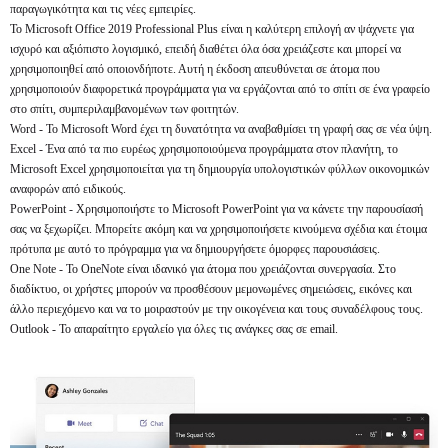
παραγωγικότητα και τις νέες εμπειρίες.
Το Microsoft Office 2019 Professional Plus είναι η καλύτερη επιλογή αν ψάχνετε για
ισχυρό και αξιόπιστο λογισμικό, επειδή διαθέτει όλα όσα χρειάζεστε και μπορεί να
χρησιμοποιηθεί από οποιονδήποτε. Αυτή η έκδοση απευθύνεται σε άτομα που
χρησιμοποιούν διαφορετικά προγράμματα για να εργάζονται από το σπίτι σε ένα γραφείο
στο σπίτι, συμπεριλαμβανομένων των φοιτητών.
Word - Το Microsoft Word έχει τη δυνατότητα να αναβαθμίσει τη γραφή σας σε νέα ύψη.
Excel - Ένα από τα πιο ευρέως χρησιμοποιούμενα προγράμματα στον πλανήτη, το
Microsoft Excel χρησιμοποιείται για τη δημιουργία υπολογιστικών φύλλων οικονομικών
αναφορών από ειδικούς.
PowerPoint - Χρησιμοποιήστε το Microsoft PowerPoint για να κάνετε την παρουσίασή
σας να ξεχωρίζει. Μπορείτε ακόμη και να χρησιμοποιήσετε κινούμενα σχέδια και έτοιμα
πρότυπα με αυτό το πρόγραμμα για να δημιουργήσετε όμορφες παρουσιάσεις.
One Note - Το OneNote είναι ιδανικό για άτομα που χρειάζονται συνεργασία. Στο
διαδίκτυο, οι χρήστες μπορούν να προσθέσουν μεμονωμένες σημειώσεις, εικόνες και
άλλο περιεχόμενο και να το μοιραστούν με την οικογένεια και τους συναδέλφους τους.
Outlook - Το απαραίτητο εργαλείο για όλες τις ανάγκες σας σε email.