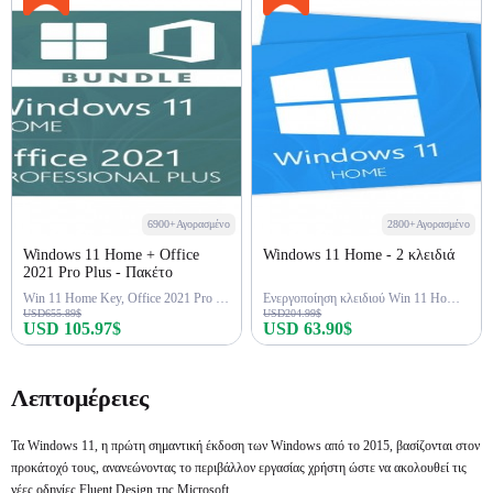
6900+Αγορασμένο
2800+Αγορασμένο
Windows 11 Home + Office
Windows 11 Home - 2 κλειδιά
2021 Pro Plus - Πακέτο
Win 11 Home Key, Office 2021 Pro Key
Ενεργοποίηση κλειδιού Win 11 Home 2 εφ' όρου ζωής
USD655.89$
USD204.99$
USD 105.97$
USD 63.90$
Αγορά τώρα
Αγορά τώρα
Λεπτομέρειες
Τα Windows 11, η πρώτη σημαντική έκδοση των Windows από το 2015, βασίζονται στον
προκάτοχό τους, ανανεώνοντας το περιβάλλον εργασίας χρήστη ώστε να ακολουθεί τις
νέες οδηγίες Fluent Design της Microsoft.