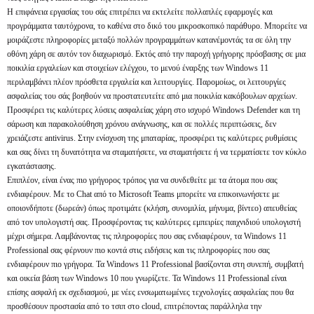
Η επιφάνεια εργασίας του σάς επιτρέπει να εκτελείτε πολλαπλές εφαρμογές και
προγράμματα ταυτόχρονα, το καθένα στο δικό του μικροσκοπικό παράθυρο. Μπορείτε να
μοιράζεστε πληροφορίες μεταξύ πολλών προγραμμάτων κατανέμοντάς τα σε όλη την
οθόνη χάρη σε αυτόν τον διαχωρισμό. Εκτός από την παροχή γρήγορης πρόσβασης σε μια
ποικιλία εργαλείων και στοιχείων ελέγχου, το μενού έναρξης των Windows 11
περιλαμβάνει πλέον πρόσθετα εργαλεία και λειτουργίες. Παρομοίως, οι λειτουργίες
ασφαλείας του σάς βοηθούν να προστατευτείτε από μια ποικιλία κακόβουλων αρχείων.
Προσφέρει τις καλύτερες λύσεις ασφαλείας χάρη στο ισχυρό Windows Defender και τη
σάρωση και παρακολούθηση χρόνου ανάγνωσης, και σε πολλές περιπτώσεις, δεν
χρειάζεστε antivirus. Στην ενίσχυση της μπαταρίας, προσφέρει τις καλύτερες ρυθμίσεις
και σας δίνει τη δυνατότητα να σταματήσετε, να σταματήσετε ή να τερματίσετε τον κύκλο
εγκατάστασης.
Επιπλέον, είναι ένας πιο γρήγορος τρόπος για να συνδεθείτε με τα άτομα που σας
ενδιαφέρουν. Με το Chat από το Microsoft Teams μπορείτε να επικοινωνήσετε με
οποιονδήποτε (δωρεάν) όπως προτιμάτε (κλήση, συνομιλία, μήνυμα, βίντεο) απευθείας
από τον υπολογιστή σας. Προσφέροντας τις καλύτερες εμπειρίες παιχνιδιού υπολογιστή
μέχρι σήμερα. Λαμβάνοντας τις πληροφορίες που σας ενδιαφέρουν, τα Windows 11
Professional σας φέρνουν πιο κοντά στις ειδήσεις και τις πληροφορίες που σας
ενδιαφέρουν πιο γρήγορα. Τα Windows 11 Professional βασίζονται στη συνεπή, συμβατή
και οικεία βάση των Windows 10 που γνωρίζετε. Τα Windows 11 Professional είναι
επίσης ασφαλή εκ σχεδιασμού, με νέες ενσωματωμένες τεχνολογίες ασφαλείας που θα
προσθέσουν προστασία από το τσιπ στο cloud, επιτρέποντας παράλληλα την