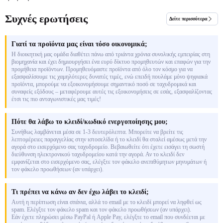
Συχνές ερωτήσεις
Δείτε περισσότερα
Γιατί τα προϊόντα μας είναι τόσο οικονομικά;
Η διοικητική μας ομάδα διαθέτει πάνω από τριάντα χρόνια συνολικής εμπειρίας στη
βιομηχανία και έχει δημιουργήσει ένα ευρύ δίκτυο προμηθευτών και επαφών για την
προμήθεια προϊόντων. Προμηθευόμαστε προϊόντα από όλο τον κόσμο για να
εξασφαλίσουμε τις χαμηλότερες δυνατές τιμές, ενώ επειδή πουλάμε μόνο ψηφιακά
προϊόντα, μπορούμε να εξοικονομήσουμε σημαντικό ποσό σε ταχυδρομικά και
συναφείς εξόδους – μεταφέρουμε αυτές τις εξοικονομήσεις σε εσάς, εξασφαλίζοντας
έτσι τις πιο ανταγωνιστικές μας τιμές!
Πότε θα λάβω το κλειδί/κωδικό ενεργοποίησης μου;
Συνήθως λαμβάνεται μέσα σε 1-3 δευτερόλεπτα. Μπορείτε να βρείτε τις
λεπτομέρειες παραγγελίας στην ιστοσελίδα ή το κλειδί θα σταλεί αμέσως μετά την
αγορά στο εισερχόμενο σας ταχυδρομείο. Βεβαιωθείτε ότι έχετε εισάγει τη σωστή
διεύθυνση ηλεκτρονικού ταχυδρομείου κατά την αγορά. Αν το κλειδί δεν
εμφανίζεται στο εισερχόμενο σας, ελέγξτε τον φάκελο ανεπιθύμητων μηνυμάτων ή
τον φάκελο προωθήσεων (αν υπάρχει).
Τι πρέπει να κάνω αν δεν έχω λάβει το κλειδί;
Αυτή η περίπτωση είναι σπάνια, αλλά το email με το κλειδί μπορεί να ληφθεί ως
spam. Ελέγξτε τον φάκελο spam και τον φάκελο προωθήσεων (αν υπάρχει).
Εάν έχετε πληρώσει μέσω PayPal ή Apple Pay, ελέγξτε το email που συνδέεται με