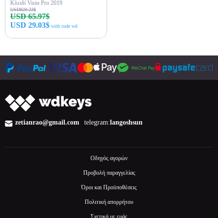
Κλειδί Visio Pro 2019
USD829.23$
USD 65.97$
USD 29.03$
with code wd
Αγορά τώρα
zetianrao@gmail.com
telegram:
langoshsun
Οδηγός αγορών
Προβολή παραγγελίας
Όροι και Προϋποθέσεις
Πολιτική απορρήτου
Σχετικά με εμάς