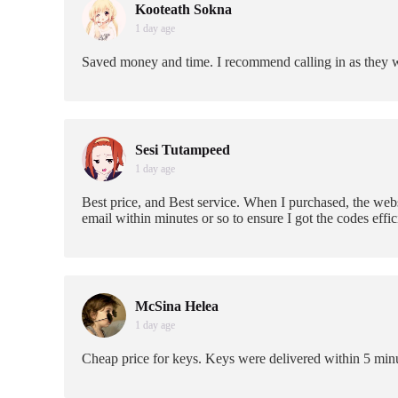
Kooteath Sokna
1 day age
Saved money and time. I recommend calling in as they 
Sesi Tutampeed
1 day age
Best price, and Best service. When I purchased, the web
email within minutes or so to ensure I got the codes effic
McSina Helea
1 day age
Cheap price for keys. Keys were delivered within 5 min