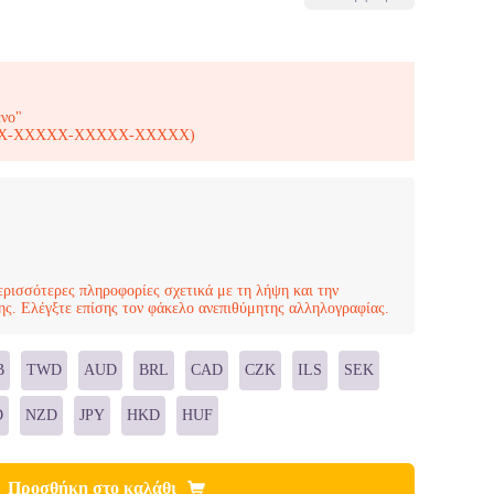
ενο"
-XXXXX-XXXXX-XXXXX-XXXXX)
ερισσότερες πληροφορίες σχετικά με τη λήψη και την
ης. Ελέγξτε επίσης τον φάκελο ανεπιθύμητης αλληλογραφίας.
B
TWD
AUD
BRL
CAD
CZK
ILS
SEK
D
NZD
JPY
HKD
HUF
Προσθήκη στο καλάθι