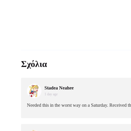
Σχόλια
Stadea Neahee
1 day age
Needed this in the worst way on a Saturday. Received t