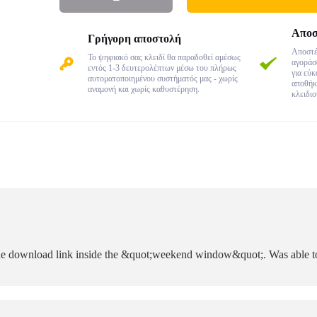
Αποσ
Γρήγορη αποστολή
Αποστέ
Το ψηφιακό σας κλειδί θα παραδοθεί αμέσως
αγοράσα
εντός 1-3 δευτερολέπτων μέσω του πλήρως
για εύ
αυτοματοποιημένου συστήματός μας - χωρίς
αποθήκ
αναμονή και χωρίς καθυστέρηση.
κλειδιο
he download link inside the &quot;weekend window&quot;. Was able to i