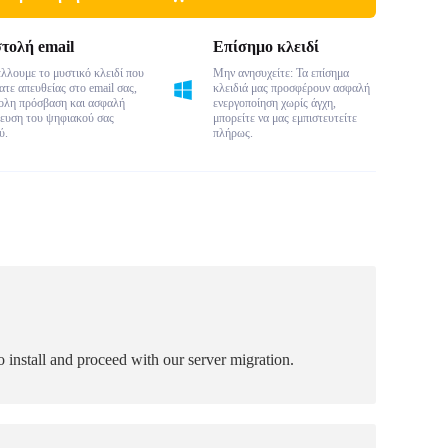
τολή email
Επίσημο κλειδί
λλουμε το μυστικό κλειδί που
Μην ανησυχείτε: Τα επίσημα
τε απευθείας στο email σας,
κλειδιά μας προσφέρουν ασφαλή
κολη πρόσβαση και ασφαλή
ενεργοποίηση χωρίς άγχη,
ευση του ψηφιακού σας
μπορείτε να μας εμπιστευτείτε
ύ.
πλήρως.
nstall and proceed with our server migration.