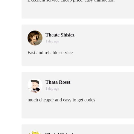
Theate Shisiez
1 day age
Fast and reliable service
Thata Roset
1 day age
much cheaper and easy to get codes