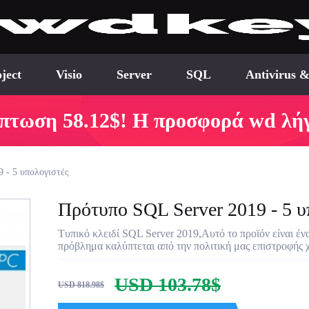
ject
Visio
Server
SQL
Antivirus &
πτωση 58.12$! Η προσφορά wd λήγ
 - 5 υπολογιστές
Πρότυπο SQL Server 2019 - 5 υ
Τυπικό κλειδί SQL Server 2019,Αυτό το προϊόν είναι έν
πρόβλημα καλύπτεται από την πολιτική μας επιστροφής 
USD 103.78$
USD 818.98$