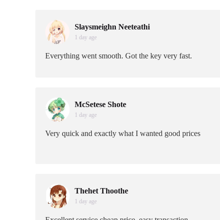
Slaysmeighn Neeteathi
1 day age
Everything went smooth. Got the key very fast.
McSetese Shote
1 day age
Very quick and exactly what I wanted good prices
Thehet Thoothe
1 day age
Excellent service cheap price, easy transaction