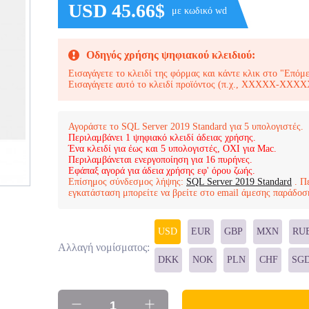
USD 45.66$
με κωδικό wd
Οδηγός χρήσης ψηφιακού κλειδιού:
Εισαγάγετε το κλειδί της φόρμας και κάντε κλικ στο "Επόμ
Εισαγάγετε αυτό το κλειδί προϊόντος (π.χ., XXXXX
Αγοράστε το SQL Server 2019 Standard για 5 υπολογιστές.
Περιλαμβάνει 1 ψηφιακό κλειδί άδειας χρήσης.
Ένα κλειδί για έως και 5 υπολογιστές, ΟΧΙ για Mac.
Περιλαμβάνεται ενεργοποίηση για 16 πυρήνες.
Εφάπαξ αγορά για άδεια χρήσης εφ' όρου ζωής.
Επίσημος σύνδεσμος λήψης:
SQL Server 2019 Standard
. Π
εγκατάσταση μπορείτε να βρείτε στο email άμεσης παράδοσ
USD
EUR
GBP
MXN
RU
Αλλαγή νομίσματος:
DKK
NOK
PLN
CHF
SG