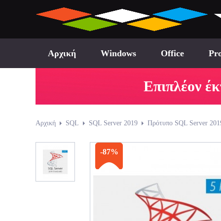
Αρχική
Windows
Office
Pro
Επιπλέον έκ
Αρχική
SQL
SQL Server 2019
Πρότυπο SQL Server 2019
-87%