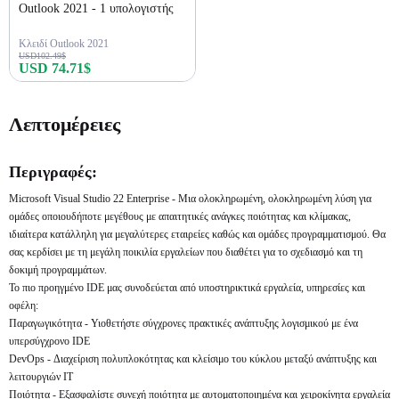
Outlook 2021 - 1 υπολογιστής
Κλειδί Outlook 2021
USD102.49$
USD 74.71$
Αγορά τώρα
Λεπτομέρειες
Περιγραφές:
Microsoft Visual Studio 22 Enterprise - Μια ολοκληρωμένη, ολοκληρωμένη λύση για
ομάδες οποιουδήποτε μεγέθους με απαιτητικές ανάγκες ποιότητας και κλίμακας,
ιδιαίτερα κατάλληλη για μεγαλύτερες εταιρείες καθώς και ομάδες προγραμματισμού. Θα
σας κερδίσει με τη μεγάλη ποικιλία εργαλείων που διαθέτει για το σχεδιασμό και τη
δοκιμή προγραμμάτων.
Το πιο προηγμένο IDE μας συνοδεύεται από υποστηρικτικά εργαλεία, υπηρεσίες και
οφέλη:
Παραγωγικότητα - Υιοθετήστε σύγχρονες πρακτικές ανάπτυξης λογισμικού με ένα
υπερσύγχρονο IDE
DevOps - Διαχείριση πολυπλοκότητας και κλείσιμο του κύκλου μεταξύ ανάπτυξης και
λειτουργιών IT
Ποιότητα - Εξασφαλίστε συνεχή ποιότητα με αυτοματοποιημένα και χειροκίνητα εργαλεία