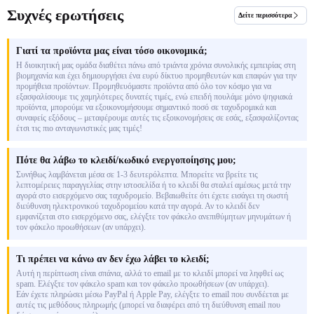
Συχνές ερωτήσεις
Δείτε περισσότερα
Γιατί τα προϊόντα μας είναι τόσο οικονομικά;
Η διοικητική μας ομάδα διαθέτει πάνω από τριάντα χρόνια συνολικής εμπειρίας στη
βιομηχανία και έχει δημιουργήσει ένα ευρύ δίκτυο προμηθευτών και επαφών για την
προμήθεια προϊόντων. Προμηθευόμαστε προϊόντα από όλο τον κόσμο για να
εξασφαλίσουμε τις χαμηλότερες δυνατές τιμές, ενώ επειδή πουλάμε μόνο ψηφιακά
προϊόντα, μπορούμε να εξοικονομήσουμε σημαντικό ποσό σε ταχυδρομικά και
συναφείς εξόδους – μεταφέρουμε αυτές τις εξοικονομήσεις σε εσάς, εξασφαλίζοντας
έτσι τις πιο ανταγωνιστικές μας τιμές!
Πότε θα λάβω το κλειδί/κωδικό ενεργοποίησης μου;
Συνήθως λαμβάνεται μέσα σε 1-3 δευτερόλεπτα. Μπορείτε να βρείτε τις
λεπτομέρειες παραγγελίας στην ιστοσελίδα ή το κλειδί θα σταλεί αμέσως μετά την
αγορά στο εισερχόμενο σας ταχυδρομείο. Βεβαιωθείτε ότι έχετε εισάγει τη σωστή
διεύθυνση ηλεκτρονικού ταχυδρομείου κατά την αγορά. Αν το κλειδί δεν
εμφανίζεται στο εισερχόμενο σας, ελέγξτε τον φάκελο ανεπιθύμητων μηνυμάτων ή
τον φάκελο προωθήσεων (αν υπάρχει).
Τι πρέπει να κάνω αν δεν έχω λάβει το κλειδί;
Αυτή η περίπτωση είναι σπάνια, αλλά το email με το κλειδί μπορεί να ληφθεί ως
spam. Ελέγξτε τον φάκελο spam και τον φάκελο προωθήσεων (αν υπάρχει).
Εάν έχετε πληρώσει μέσω PayPal ή Apple Pay, ελέγξτε το email που συνδέεται με
αυτές τις μεθόδους πληρωμής (μπορεί να διαφέρει από τη διεύθυνση email που