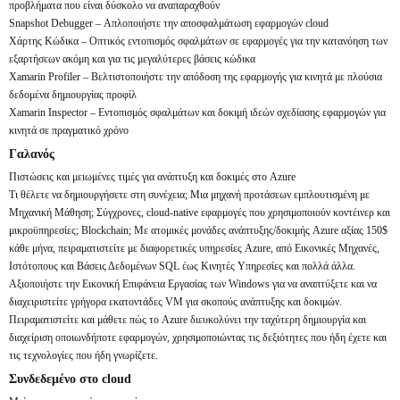
προβλήματα που είναι δύσκολο να αναπαραχθούν
Snapshot Debugger – Απλοποιήστε την αποσφαλμάτωση εφαρμογών cloud
Χάρτης Κώδικα – Οπτικός εντοπισμός σφαλμάτων σε εφαρμογές για την κατανόηση των
εξαρτήσεων ακόμη και για τις μεγαλύτερες βάσεις κώδικα
Xamarin Profiler – Βελτιστοποιήστε την απόδοση της εφαρμογής για κινητά με πλούσια
δεδομένα δημιουργίας προφίλ
Xamarin Inspector – Εντοπισμός σφαλμάτων και δοκιμή ιδεών σχεδίασης εφαρμογών για
κινητά σε πραγματικό χρόνο
Γαλανός
Πιστώσεις και μειωμένες τιμές για ανάπτυξη και δοκιμές στο Azure
Τι θέλετε να δημιουργήσετε στη συνέχεια; Μια μηχανή προτάσεων εμπλουτισμένη με
Μηχανική Μάθηση; Σύγχρονες, cloud-native εφαρμογές που χρησιμοποιούν κοντέινερ και
μικροϋπηρεσίες; Blockchain; Με ατομικές μονάδες ανάπτυξης/δοκιμής Azure αξίας 150$
κάθε μήνα, πειραματιστείτε με διαφορετικές υπηρεσίες Azure, από Εικονικές Μηχανές,
Ιστότοπους και Βάσεις Δεδομένων SQL έως Κινητές Υπηρεσίες και πολλά άλλα.
Αξιοποιήστε την Εικονική Επιφάνεια Εργασίας των Windows για να αναπτύξετε και να
διαχειριστείτε γρήγορα εκατοντάδες VM για σκοπούς ανάπτυξης και δοκιμών.
Πειραματιστείτε και μάθετε πώς το Azure διευκολύνει την ταχύτερη δημιουργία και
διαχείριση οποιωνδήποτε εφαρμογών, χρησιμοποιώντας τις δεξιότητες που ήδη έχετε και
τις τεχνολογίες που ήδη γνωρίζετε.
Συνδεδεμένο στο cloud