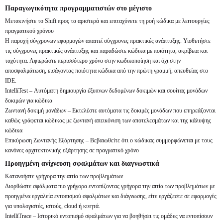
Παραγωγικότητα προγραμματιστών στο μέγιστο
Μετακινήστε το Shift προς τα αριστερά και επιταχύνετε τη ροή κώδικα με λειτουργίες
πραγματικού χρόνου
Η παροχή σύγχρονων εφαρμογών απαιτεί σύγχρονες πρακτικές ανάπτυξης. Υιοθετήστε
τις σύγχρονες πρακτικές ανάπτυξης και παραδώστε κώδικα με ποιότητα, ακρίβεια και
ταχύτητα. Αφιερώστε περισσότερο χρόνο στην κωδικοποίηση και όχι στην
αποσφαλμάτωση, εισάγοντας ποιότητα κώδικα από την πρώτη γραμμή, απευθείας στο
IDE.
IntelliTest – Αυτόματη δημιουργία έξυπνων δεδομένων δοκιμών και σουίτας μονάδων
δοκιμών για κώδικα
Ζωντανή δοκιμή μονάδων – Εκτελέστε αυτόματα τις δοκιμές μονάδων που επηρεάζονται
καθώς γράφεται κώδικας με ζωντανή απεικόνιση των αποτελεσμάτων και της κάλυψης
κώδικα
Επικύρωση Ζωντανής Εξάρτησης – Βεβαιωθείτε ότι ο κώδικας συμμορφώνεται με τους
κανόνες αρχιτεκτονικής εξάρτησης σε πραγματικό χρόνο
Προηγμένη ανίχνευση σφαλμάτων και διαγνωστικά
Κατανοήστε γρήγορα την αιτία των προβλημάτων
Διορθώστε σφάλματα πιο γρήγορα εντοπίζοντας γρήγορα την αιτία των προβλημάτων με
προηγμένα εργαλεία εντοπισμού σφαλμάτων και διάγνωσης, είτε εργάζεστε σε εφαρμογές
για υπολογιστές, ιστούς, cloud ή κινητά.
IntelliTrace – Ιστορικό εντοπισμό σφαλμάτων για να βοηθήσει τις ομάδες να εντοπίσουν