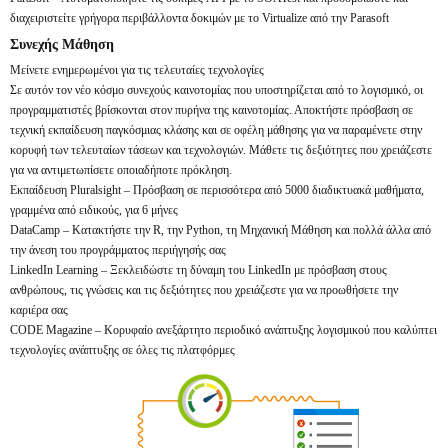
διαχειριστείτε γρήγορα περιβάλλοντα δοκιμών με το Virtualize από την Parasoft
Συνεχής Μάθηση
Μείνετε ενημερωμένοι για τις τελευταίες τεχνολογίες
Σε αυτόν τον νέο κόσμο συνεχούς καινοτομίας που υποστηρίζεται από το λογισμικό, οι
προγραμματιστές βρίσκονται στον πυρήνα της καινοτομίας. Αποκτήστε πρόσβαση σε
τεχνική εκπαίδευση παγκόσμιας κλάσης και σε οφέλη μάθησης για να παραμένετε στην
κορυφή των τελευταίων τάσεων και τεχνολογιών. Μάθετε τις δεξιότητες που χρειάζεστε
για να αντιμετωπίσετε οποιαδήποτε πρόκληση.
Εκπαίδευση Pluralsight – Πρόσβαση σε περισσότερα από 5000 διαδικτυακά μαθήματα,
γραμμένα από ειδικούς, για 6 μήνες
DataCamp – Κατακτήστε την R, την Python, τη Μηχανική Μάθηση και πολλά άλλα από
την άνεση του προγράμματος περιήγησής σας
LinkedIn Learning – Ξεκλειδώστε τη δύναμη του LinkedIn με πρόσβαση στους
ανθρώπους, τις γνώσεις και τις δεξιότητες που χρειάζεστε για να προωθήσετε την
καριέρα σας
CODE Magazine – Κορυφαίο ανεξάρτητο περιοδικό ανάπτυξης λογισμικού που καλύπτει
τεχνολογίες ανάπτυξης σε όλες τις πλατφόρμες