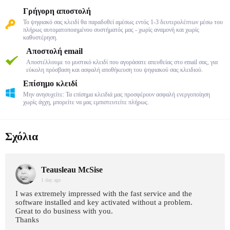
Γρήγορη αποστολή
Το ψηφιακό σας κλειδί θα παραδοθεί αμέσως εντός 1-3 δευτερολέπτων μέσω του
πλήρως αυτοματοποιημένου συστήματός μας - χωρίς αναμονή και χωρίς
καθυστέρηση.
Αποστολή email
Αποστέλλουμε το μυστικό κλειδί που αγοράσατε απευθείας στο email σας, για
εύκολη πρόσβαση και ασφαλή αποθήκευση του ψηφιακού σας κλειδιού.
Επίσημο κλειδί
Μην ανησυχείτε: Τα επίσημα κλειδιά μας προσφέρουν ασφαλή ενεργοποίηση
χωρίς άγχη, μπορείτε να μας εμπιστευτείτε πλήρως.
Σχόλια
Teausleau McSise
1 day age
I was extremely impressed with the fast service and the
software installed and key activated without a problem.
Great to do business with you.
Thanks