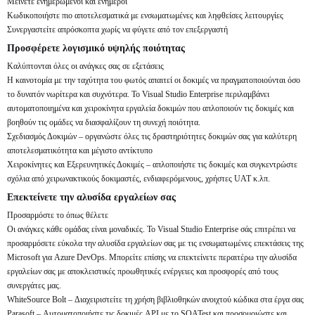
Μείνετε ενημερωμένοι και ενήμεροι
Κωδικοποιήστε πιο αποτελεσματικά με ενσωματωμένες και ληφθείσες λειτουργίες
Συνεργαστείτε απρόσκοπτα χωρίς να φύγετε από τον επεξεργαστή
Προσφέρετε λογισμικό υψηλής ποιότητας
Καλύπτονται όλες οι ανάγκες σας σε εξετάσεις
Η καινοτομία με την ταχύτητα του φωτός απαιτεί οι δοκιμές να πραγματοποιούνται όσο
το δυνατόν νωρίτερα και συχνότερα. Το Visual Studio Enterprise περιλαμβάνει
αυτοματοποιημένα και χειροκίνητα εργαλεία δοκιμών που απλοποιούν τις δοκιμές και
βοηθούν τις ομάδες να διασφαλίζουν τη συνεχή ποιότητα.
Σχεδιασμός Δοκιμών – οργανώστε όλες τις δραστηριότητες δοκιμών σας για καλύτερη
αποτελεσματικότητα και μέγιστο αντίκτυπο
Χειροκίνητες και Εξερευνητικές Δοκιμές – απλοποιήστε τις δοκιμές και συγκεντρώστε
σχόλια από χειρωνακτικούς δοκιμαστές, ενδιαφερόμενους, χρήστες UAT κ.λπ.
Επεκτείνετε την αλυσίδα εργαλείων σας
Προσαρμόστε το όπως θέλετε
Οι ανάγκες κάθε ομάδας είναι μοναδικές. Το Visual Studio Enterprise σάς επιτρέπει να
προσαρμόσετε εύκολα την αλυσίδα εργαλείων σας με τις ενσωματωμένες επεκτάσεις της
Microsoft για Azure DevOps. Μπορείτε επίσης να επεκτείνετε περαιτέρω την αλυσίδα
εργαλείων σας με αποκλειστικές προωθητικές ενέργειες και προσφορές από τους
συνεργάτες μας.
WhiteSource Bolt – Διαχειριστείτε τη χρήση βιβλιοθηκών ανοιχτού κώδικα στα έργα σας
Parasoft – Αυτοματοποιήστε τις δοκιμές API με το SOATest και προσομοιώστε και