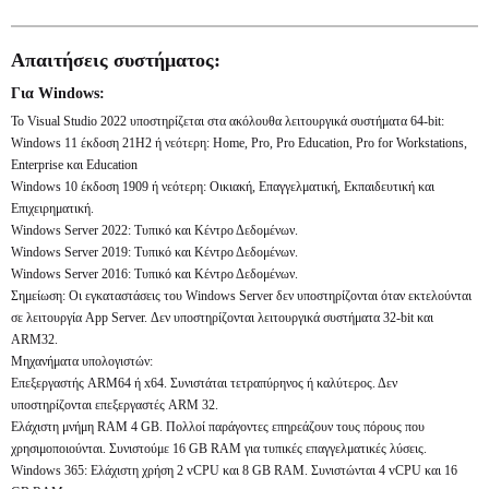
Απαιτήσεις συστήματος:
Για Windows:
Το Visual Studio 2022 υποστηρίζεται στα ακόλουθα λειτουργικά συστήματα 64-bit:
Windows 11 έκδοση 21H2 ή νεότερη: Home, Pro, Pro Education, Pro for Workstations,
Enterprise και Education
Windows 10 έκδοση 1909 ή νεότερη: Οικιακή, Επαγγελματική, Εκπαιδευτική και
Επιχειρηματική.
Windows Server 2022: Τυπικό και Κέντρο Δεδομένων.
Windows Server 2019: Τυπικό και Κέντρο Δεδομένων.
Windows Server 2016: Τυπικό και Κέντρο Δεδομένων.
Σημείωση: Οι εγκαταστάσεις του Windows Server δεν υποστηρίζονται όταν εκτελούνται
σε λειτουργία App Server. Δεν υποστηρίζονται λειτουργικά συστήματα 32-bit και
ARM32.
Μηχανήματα υπολογιστών:
Επεξεργαστής ARM64 ή x64. Συνιστάται τετραπύρηνος ή καλύτερος. Δεν
υποστηρίζονται επεξεργαστές ARM 32.
Ελάχιστη μνήμη RAM 4 GB. Πολλοί παράγοντες επηρεάζουν τους πόρους που
χρησιμοποιούνται. Συνιστούμε 16 GB RAM για τυπικές επαγγελματικές λύσεις.
Windows 365: Ελάχιστη χρήση 2 vCPU και 8 GB RAM. Συνιστώνται 4 vCPU και 16