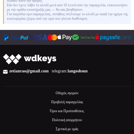
δώσατε κατά την αγορά).
Εάν δεν έχετε λάβει το κλειδί μετά από 10 λεπτά από την παραγγελία, επικοινωνήστε
με την ομάδα υποστήριξής μας — θα σας βοηθήσουν.
Για παιχνίδια προ-παραγγελίας, συνήθως στέλνουμε το κλειδί με email την ημέρα της
κυκλοφορίας (γύρω από την ώρα που γίνεται διαθέσιμο).
zetianrao@gmail.com
telegram:
langoshsun
Οδηγός αγορών
Προβολή παραγγελίας
Όροι και Προϋποθέσεις
Πολιτική απορρήτου
Σχετικά με εμάς