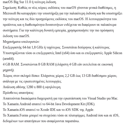
macOS Big Sur 11.0 ή νεότερη έκδοση.
Σημείωση: Καθώς οι νέες κύριες εκδόσεις του macOS γίνονται γενικά διαθέσιμες, η
Microsoft θα καταργήσει την υποστήριξη για την παλαιότερη έκδοση και θα υποστηρίξει
την νεότερη και τις δύο προηγούμενες εκδόσεις του macOS. Η λειτουργικότητα του
προϊόντος και η διαθεσιμότητα δυνατοτήτων ενδέχεται να διαφέρουν σε παλαιότερα
συστήματα. Για την καλύτερη δυνατή εμπειρία, χρησιμοποιήστε την πιο πρόσφατη
έκδοση του macOS.
Μηχανήματα υπολογιστών:
Επεξεργαστής 64-bit 1,8 GHz ή ταχύτερος. Συνιστάται διπύρηνος ή καλύτερος.
Υποστηρίζονται τόσο οι επεξεργαστές Intel (x64) όσο και οι επεξεργαστές Apple Silicon
(arm64).
4 GB RAM. Συνιστώνται 8 GB RAM (ελάχιστη 4 GB εάν εκτελείται σε εικονική
μηχανή).
Χώρος στον σκληρό δίσκο: Ελάχιστος χώρος 2,2 GB έως 13 GB διαθέσιμου χώρου,
ανάλογα με τις εγκατεστημένες λειτουργίες.
Ανάλυση οθόνης 1280 x 800 ή υψηλότερη.
Πρόσθετες απαιτήσεις:
Απαιτούνται δικαιώματα διαχειριστή για την εγκατάσταση του Visual Studio για Mac.
Το Xamarin.Android απαιτεί το 64-bit Java Development Kit (JDK).
Το Xamarin.iOS απαιτεί το Xcode IDE και το iOS SDK της Apple.
Το Xamarin.Forms μπορεί να στοχεύσει τόσο σε πλατφόρμες Android όσο και σε iOS,
δεδομένων των απαιτήσεων που αναφέρονται παραπάνω.