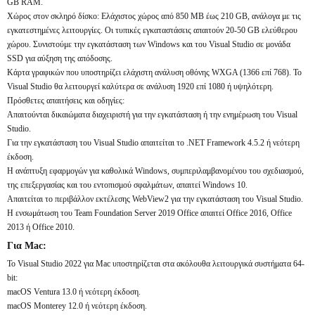
GB RAM.
Χώρος στον σκληρό δίσκο: Ελάχιστος χώρος από 850 MB έως 210 GB, ανάλογα με τις
εγκατεστημένες λειτουργίες. Οι τυπικές εγκαταστάσεις απαιτούν 20-50 GB ελεύθερου
χώρου. Συνιστούμε την εγκατάσταση των Windows και του Visual Studio σε μονάδα
SSD για αύξηση της απόδοσης.
Κάρτα γραφικών που υποστηρίζει ελάχιστη ανάλυση οθόνης WXGA (1366 επί 768). Το
Visual Studio θα λειτουργεί καλύτερα σε ανάλυση 1920 επί 1080 ή υψηλότερη.
Πρόσθετες απαιτήσεις και οδηγίες:
Απαιτούνται δικαιώματα διαχειριστή για την εγκατάσταση ή την ενημέρωση του Visual
Studio.
Για την εγκατάσταση του Visual Studio απαιτείται το .NET Framework 4.5.2 ή νεότερη
έκδοση.
Η ανάπτυξη εφαρμογών για καθολικά Windows, συμπεριλαμβανομένου του σχεδιασμού,
της επεξεργασίας και του εντοπισμού σφαλμάτων, απαιτεί Windows 10.
Απαιτείται το περιβάλλον εκτέλεσης WebView2 για την εγκατάσταση του Visual Studio.
Η ενσωμάτωση του Team Foundation Server 2019 Office απαιτεί Office 2016, Office
2013 ή Office 2010.
Για Mac:
Το Visual Studio 2022 για Mac υποστηρίζεται στα ακόλουθα λειτουργικά συστήματα 64-
bit:
macOS Ventura 13.0 ή νεότερη έκδοση.
macOS Monterey 12.0 ή νεότερη έκδοση.