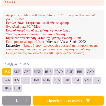
XXXXX)
Αγοράστε το Microsoft Visual Studio 2022 Enterprise Key εφάπαξ
για 1 PC/Mac.
Περιλαμβάνει 1 ψηφιακό κλειδί άδειας χρήσης.
Ένα κλειδί για PC ή Mac.
Εφάπαξ αγορά για άδεια χρήσης εφ' όρου ζωής.
Υποστηρίζεται παγκόσμια και πολύγλωσση.
Ισχύει για την έκδοση 64-bit, όχι για την έκδοση 32-bit.
Επίσημος σύνδεσμος λήψης:
Microsoft Visual Studio 2022
Enterprise
. Περισσότερες πληροφορίες σχετικά με τη λήψη και την
εγκατάσταση μπορείτε να βρείτε στο email άμεσης παράδοσης.
Ελέγξτε επίσης τον φάκελο ανεπιθύμητης αλληλογραφίας.
Αλλαγή νομίσματος:
USD
EUR
GBP
MXN
RUB
TWD
AUD
BRL
CAD
CZK
ILS
SEK
DKK
NOK
PLN
CHF
SGD
NZD
JPY
HKD
HUF
Προσθήκη στο καλάθι