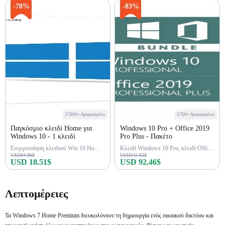
Αγορά τώρα
Αγορά τώρα
-78%
-83%
37800+Αγορασμένο
5700+Αγορασμένο
Παγκόσμιο κλειδί Home για
Windows 10 Pro + Office 2019
Windows 10 - 1 κλειδί
Pro Plus - Πακέτο
Ενεργοποίηση κλειδιού Win 10 Home εφ' όρου ζωής
Κλειδί Windows 10 Pro, κλειδί Office 2019 Pro
USD84.86$
USD542.82$
USD 18.51$
USD 92.46$
Αγορά τώρα
Αγορά τώρα
Λεπτομέρειες
Τα Windows 7 Home Premium διευκολύνουν τη δημιουργία ενός οικιακού δικτύου και