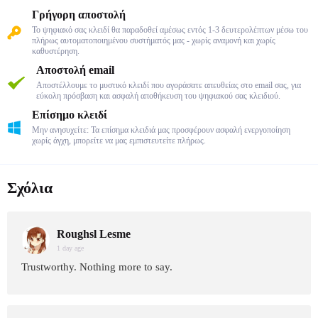
Γρήγορη αποστολή
Το ψηφιακό σας κλειδί θα παραδοθεί αμέσως εντός 1-3 δευτερολέπτων μέσω του
πλήρως αυτοματοποιημένου συστήματός μας - χωρίς αναμονή και χωρίς
καθυστέρηση.
Αποστολή email
Αποστέλλουμε το μυστικό κλειδί που αγοράσατε απευθείας στο email σας, για
εύκολη πρόσβαση και ασφαλή αποθήκευση του ψηφιακού σας κλειδιού.
Επίσημο κλειδί
Μην ανησυχείτε: Τα επίσημα κλειδιά μας προσφέρουν ασφαλή ενεργοποίηση
χωρίς άγχη, μπορείτε να μας εμπιστευτείτε πλήρως.
Σχόλια
Roughsl Lesme
1 day age
Trustworthy. Nothing more to say.