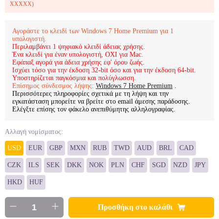
XXXXX)
Αγοράστε το κλειδί των Windows 7 Home Premium για 1
υπολογιστή.
Περιλαμβάνει 1 ψηφιακό κλειδί άδειας χρήσης.
Ένα κλειδί για έναν υπολογιστή, ΟΧΙ για Mac.
Εφάπαξ αγορά για άδεια χρήσης εφ' όρου ζωής.
Ισχύει τόσο για την έκδοση 32-bit όσο και για την έκδοση 64-bit.
Υποστηρίζεται παγκόσμια και πολύγλωσση.
Επίσημος σύνδεσμος λήψης:
Windows 7 Home Premium
.
Περισσότερες πληροφορίες σχετικά με τη λήψη και την
εγκατάσταση μπορείτε να βρείτε στο email άμεσης παράδοσης.
Ελέγξτε επίσης τον φάκελο ανεπιθύμητης αλληλογραφίας.
Αλλαγή νομίσματος:
USD
EUR
GBP
MXN
RUB
TWD
AUD
BRL
CAD
CZK
ILS
SEK
DKK
NOK
PLN
CHF
SGD
NZD
JPY
HKD
HUF
Προσθήκη στο καλάθι