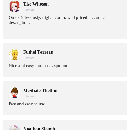
Tise Whoson
1 day age
Quick (obviously, digital code), well priced, accurate
description.
Futhel Torreau
1 day age
Nice and easy purchase. spot on
McShate Thethin
1 day age
Fast and easy to use
Noathou Slough