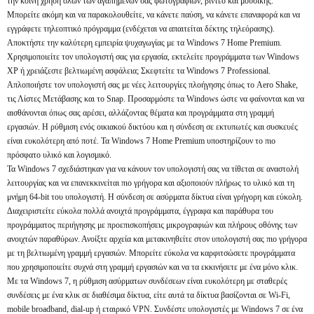
την κοινή χρήση όλων των αγαπημένων σας φωτογραφιών, βίντεο και μουσικής.
Μπορείτε ακόμη και να παρακολουθείτε, να κάνετε παύση, να κάνετε επαναφορά και να
εγγράφετε τηλεοπτικό πρόγραμμα (ενδέχεται να απαιτείται δέκτης τηλεόρασης).
Αποκτήστε την καλύτερη εμπειρία ψυχαγωγίας με τα Windows 7 Home Premium.
Χρησιμοποιείτε τον υπολογιστή σας για εργασία, εκτελείτε προγράμματα των Windows
XP ή χρειάζεστε βελτιωμένη ασφάλεια; Σκεφτείτε τα Windows 7 Professional.
Απλοποιήστε τον υπολογιστή σας με νέες λειτουργίες πλοήγησης όπως το Aero Shake,
τις Λίστες Μετάβασης και το Snap. Προσαρμόστε τα Windows ώστε να φαίνονται και να
αισθάνονται όπως σας αρέσει, αλλάζοντας θέματα και προγράμματα στη γραμμή
εργασιών. Η ρύθμιση ενός οικιακού δικτύου και η σύνδεση σε εκτυπωτές και συσκευές
είναι ευκολότερη από ποτέ. Τα Windows 7 Home Premium υποστηρίζουν το πιο
πρόσφατο υλικό και λογισμικό.
Τα Windows 7 σχεδιάστηκαν για να κάνουν τον υπολογιστή σας να τίθεται σε αναστολή
λειτουργίας και να επανεκκινείται πιο γρήγορα και αξιοποιούν πλήρως το υλικό και τη
μνήμη 64-bit του υπολογιστή. Η σύνδεση σε ασύρματα δίκτυα είναι γρήγορη και εύκολη.
Διαχειριστείτε εύκολα πολλά ανοιχτά προγράμματα, έγγραφα και παράθυρα του
προγράμματος περιήγησης με προεπισκοπήσεις μικρογραφιών και πλήρους οθόνης των
ανοιχτών παραθύρων. Ανοίξτε αρχεία και μετακινηθείτε στον υπολογιστή σας πιο γρήγορα
με τη βελτιωμένη γραμμή εργασιών. Μπορείτε εύκολα να καρφιτσώσετε προγράμματα
που χρησιμοποιείτε συχνά στη γραμμή εργασιών και να τα εκκινήσετε με ένα μόνο κλικ.
Με τα Windows 7, η ρύθμιση ασύρματων συνδέσεων είναι ευκολότερη με σταθερές
συνδέσεις με ένα κλικ σε διαθέσιμα δίκτυα, είτε αυτά τα δίκτυα βασίζονται σε Wi-Fi,
mobile broadband, dial-up ή εταιρικό VPN. Συνδέστε υπολογιστές με Windows 7 σε ένα