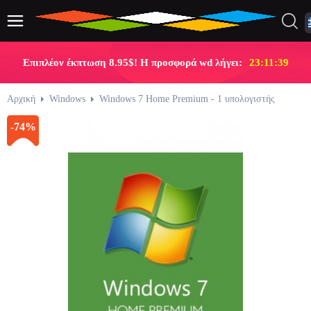
Επιπλέον έκπτωση 8.95$! Η προσφορά wd λήγει:
23:11:38
Αρχική
Windows
Windows 7 Home Premium - 1 υπολογιστής
-74%