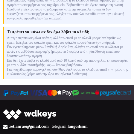
λεπτομέρειες παραγγελίας στην ιστοσελίδα ή το κλειδί θα σταλεί αμέσως μετά την
αγορά στο εισερχόμενο σας ταχυδρομείο. Βεβαιωθείτε ότι έχετε εισάγει τη σωστή
διεύθυνση ηλεκτρονικού ταχυδρομείου κατά την αγορά. Αν το κλειδί δεν
εμφανίζεται στο εισερχόμενο σας, ελέγξτε τον φάκελο ανεπιθύμητων μηνυμάτων ή
τον φάκελο προωθήσεων (αν υπάρχει).
Τι πρέπει να κάνω αν δεν έχω λάβει το κλειδί;
Αυτή η περίπτωση είναι σπάνια, αλλά το email με το κλειδί μπορεί να ληφθεί ως
spam. Ελέγξτε τον φάκελο spam και τον φάκελο προωθήσεων (αν υπάρχει).
Εάν έχετε πληρώσει μέσω PayPal ή Apple Pay, ελέγξτε το email που συνδέεται με
αυτές τις μεθόδους πληρωμής (μπορεί να διαφέρει από τη διεύθυνση email που
δώσατε κατά την αγορά).
Εάν δεν έχετε λάβει το κλειδί μετά από 10 λεπτά από την παραγγελία, επικοινωνήστε
με την ομάδα υποστήριξής μας — θα σας βοηθήσουν.
Για παιχνίδια προ-παραγγελίας, συνήθως στέλνουμε το κλειδί με email την ημέρα της
κυκλοφορίας (γύρω από την ώρα που γίνεται διαθέσιμο).
zetianrao@gmail.com
telegram:
langoshsun