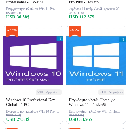
Professional - 1 κλειδί
Pro Plus - Πακέτο
Ενεργοποίηση κλειδιού Win 11 Pro εφ' όρου ζωής
κερδίστε 11 υπέρ κλειδί+γραφείο 2021 υπέρ κλειδί
USD194.74$
USD614.98$
USD 36.58$
USD 112.57$
Αγορά τώρα
Αγορά τώρα
-77%
-83%
57000+Αγορασμένο
24800+Αγορασμένο
Windows 10 Professional Key
Παγκόσμιο κλειδί Home για
Global - 1 PC
Windows 11 - 1 κλειδί
Ενεργοποίηση κλειδιού Win 10 Pro για όλη τη ζωή
Ενεργοποίηση κλειδιού Win 11 Home εφ' όρου ζωής
USD118.48$
USD204.99$
USD 27.33$
USD 33.95$