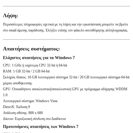
Λήψη:
Περισσότερες πληροφορίες σχετικά με τη λήψη και την εγκατάσταση μπορείτε να βρείτε
στο email άμεσης παράδοσης. Ελέγξτε επίσης τον φάκελο ανεπιθύμητης αλληλογραφίας.
Απαιτήσεις συστήματος:
Ελάχιστες απαιτήσεις για τα Windows 7
CPU: 1 GHz ή ταχύτερη CPU 32-bit ή 64-bit
RAM: 1 GB 32-bit / 2 GB 64-bit
Σκληρός δίσκος: 16 GB λειτουργικό σύστημα 32-bit / 20 GB λειτουργικό σύστημα 64-bit
χώρου αποθήκευσης
GPU: Οποιαδήποτε αποκλειστική/αποκλειστική GPU με πρόγραμμα οδήγησης WDDM
1.0
Λειτουργικό σύστημα: Windows Vista
DirectX: Έκδοση 9
Ανάλυση οθόνης: 800 x 600
Δίκτυο: Ευρυζωνική σύνδεση στο Διαδίκτυο
Προτεινόμενες απαιτήσεις των Windows 7