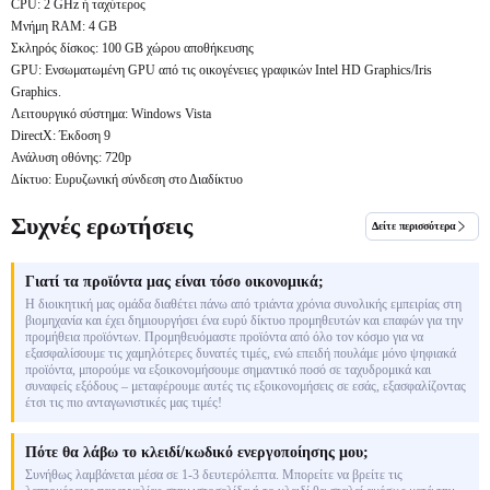
CPU: 2 GHz ή ταχύτερος
Μνήμη RAM: 4 GB
Σκληρός δίσκος: 100 GB χώρου αποθήκευσης
GPU: Ενσωματωμένη GPU από τις οικογένειες γραφικών Intel HD Graphics/Iris
Graphics.
Λειτουργικό σύστημα: Windows Vista
DirectX: Έκδοση 9
Ανάλυση οθόνης: 720p
Δίκτυο: Ευρυζωνική σύνδεση στο Διαδίκτυο
Συχνές ερωτήσεις
Δείτε περισσότερα
Γιατί τα προϊόντα μας είναι τόσο οικονομικά;
Η διοικητική μας ομάδα διαθέτει πάνω από τριάντα χρόνια συνολικής εμπειρίας στη
βιομηχανία και έχει δημιουργήσει ένα ευρύ δίκτυο προμηθευτών και επαφών για την
προμήθεια προϊόντων. Προμηθευόμαστε προϊόντα από όλο τον κόσμο για να
εξασφαλίσουμε τις χαμηλότερες δυνατές τιμές, ενώ επειδή πουλάμε μόνο ψηφιακά
προϊόντα, μπορούμε να εξοικονομήσουμε σημαντικό ποσό σε ταχυδρομικά και
συναφείς εξόδους – μεταφέρουμε αυτές τις εξοικονομήσεις σε εσάς, εξασφαλίζοντας
έτσι τις πιο ανταγωνιστικές μας τιμές!
Πότε θα λάβω το κλειδί/κωδικό ενεργοποίησης μου;
Συνήθως λαμβάνεται μέσα σε 1-3 δευτερόλεπτα. Μπορείτε να βρείτε τις