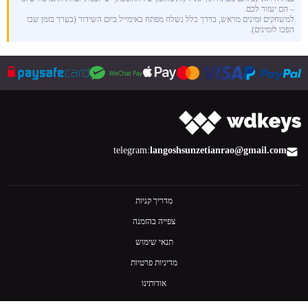
– הם יעזור לכם.
למשחקים זמינים מראש, בדרך כלל נשלח מפתח באימייל ביום השידור (בערך בזמן שבו
הפכו לזמינים).
telegram:
langoshsun
zetianrao@gmail.com
מדריך קניות
צפייה בהזמנה
תנאי שימוש
מדיניות פרטיות
אודותינו
צרו קשר