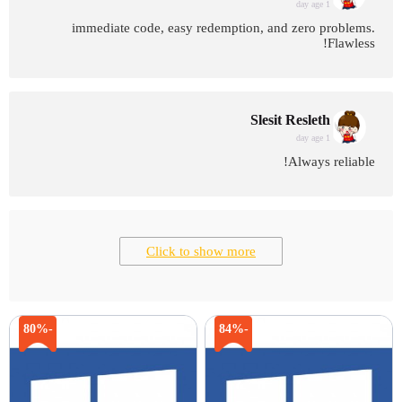
1 day age
immediate code, easy redemption, and zero problems.
Flawless!
Slesit Resleth
1 day age
Always reliable!
Click to show more
-80%
-84%