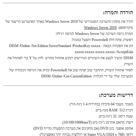
הורדה והמרה:
הורד את מתקין ההערכה הסטנדרטי של Windows Server 2019 מאתר האינטרנט הרשמי של
מיקרוסופט.
Windows Server 2019
המרת גרסת הערכה של Windows Server לגרסה רגילה:
ראשית, פתח חלון Powershell והפעל כמנהל.
הזן את הפקודה הבאה: DISM /Online /Set-Edition:ServerStandard /ProductKey:xxxxx-
xxxxx-xxxxx-xxxxx-xxxxx /AcceptEula
DISM ימשיך לבצע את השינויים הנדרשים ויבקש אתחול מחדש. לחץ על Y כדי לאתחל את
השרת.
לאחר אתחול השרת, התחבר שוב ופתח שוב את Powershell ובדוק את הגרסה הנוכחית של
המערכת שלך על ידי הקלדת: DISM /Online /Get-CurrentEdition
דרישות מערכת:
מעבד: מעבד 64 סיביות במהירות 1.4 גיגה-הרץ.
זיכרון RAM: 512 מגה-בייט.
שטח דיסק: 32 ג'יגה-בייט.
רשת: מתאם אתרנט ג'יגה-ביט (10/100/1000baseT).
אחסון אופטי: כונן DVD (אם מתקינים את מערכת ההפעלה מדיית DVD)
וידאו: Super VGA (1024 x 768) או רזולוציה גבוהה יותר (אופציונלי)