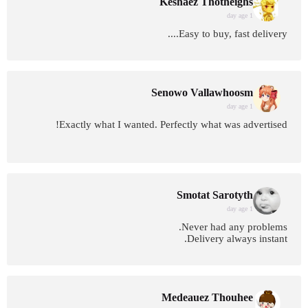
Keshaez Thotheighs
1 day age
Easy to buy, fast delivery....
Senowo Vallawhoosm
1 day age
Exactly what I wanted. Perfectly what was advertised!
Smotat Sarotyth
1 day age
Never had any problems.
Delivery always instant.
Medeauez Thouhee