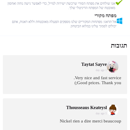
אנו שולחים את מפתח הסודי שרכשת ישירות למייל, כדי לאפשר גישה נוחה ואחסון
מאובטח של המפתח הדיגיטלי שלך.
מפתח מקורי
אל תדאגו: מפתחות המקוריים שלנו מספקים הפעלה מאובטחת וללא דאגות, אתם
יכולים לסמוך עלינו במלוא הביטחון.
תגובות
Taytat Sayve
1 day age
Very nice and fast service.
Good prices. Thank you;)
Thousseaus Keateysl
1 day age
Nickel rien a dire merci beaucoup