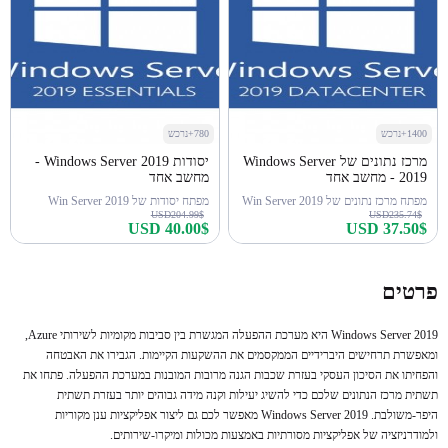
1400+נרכש
780+נרכש
מרכז נתונים של Windows Server
יסודות Windows Server 2019 -
2019 - מחשב אחד
מחשב אחד
מפתח מרכז נתונים של Win Server 2019
מפתח יסודות של Win Server 2019
USD204.99$
USD235.74$
USD 40.00$
USD 37.50$
קנה עכשיו
קנה עכשיו
פרטים
Windows Server 2019 היא מערכת ההפעלה המגשרת בין סביבות מקומיות לשירותי Azure,
ומאפשרת תרחישים היברידיים הממקסמים את ההשקעות הקיימות. הגבירו את האבטחה
והפחיתו את הסיכון העסקי בעזרת שכבות הגנה מרובות המובנות במערכת ההפעלה. פתחו את
תשתית מרכז הנתונים שלכם כדי להשיג יעילות וקנה מידה גבוהים יותר בעזרת תשתית
היפר-משולבת. Windows Server 2019 מאפשר לכם גם ליצור אפליקציות ענן מקוריות
ולמודרניזציה של אפליקציות מסורתיות באמצעות מכולות ומיקרו-שירותים.