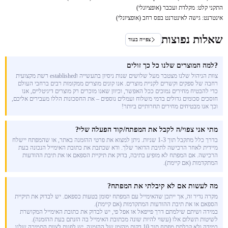
התקני קלט: מקלדת ועכבר (אופציונלי)
אינטרנט: גישה לאינטרנט בפס רחב (אופציונלי)
שאלות נפוצות
צפייה בעוד
?למה המוצרים שלנו כל כך זולים
צוות הניהול שלנו מצטבר מעל שלושים שנות ניסיון בתעשייה וestablished רשת מקצועית
רחבה של ספקים וקשרים לקניית מוצרים. אנו קונים מוצרים ממקומות רבים ברחבי העולם
כדי להבטיח מחירים נמוכים ככל האפשר, וכיוון שאנו מוכרים רק מוצרים דיגיטליים, אנו
חוסכים סכומים גדולים בדמי משלוח ועמלים נוספים – את החסכונות הללו מעבירים אליכם,
וכך אנו מבטיחים מחירים תחרותיים ביותר!
מתי אני צפוי/ה לקבל את המפתח/קוד הפעלה שלי?
בדרך כלל מתקבל תוך 1-3 שניות. ניתן למצוא את פרטי ההזמנה באתר, או שהמפתח יישלח
מיידית לאחר הרכישה לתיבת הדואר שלך. ודא שכתבת את כתובת האימייל הנכונה בעת
הרכישה. אם המפתח לא מופיע בתיבה, בדוק את תיקיית הספאם או את תיבת ההודעות
המתקדמות (אם קיימת).
מה לעשות אם לא קיבלתי את המפתח?
מקרה נדיר זה, אך ייתכן שהאימייל עם המפתח יסומן בטעות כספאם. יש לבדוק את תיקיית
הספאם או את תיבת ההודעות המתקדמות (אם קיימת).
במידה ושיתם שילמתם דרך פייפאל או אפל פי, יש לבדוק את כתובת האימייל המקושרת
לשיטות תשלום אלו (עשוי להיות שונה מכתובת האימייל בה הזנתם בעת ההזמנה).
במידה ולא קבלתם מפתח תוך 10 דקות מהזמן של ההזמנה, יש לפנות לצוות התמיכה שלנו