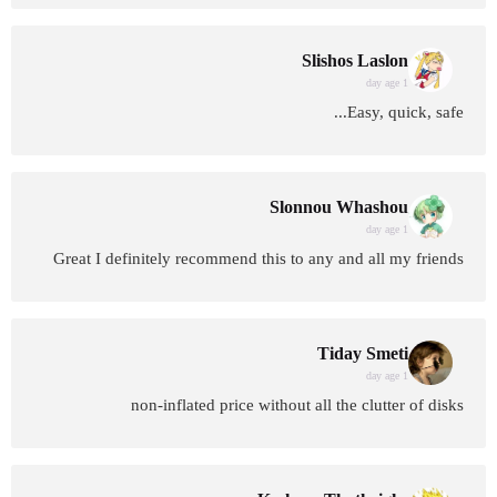
Slishos Laslon
1 day age
Easy, quick, safe...
Slonnou Whashou
1 day age
Great I definitely recommend this to any and all my friends
Tiday Smeti
1 day age
non-inflated price without all the clutter of disks