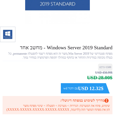
Windows Server 2019 Standard - מחשב אחד
מפתח סטנדרטי של Win Server 2019,מוצר זה הוא מפתח רשמי להפעלה permanente, כל
בעלה מכוסה במדיניות ההחזר או בתוקף במהלך תקופת הפרמוציה במחיר נמוך.
1500+נרכש
USD 450.99$
USD 28.00$
USD 12.32$
עם הקוד wd
מדריך לשימוש במפתח דיגיטלי:
שימוש, פתח את המערכת: הגדרות > מערכת > הפעלה > שינוי מפתח מוצר
הזן את מפתח המוצר הזה (לדוגמה, XXXXX-XXXXX-XXXXX-XXXXX-XXXXX)