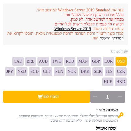
קנה את Windows Server 2019 Standard למחשב אחד.
כולל מפתח רישיון דיגיטלי גלובלי אחד.
מפתח אחד למחשב אחד, לא למק.
רכישה חד פעמית לקבלת רישיון לכל החיים.
קישור הורדה רשמי:
Windows Server 2019
.
למדו כיצד להמיר גרסת הערכה לגרסה קמעונאית מלאה, תוכלו לקרוא את
המדריך הרשמי
הזה .
שנה מטבע:
CAD
BRL
AUD
TWD
RUB
MXN
GBP
EUR
USD
JPY
NZD
SGD
CHF
PLN
NOK
DKK
SEK
ILS
CZK
HUF
HKD
הוסף לסל
משלוח מהיר
המפתח הדיגיטלי שלך יישלח באופן מיידי תוך 1-3 שניות באמצעות המערכת
האוטומטית המלאה שלנו - ללא המתנה וללא עיכוב.
שלח אימייל