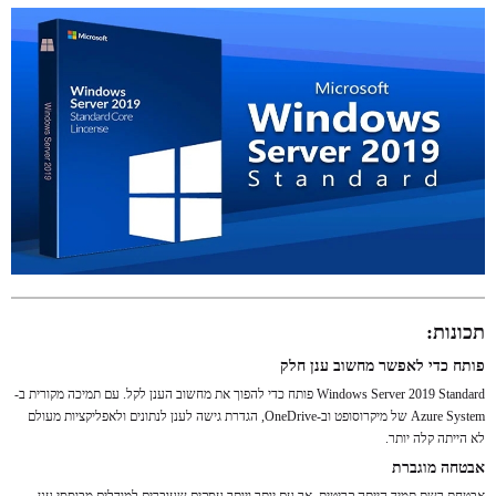
תכונות:
פותח כדי לאפשר מחשוב ענן חלק
Windows Server 2019 Standard פותח כדי להפוך את מחשוב הענן לקל. עם תמיכה מקורית ב-
Azure System של מיקרוסופט וב-OneDrive, הגדרת גישה לענן לנתונים ולאפליקציות מעולם
לא הייתה קלה יותר.
אבטחה מוגברת
אבטחת רשת תמיד הייתה קריטית, אך עם יותר ויותר עסקים שעוברים למודלים מבוססי ענן,