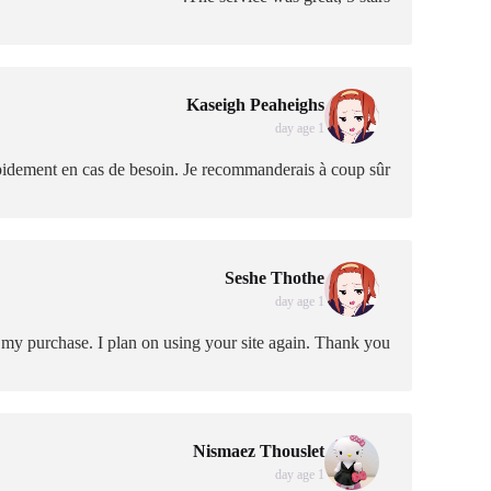
Kaseigh Peaheighs
1 day age
apidement en cas de besoin. Je recommanderais à coup sûr.
Seshe Thothe
1 day age
my purchase. I plan on using your site again. Thank you.
Nismaez Thouslet
1 day age