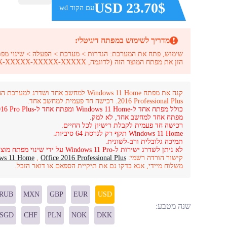
USD 23.70$
עם הקוד wd
מדריך לשימוש במפתח דיגיטלי:
שימוש, פתח את המערכת: הגדרות > מערכת > הפעלה > שינוי מפת
הזן את מפתח המוצר הזה (לדוגמה, XXXXX-XXXXX-XXXXX-XXXXX-XXXXX)
2016 Professional Plus. רכישה חד פעמית למחשב אחד.
כולל מפתח אחד ל-Windows 11 Home ומפתח אחד ל-Office 2016 Pro Plus.
מפתח אחד למחשב אחד, לא למק.
רכישה חד פעמית לקבלת רישיון לכל החיים.
Windows 11 Home תקף רק לגרסת 64 סיביות.
תמיכה גלובלית ורב-לשונית.
לא ניתן לשדרג ישירות ל-Windows 11 Pro על ידי שינוי מפתח מוצר במערכת Windows, דבר המחייב התקנה נקייה.
קישור הורדה רשמי:
Office 2016 Professional Plus
,
ws 11 Home
משלוח מיידי, אנא בדקו גם את תיקיית הספאם או דואר הזבל.
RUB
MXN
GBP
EUR
USD
שנה מטבע:
SGD
CHF
PLN
NOK
DKK