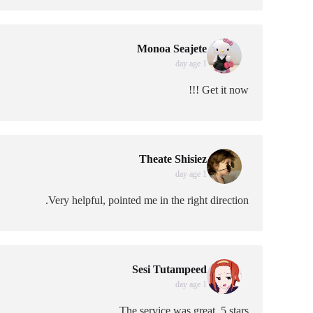
Monoa Seajete
1 day age
Get it now !!!
Theate Shisiez
1 day age
Very helpful, pointed me in the right direction.
Sesi Tutampeed
1 day age
The service was great, 5 stars.