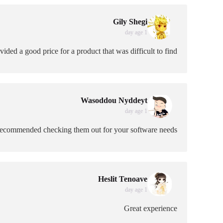
Gily Shegi
1 day age
ided a good price for a product that was difficult to find.
Wasoddou Nyddeyt
1 day age
 recommended checking them out for your software needs.
Heslit Tenoave
1 day age
Great experience