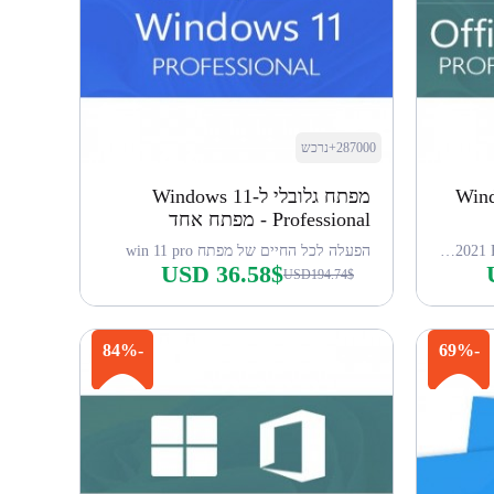
287000+נרכש
Wind
מפתח גלובלי ל-Windows 11
Professional - מפתח אחד
מפתח ל-Win 11 Pro + מפתח ל-Office 2021 Pro
הפעלה לכל החיים של מפתח win 11 pro
USD 36.58$
USD194.74$
קנה עכשיו
-84%
-69%