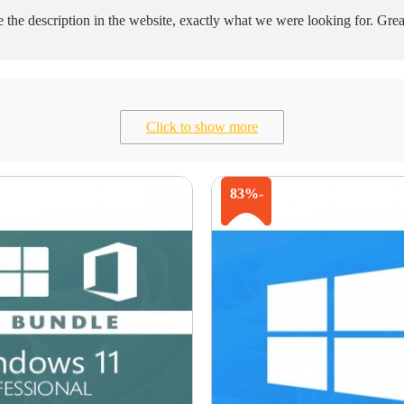
e the description in the website, exactly what we were looking for. Gre
Click to show more
-83%