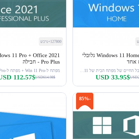
127800+נרכש
מפתח Windows 11 Home גלובלי
ows 11 Pro + Office 2021
 אחד
Pro Plus - חבילה
הפעלה לכל החיים של מפתח הבית של win 11
USD 112.57$
USD 33.95$
USD614.98$
USD2
קנה עכשיו
קנה עכשיו
-85%