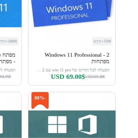
3500+נרכש
24800+נרכש
Windows 11 Professional - 2
מפתחות
- מפתח
הפעלה לכל החיים של win 11 pro עם 2 מפתחות
USD 69.00$
04.99$
USD249.48$
קנה עכשיו
-88%