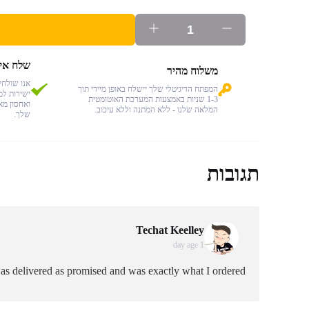
שלח אימ
משלוח מהיר
אנו שולח
המפתח הדיגיטלי שלך יישלח באופן מיידי תוך
ישירות למ
1-3 שניות באמצעות המערכת האוטומטית
ואחסון מא
המלאה שלנו - ללא המתנה וללא עיכוב.
שלך.
תגובות
Techat Keelley
1 day age
s delivered as promised and was exactly what I ordered.