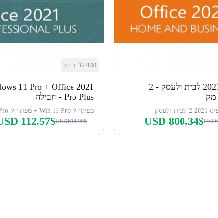
127800+נרכש
אופיס 2021 לבית ולעסק - 2
ows 11 Pro + Office 2021
מק
Pro Plus - חבילה
ית ולעסק
USD 112.57$
USD 800.34$
USD614.98$
USD6
קנה עכשיו
קנה עכשיו