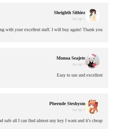
Sheighth Sithiez
1 day age
g with your excellent staff. I will buy again! Thank you!
Monoa Seajete
1 day age
Easy to use and excellent
Pheende Steshysm
1 day age
and safe all I can find almost any key I want and it’s cheap