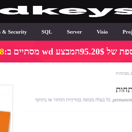
s & Security
SQL
Server
Visio
Proj
המבצע wd מסתיים ב:
57
מפתח אופיס 2021 מקצועי,מוצר זה הוא מפתח רשמי להפעלה permanente, כל בעלה מכוסה במדיניות ההחזר או בתוקף