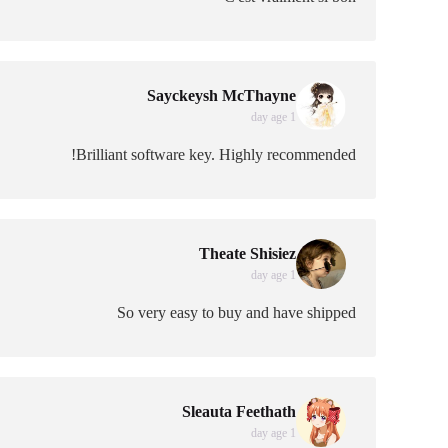
Sayckeysh McThayne
1 day age
Brilliant software key. Highly recommended!
Theate Shisiez
1 day age
So very easy to buy and have shipped
Sleauta Feethath
1 day age