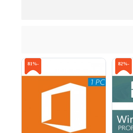
-81%
-82%