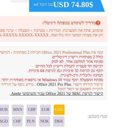
USD 74.80$
עם הקוד wd
מדריך לשימוש במפתח דיגיטלי:
שימוש, פתח את המערכת: הגדרות > מערכת > הפעלה > שינוי מפת
הזן את מפתח המוצר הזה (לדוגמה, XXXXX-XXXXX-XXXXX-XXXXX-XXXXX)
קנה את Office 2021 Professional Plus חבילת 2 מפתחות - רכישה חד פעמית.
כולל 2 מפתחות רישיון דיגיטליים.
מפתח אחד למחשב אחד, לא למק.
רכישה חד פעמית לקבלת רישיון לכל החיים.
תקף גם לגרסת 32 סיביות וגם לגרסת 64 סיביות.
תמיכה גלובלית ורב-לשונית.
מפתח ההפעלה תקף עבור Windows 10 או גרסאות מאוחרות יותר.
קישור הורדה רשמי:
Office 2021 Pro Plus
. מידע נוסף על הורדה 
תיקיית הספאם או דואר הזבל.
קישור לגרסת MAC של Office 2021 עבור משתמשי Apple.
RUB
MXN
GBP
EUR
USD
שנה מטבע:
SGD
CHF
PLN
NOK
DKK