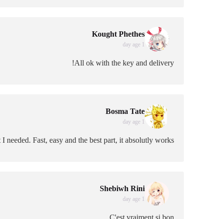
Kought Phethes
1 day age
All ok with the key and delivery!
Bosma Tate
1 day age
I needed. Fast, easy and the best part, it absolutly works!
Shebiwh Rini
1 day age
C'est vraiment si bon