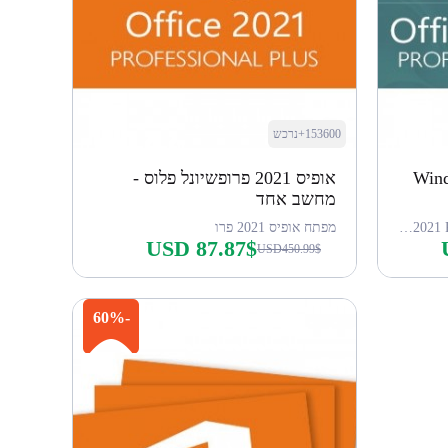
153600+נרכש
Wind
אופיס 2021 פרופשיונל פלוס -
מחשב אחד
מפתח ל-Win 11 Pro + מפתח ל-Office 2021 Pro
מפתח אופיס 2021 פרו
USD 87.87$
USD450.99$
קנה עכשיו
-60%