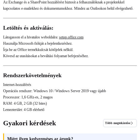
Az Exchange és a SharePoint hozzáférést biztosít a felhasználóknak a projektekkel
kapcsolatos e-mailekhez és dokumentumokhoz. Mindez az Outlookon belül elvégezhető.
Letöltés és aktiválás:
Látogasson el a hivatalos weboldalra:
setup.office.com
Használja Microsoft-fiókját a bejelentkezéshez.
Írja be az Office termékkulcsát kötőjelek nélkül.
Kövesd az utasításokat a beváltási folyamat befejezéséhez.
Rendszerkövetelmények
Internet-hozzáférés
Operációs rendszer: Windows 10 / Windows Server 2019 vagy újabb
Processzor: 1,6 GHz-es, 2 magos
RAM: 4 GB, 2 GB (32 bites)
Lemezterület: 4 GB elérhető
Gyakori kérdések
Több megtekintése
Miért ilyen kedvezméses az árunk?