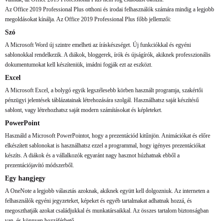
Az Office 2019 Professional Plus otthoni és irodai felhasználók számára mindig a legjobb
megoldásokat kínálja. Az Office 2019 Professional Plus főbb jellemzői:
Szó
A Microsoft Word új szintre emelheti az íráskészséget. Új funkciókkal és egyéni
sablonokkal rendelkezik. A diákok, bloggerek, írók és újságírók, akiknek professzionális
dokumentumokat kell készíteniük, imádni fogják ezt az eszközt.
Excel
A Microsoft Excel, a bolygó egyik legszélesebb körben használt programja, szakértői
pénzügyi jelentések táblázatainak létrehozására szolgál. Használhatsz saját készítésű
sablont, vagy létrehozhatsz saját modern számításokat és képleteket.
PowerPoint
Használd a Microsoft PowerPointot, hogy a prezentációd kitűnjön. Animációkat és előre
elkészített sablonokat is használhatsz ezzel a programmal, hogy igényes prezentációkat
készíts. A diákok és a vállalkozók egyaránt nagy hasznot húzhatnak ebből a
prezentációjavító módszerből.
Egy hangjegy
A OneNote a legjobb választás azoknak, akiknek együtt kell dolgozniuk. Az interneten a
felhasználók egyéni jegyzeteket, képeket és egyéb tartalmakat adhatnak hozzá, és
megoszthatják azokat családjukkal és munkatársaikkal. Az összes tartalom biztonságban
van, és könnyen hozzáférhető.