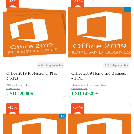
Azonnali vásárlás
Azonnali vásárlás
-83%
-51%
4500+Megvásárolva
810+Megvásárolva
Office 2019 Professional Plus -
Office 2019 Home and Business
3 Keys
- 1 PC
2019 office 3 key
Home and Business Key
USD1291$
USD307.49$
USD 220.00$
USD 149.89$
Azonnali vásárlás
Azonnali vásárlás
-43%
-54%