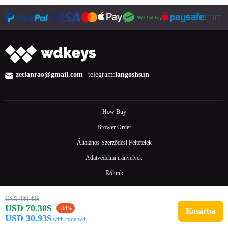
zetianrao@gmail.com
telegram:
langoshsun
How Buy
Brower Order
Általános Szerződési Feltételek
Adatvédelmi irányelvek
Rólunk
Kapcsolat
USD 430.49$
Gyakori kérdések
USD 70.30$
-84%
Kosárba
USD 30.93$
with code wd
© 2025 wdkeys.com Minden jog fenntartva.