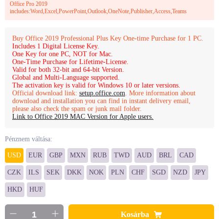
Office Pro 2019
includes:Word,Excel,PowerPoint,Outlook,OneNote,Publisher,Access,Teams
Buy Office 2019 Professional Plus Key One-time Purchase for 1 PC.
Includes 1 Digital License Key.
One Key for one PC, NOT for Mac.
One-Time Purchase for Lifetime-License.
Valid for both 32-bit and 64-bit Version.
Global and Multi-Language supported.
The activation key is valid for Windows 10 or later versions.
Official download link:
setup.office.com
. More information about
download and installation you can find in instant delivery email,
please also check the spam or junk mail folder.
Link to Office 2019 MAC Version for Apple users.
Pénznem váltása:
USD
EUR
GBP
MXN
RUB
TWD
AUD
BRL
CAD
CZK
ILS
SEK
DKK
NOK
PLN
CHF
SGD
NZD
JPY
HKD
HUF
Kosárba