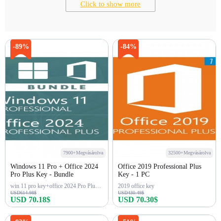
Click to show more
-89%
-84%
7900+Megvásárolva
32500+Megvásárolva
Windows 11 Pro + Office 2024
Office 2019 Professional Plus
Pro Plus Key - Bundle
Key - 1 PC
win 11 pro key+office 2024 Pro Plus Key
2019 office key
USD614.98$
USD430.49$
USD 70.18$
USD 70.30$