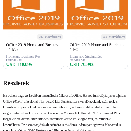
580+Megvásárolva
350+Megvásárolva
Office 2019 Home and Business
Office 2019 Home and Student -
- 1 Mac
1 PC
Home and Business Key
Home and Student Key
USD249.45$
USD153.74$
USD 140.99$
USD 70.99$
Azonnali vásárlás
Azonnali vásárlás
Részletek
Ha otthon vagy az irodában használod a Microsoft Office összes funkcióját, javasoljuk az
Office 2019 Professional Plus verzió kipróbálását. Ez a verzió azoknak szól, akik a
különféle programoknak köszönhetően otthonról, otthoni irodában dolgoznak. Ha
megbízható és hatékony szoftvert keresel, a Microsoft Office 2019 Professional Plus a
megfelelő választás, mert mindent tartalmaz, amire szükséged van, és mindenki
használhatja. Ez a csomag diákok számára is tökéletes, bármilyen igényes feladataid is
vannak, az Office 2019 Professional Plus nem fog csalódást okozni.