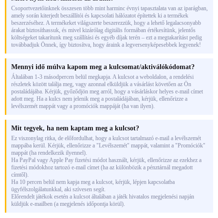
Csoportvezetőinknek összesen több mint harminc évnyi tapasztalata van az iparágban,
amely során kiterjedt beszállítói és kapcsolati hálózatot építettek ki a termékek
beszerzéséhez. A termékeket világszerte beszerezzük, hogy a lehető legalacsonyabb
árakat biztosíthassuk, és mivel kizárólag digitális formában értékesítünk, jelentős
költségeket takarítunk meg szállítási és egyéb díjak terén – ezt a megtakarítást pedig
továbbadjuk Önnek, így biztosítva, hogy áraink a legversenyképesebbek legyenek!
Mennyi idő múlva kapom meg a kulcsomat/aktiválókódomat?
Általában 1-3 másodpercen belül megkapja. A kulcsot a weboldalon, a rendelési
részletek között találja meg, vagy azonnal elküldjük a vásárlást követően az Ön
postaládájába. Kérjük, győződjön meg arról, hogy a vásárláskor helyes e-mail címet
adott meg. Ha a kulcs nem jelenik meg a postaládájában, kérjük, ellenőrizze a
levélszemét mappát vagy a promóciók mappáját (ha van ilyen).
Mit tegyek, ha nem kaptam meg a kulcsot?
Ez viszonylag ritka, de előfordulhat, hogy a kulcsot tartalmazó e-mail a levélszemét
mappába kerül. Kérjük, ellenőrizze a "Levélszemét" mappát, valamint a "Promóciók"
mappát (ha rendelkezik ilyennel).
Ha PayPal vagy Apple Pay fizetési módot használt, kérjük, ellenőrizze az ezekhez a
fizetési módokhoz tartozó e-mail címet (ha az különbözik a pénztárnál megadott
címtől).
Ha 10 percen belül nem kapja meg a kulcsot, kérjük, lépjen kapcsolatba
ügyfélszolgálatunkkal, aki szívesen segít.
Előrendelt játékok esetén a kulcsot általában a játék hivatalos megjelenési napján
küldjük e-mailben (a megjelenés időpontja körül).