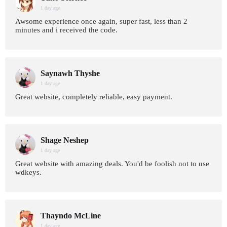
1 day age
Awsome experience once again, super fast, less than 2
minutes and i received the code.
Saynawh Thyshe
1 day age
Great website, completely reliable, easy payment.
Shage Neshep
1 day age
Great website with amazing deals. You'd be foolish not to use
wdkeys.
Thayndo McLine
1 day age