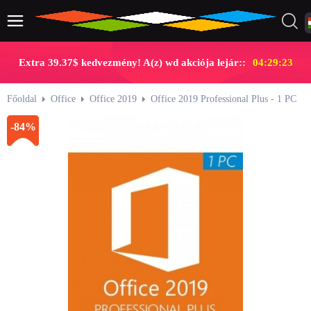
Extra 39.37$ kedvezmény! A(z) wd akciója lejár::
04:29:23
Főoldal
Office
Office 2019
Office 2019 Professional Plus - 1 PC
-84%