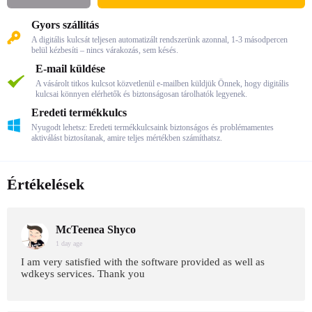
Gyors szállítás
A digitális kulcsát teljesen automatizált rendszerünk azonnal, 1-3 másodpercen
belül kézbesíti – nincs várakozás, sem késés.
E-mail küldése
A vásárolt titkos kulcsot közvetlenül e-mailben küldjük Önnek, hogy digitális
kulcsai könnyen elérhetők és biztonságosan tárolhatók legyenek.
Eredeti termékkulcs
Nyugodt lehetsz: Eredeti termékkulcsaink biztonságos és problémamentes
aktiválást biztosítanak, amire teljes mértékben számíthatsz.
Értékelések
McTeenea Shyco
1 day age
I am very satisfied with the software provided as well as
wdkeys services. Thank you