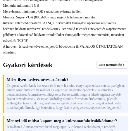
Memória: minimum 1 GB
Merevlemez: minimum 6 GB szabad merevlemez-terület.
Monitor: Super-VGA (800x600) vagy nagyobb felbontású monitor.
Internet: Internet-hozzáférés. Az SQL Server által támogatott operációs rendszerek
beépített hálózati szoftverrel rendelkeznek. Az önálló telepítés elnevezett és alapértelmezett
példányai a következő hálózati protokollokat támogatják: megosztott memória, nevesített
csövek és TCP/IP.
A hardver- és szoftverkövetelményekről bővebben
a HIVATALOS ÚTMUTATÓBAN
olvashat .
Gyakori kérdések
Több megtekintése
Miért ilyen kedvezméses az árunk?
Csoportvezetőinknek összesen több mint harminc évnyi tapasztalata van az iparágban,
amely során kiterjedt beszállítói és kapcsolati hálózatot építettek ki a termékek
beszerzéséhez. A termékeket világszerte beszerezzük, hogy a lehető legalacsonyabb
árakat biztosíthassuk, és mivel kizárólag digitális formában értékesítünk, jelentős
költségeket takarítunk meg szállítási és egyéb díjak terén – ezt a megtakarítást pedig
továbbadjuk Önnek, így biztosítva, hogy áraink a legversenyképesebbek legyenek!
Mennyi idő múlva kapom meg a kulcsomat/aktiválókódomat?
Általában 1-3 másodpercen belül megkapja. A kulcsot a weboldalon, a rendelési