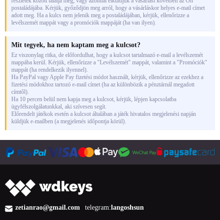
részletek között találja meg, vagy azonnal elküldjük a vásárlást követően az Ön
postaládájába. Kérjük, győződjön meg arról, hogy a vásárláskor helyes e-mail címet
adott meg. Ha a kulcs nem jelenik meg a postaládájában, kérjük, ellenőrizze a
levélszemét mappát vagy a promóciók mappáját (ha van ilyen).
Mit tegyek, ha nem kaptam meg a kulcsot?
Ez viszonylag ritka, de előfordulhat, hogy a kulcsot tartalmazó e-mail a levélszemét
mappába kerül. Kérjük, ellenőrizze a "Levélszemét" mappát, valamint a "Promóciók"
mappát (ha rendelkezik ilyennel).
Ha PayPal vagy Apple Pay fizetési módot használt, kérjük, ellenőrizze az ezekhez a
fizetési módokhoz tartozó e-mail címet (ha az különbözik a pénztárnál megadott
címtől).
Ha 10 percen belül nem kapja meg a kulcsot, kérjük, lépjen kapcsolatba
ügyfélszolgálatunkkal, aki szívesen segít.
Előrendelt játékok esetén a kulcsot általában a játék hivatalos megjelenési napján
küldjük e-mailben (a megjelenés időpontja körül).
zetianrao@gmail.com
telegram:
langoshsun