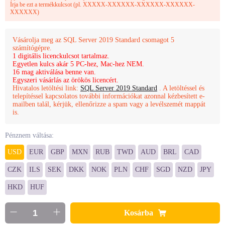
Írja be ezt a termékkulcsot (pl. XXXXX-XXXXXX-XXXXXX-XXXXXX-
XXXXXX)
Vásárolja meg az SQL Server 2019 Standard csomagot 5
számítógépre.
1 digitális licenckulcsot tartalmaz.
Egyetlen kulcs akár 5 PC-hez, Mac-hez NEM.
16 mag aktiválása benne van.
Egyszeri vásárlás az örökös licencért.
Hivatalos letöltési link:
SQL Server 2019 Standard
. A letöltéssel és
telepítéssel kapcsolatos további információkat azonnal kézbesített e-
mailben talál, kérjük, ellenőrizze a spam vagy a levélszemét mappát
is.
Pénznem váltása:
USD
EUR
GBP
MXN
RUB
TWD
AUD
BRL
CAD
CZK
ILS
SEK
DKK
NOK
PLN
CHF
SGD
NZD
JPY
HKD
HUF
Kosárba