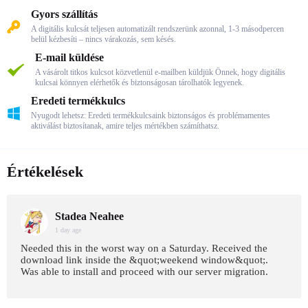
Gyors szállítás
A digitális kulcsát teljesen automatizált rendszerünk azonnal, 1-3 másodpercen
belül kézbesíti – nincs várakozás, sem késés.
E-mail küldése
A vásárolt titkos kulcsot közvetlenül e-mailben küldjük Önnek, hogy digitális
kulcsai könnyen elérhetők és biztonságosan tárolhatók legyenek.
Eredeti termékkulcs
Nyugodt lehetsz: Eredeti termékkulcsaink biztonságos és problémamentes
aktiválást biztosítanak, amire teljes mértékben számíthatsz.
Értékelések
Stadea Neahee
1 day age
Needed this in the worst way on a Saturday. Received the
download link inside the &quot;weekend window&quot;.
Was able to install and proceed with our server migration.