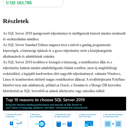
USD 103.78$
Azonnali vásárlás
Részletek
Az SQL Server 2019 iparágvezető teljesítményt és intelligenciát biztosít minden strukturált
és strukturálatlan adatához.
Az SQL Server Standard Edition magasra teszi a mércét a gazdag programozási
képességek, a biztonsági újítások és a gyors teljesítmény terén a középkategóriás
alkalmazások és adattárházak számára.
Az SQL Server 2019 továbbra is feszegeti a biztonság, a rendelkezésre állás és a
teljesítmény határait minden adatfeldolgozási feladat esetében, most új megfelelőségi
eszközökkel, a legújabb hardvereken elért nagyobb teljesítménnyel, valamint Windows,
Linux és konténereken elérhető magas rendelkezésre állással. A továbbfejlesztett PolyBase
lehetővé teszi más adatbázisok, például az Oracle, a Teradata és a Mongo DB közvetlen
lekérdezését az SQL Serverből az adatok áthelyezése vagy másolása nélkül.