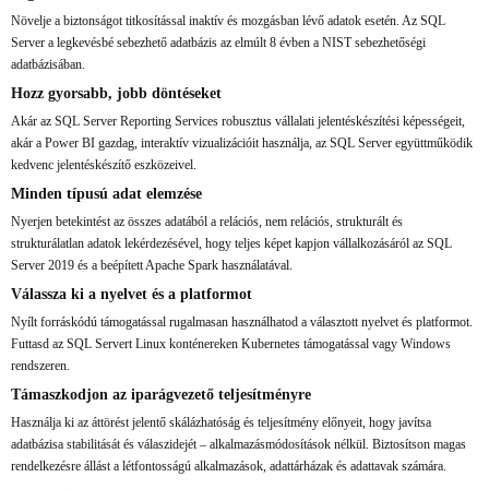
Növelje a biztonságot titkosítással inaktív és mozgásban lévő adatok esetén. Az SQL
Server a legkevésbé sebezhető adatbázis az elmúlt 8 évben a NIST sebezhetőségi
adatbázisában.
Hozz gyorsabb, jobb döntéseket
Akár az SQL Server Reporting Services robusztus vállalati jelentéskészítési képességeit,
akár a Power BI gazdag, interaktív vizualizációit használja, az SQL Server együttműködik
kedvenc jelentéskészítő eszközeivel.
Minden típusú adat elemzése
Nyerjen betekintést az összes adatából a relációs, nem relációs, strukturált és
strukturálatlan adatok lekérdezésével, hogy teljes képet kapjon vállalkozásáról az SQL
Server 2019 és a beépített Apache Spark használatával.
Válassza ki a nyelvet és a platformot
Nyílt forráskódú támogatással rugalmasan használhatod a választott nyelvet és platformot.
Futtasd az SQL Servert Linux konténereken Kubernetes támogatással vagy Windows
rendszeren.
Támaszkodjon az iparágvezető teljesítményre
Használja ki az áttörést jelentő skálázhatóság és teljesítmény előnyeit, hogy javítsa
adatbázisa stabilitását és válaszidejét – alkalmazásmódosítások nélkül. Biztosítson magas
rendelkezésre állást a létfontosságú alkalmazások, adattárházak és adattavak számára.