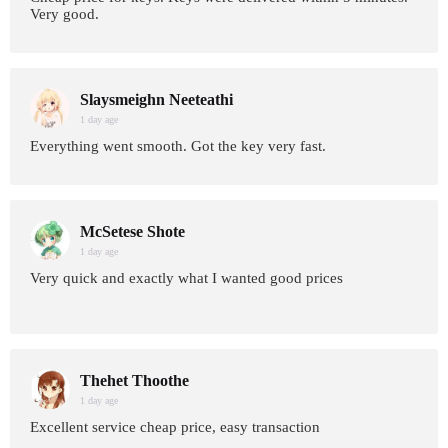
Very good.
Slaysmeighn Neeteathi
1 day age
Everything went smooth. Got the key very fast.
McSetese Shote
1 day age
Very quick and exactly what I wanted good prices
Thehet Thoothe
1 day age
Excellent service cheap price, easy transaction