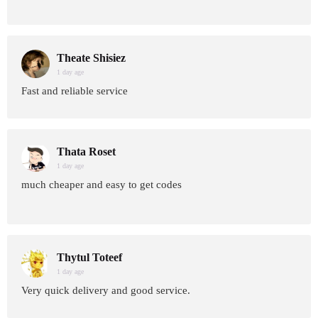
Theate Shisiez
1 day age
Fast and reliable service
Thata Roset
1 day age
much cheaper and easy to get codes
Thytul Toteef
1 day age
Very quick delivery and good service.