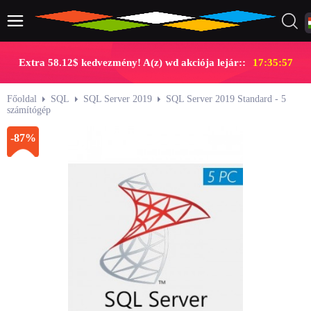
Extra 58.12$ kedvezmény! A(z) wd akciója lejár::
17:35:57
Főoldal
SQL
SQL Server 2019
SQL Server 2019 Standard - 5
számítógép
-87%