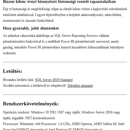
Bízzon kilenc évnyi bizonyított biztonsági vezetői tapasztalatban
Érje el biztonsági és megfelelőségi céljait az elmúlt kilenc évben a legkevésbé sebezhetőnek
minősített adatbázissal. Legyen lépéselőnyben a beépített adatosztályozási, adatvédelmi,
monitorozási és riasztási funkciókkal.
Hozz gyorsabb, jobb döntéseket
Az adatokat válaszokká alakíthatja az SQL Server Reporting Services vállalati
jelentéskészítési funkcióival és a mellékelt Power BI jelentéskészítő szerverrel, amely
gazdag, interaktív Power BI jelentésekhez biztosít hozzáférést felhasználóinak bármilyen
eszközön.
Letöltés:
Hivatalos letöltési link:
SQL Server 2019 Standard
További információ a letöltésről és telepítésről:
Telepítési útmutató
.
Rendszerkövetelmények:
Operációs rendszer: Windows 10 TH1 1507 vagy újabb, Windows Server 2016 vagy
újabb, legalább .NET keretrendszerrel.
Processzor: Minimum: x64 Processzor: 1,4 GHz, AMD Opteron, AMD Athlon 64, Intel
Xeon Intel EM64T támogatással, Intel Pentium IV EM64T támogatással