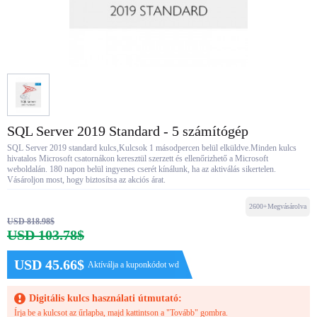
SQL Server 2019 Standard - 5 számítógép
SQL Server 2019 standard kulcs,Kulcsok 1 másodpercen belül elküldve.Minden kulcs
hivatalos Microsoft csatornákon keresztül szerzett és ellenőrizhető a Microsoft
weboldalán. 180 napon belül ingyenes cserét kínálunk, ha az aktiválás sikertelen.
Vásároljon most, hogy biztosítsa az akciós árat.
2600+Megvásárolva
USD 818.98$
USD 103.78$
USD 45.66$
Aktíválja a kuponkódot wd
Digitális kulcs használati útmutató:
Írja be a kulcsot az űrlapba, majd kattintson a "Tovább" gombra.