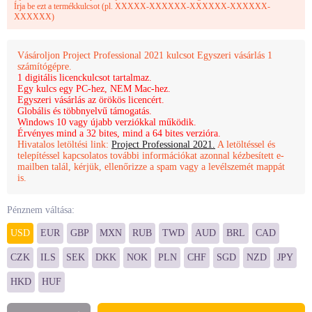
Írja be ezt a termékkulcsot (pl. XXXXX-XXXXXX-XXXXXX-XXXXXX-
XXXXXX)
Vásároljon Project Professional 2021 kulcsot Egyszeri vásárlás 1
számítógépre.
1 digitális licenckulcsot tartalmaz.
Egy kulcs egy PC-hez, NEM Mac-hez.
Egyszeri vásárlás az örökös licencért.
Globális és többnyelvű támogatás.
Windows 10 vagy újabb verziókkal működik.
Érvényes mind a 32 bites, mind a 64 bites verzióra.
Hivatalos letöltési link:
Project Professional 2021.
A letöltéssel és
telepítéssel kapcsolatos további információkat azonnal kézbesített e-
mailben talál, kérjük, ellenőrizze a spam vagy a levélszemét mappát
is.
Pénznem váltása:
USD
EUR
GBP
MXN
RUB
TWD
AUD
BRL
CAD
CZK
ILS
SEK
DKK
NOK
PLN
CHF
SGD
NZD
JPY
HKD
HUF