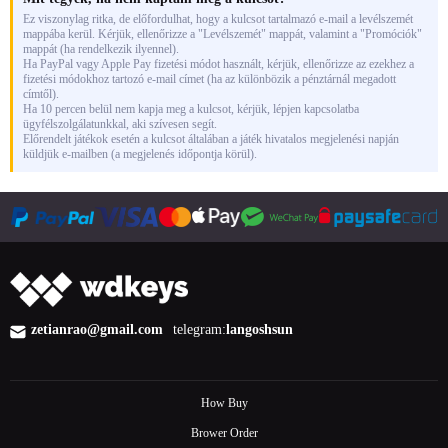
Ez viszonylag ritka, de előfordulhat, hogy a kulcsot tartalmazó e-mail a levélszemét
mappába kerül. Kérjük, ellenőrizze a "Levélszemét" mappát, valamint a "Promóciók"
mappát (ha rendelkezik ilyennel).
Ha PayPal vagy Apple Pay fizetési módot használt, kérjük, ellenőrizze az ezekhez a
fizetési módokhoz tartozó e-mail címet (ha az különbözik a pénztárnál megadott
címtől).
Ha 10 percen belül nem kapja meg a kulcsot, kérjük, lépjen kapcsolatba
ügyfélszolgálatunkkal, aki szívesen segít.
Előrendelt játékok esetén a kulcsot általában a játék hivatalos megjelenési napján
küldjük e-mailben (a megjelenés időpontja körül).
zetianrao@gmail.com
telegram:
langoshsun
How Buy
Brower Order