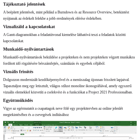
Tájékoztató jelentések
A beépített jelentések, mint például a Burndown és az Resource Overview, betekintést
nyújtanak az érdekelt felekbe a jobb eredmények elérése érdekében.
Vizualizáld a kapcsolatokat
A Gantt-diagramokban a feladatútvonal kiemelése láthatóvá teszi a feladatok közötti
kapcsolatokat.
Munkaidő-nyilvántartások
Munkaidő-nyilvántartások beküldése a projekteken és nem projekteken végzett munkákra
fordított idő rögzítésére bérszámfejtés, számlázás és egyebek céljából.
Vizuális frissítés
Dolgozzon modernizált kezdőképernyővel és a menüszalag újonnan frissített lapjaival.
Tapasztaljon meg egy letisztult, világos stílust monoline ikonográfiával, amely egyszerű
vizuális elemekkel közvetíti a cselekvést és a funkciókat a Project 2021 Professionalban.
Együttműködés
Vigye az egérmutatót a csapattagok neve fölé egy projekttervben az online jelenlét
megtekintéséhez és a csevegések indításához