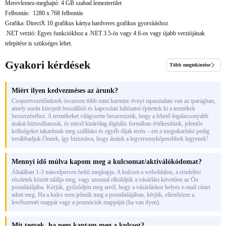
Merevlemez-meghajtó: 4 GB szabad lemezterület
Felbontás:
1280 x 768
felbontás
Grafika: DirectX 10 grafikus kártya hardveres grafikus gyorsításhoz
.NET verzió: Egyes funkciókhoz a .NET 3.5-ös vagy 4.6-os vagy újabb verziójának
telepítése is szükséges lehet.
Gyakori kérdések
Több megtekintése
Miért ilyen kedvezméses az árunk?
Csoportvezetőinknek összesen több mint harminc évnyi tapasztalata van az iparágban,
amely során kiterjedt beszállítói és kapcsolati hálózatot építettek ki a termékek
beszerzéséhez. A termékeket világszerte beszerezzük, hogy a lehető legalacsonyabb
árakat biztosíthassuk, és mivel kizárólag digitális formában értékesítünk, jelentős
költségeket takarítunk meg szállítási és egyéb díjak terén – ezt a megtakarítást pedig
továbbadjuk Önnek, így biztosítva, hogy áraink a legversenyképesebbek legyenek!
Mennyi idő múlva kapom meg a kulcsomat/aktiválókódomat?
Általában 1-3 másodpercen belül megkapja. A kulcsot a weboldalon, a rendelési
részletek között találja meg, vagy azonnal elküldjük a vásárlást követően az Ön
postaládájába. Kérjük, győződjön meg arról, hogy a vásárláskor helyes e-mail címet
adott meg. Ha a kulcs nem jelenik meg a postaládájában, kérjük, ellenőrizze a
levélszemét mappát vagy a promóciók mappáját (ha van ilyen).
Mit tegyek, ha nem kaptam meg a kulcsot?