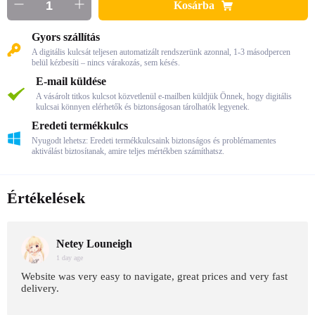
Kosárba
Gyors szállítás
A digitális kulcsát teljesen automatizált rendszerünk azonnal, 1-3 másodpercen
belül kézbesíti – nincs várakozás, sem késés.
E-mail küldése
A vásárolt titkos kulcsot közvetlenül e-mailben küldjük Önnek, hogy digitális
kulcsai könnyen elérhetők és biztonságosan tárolhatók legyenek.
Eredeti termékkulcs
Nyugodt lehetsz: Eredeti termékkulcsaink biztonságos és problémamentes
aktiválást biztosítanak, amire teljes mértékben számíthatsz.
Értékelések
Netey Louneigh
1 day age
Website was very easy to navigate, great prices and very fast
delivery.