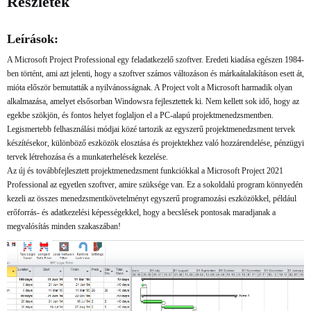
Részletek
Leírások:
A Microsoft Project Professional egy feladatkezelő szoftver. Eredeti kiadása egészen 1984-
ben történt, ami azt jelenti, hogy a szoftver számos változáson és márkaátalakításon esett át,
mióta először bemutatták a nyilvánosságnak. A Project volt a Microsoft harmadik olyan
alkalmazása, amelyet elsősorban Windowsra fejlesztettek ki. Nem kellett sok idő, hogy az
egekbe szökjön, és fontos helyet foglaljon el a PC-alapú projektmenedzsmentben.
Legismertebb felhasználási módjai közé tartozik az egyszerű projektmenedzsment tervek
készítésekor, különböző eszközök elosztása és projektekhez való hozzárendelése, pénzügyi
tervek létrehozása és a munkaterhelések kezelése.
Az új és továbbfejlesztett projektmenedzsment funkciókkal a Microsoft Project 2021
Professional az egyetlen szoftver, amire szüksége van. Ez a sokoldalú program könnyedén
kezeli az összes menedzsmentkövetelményt egyszerű programozási eszközökkel, például
erőforrás- és adatkezelési képességekkel, hogy a becslések pontosak maradjanak a
megvalósítás minden szakaszában!