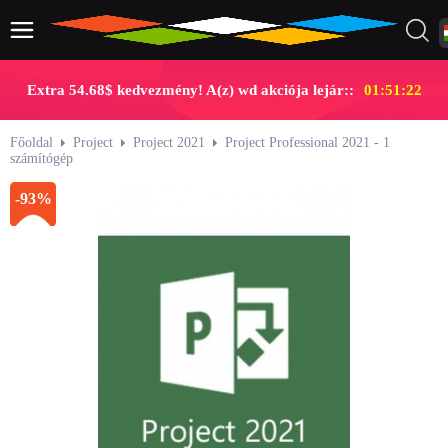
Extra 54.68$ kedvezmény! A(z) wd akciója lejár::
01:51:22
Főoldal
Project
Project 2021
Project Professional 2021 - 1
számítógép
-93%