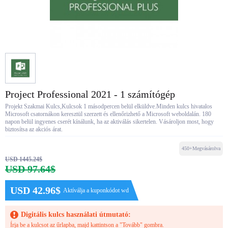
Project Professional 2021 - 1 számítógép
Projekt Szakmai Kulcs,Kulcsok 1 másodpercen belül elküldve.Minden kulcs hivatalos
Microsoft csatornákon keresztül szerzett és ellenőrizhető a Microsoft weboldalán. 180
napon belül ingyenes cserét kínálunk, ha az aktiválás sikertelen. Vásároljon most, hogy
biztosítsa az akciós árat.
450+Megvásárolva
USD 1445.24$
USD 97.64$
USD 42.96$
Aktíválja a kuponkódot wd
Digitális kulcs használati útmutató:
Írja be a kulcsot az űrlapba, majd kattintson a "Tovább" gombra.