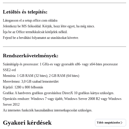
Letöltés és telepítés:
Látogasson el
a setup.office.com oldalra
Jelentkezz be MS fiókoddal. Kérjük, hozz létre egyet, ha még nincs.
Írja be az Office termékkulcsát kötőjelek nélkül.
Fejezd be a beváltási folyamatot az utasításokat követve.
Rendszerkövetelmények:
Számítógép és processzor: 1 GHz-es vagy gyorsabb x86- vagy x64-bites processzor
SSE2-vel
Memória: 1 GB RAM (32 bites); 2 GB RAM (64 bites)
Merevlemez: 3,0 GB szabad lemezterület
Kijelző: 1280 x 800 felbontás
Grafika: A hardveres grafikus gyorsításhoz DirectX 10 grafikus kártya szükséges.
Operációs rendszer: Windows 7 vagy újabb, Windows Server 2008 R2 vagy Windows
Server 2012
Az internetes funkciók használatához internetkapcsolat szükséges.
Gyakori kérdések
Több megtekintése