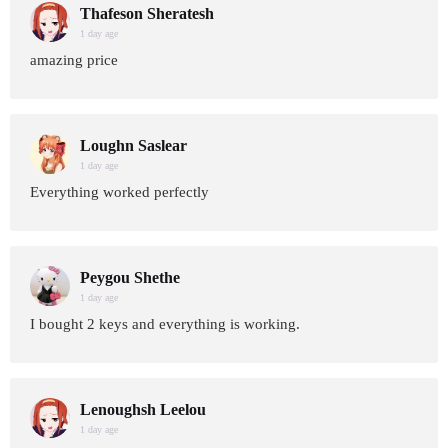
Thafeson Sheratesh
1 day age
amazing price
Loughn Saslear
1 day age
Everything worked perfectly
Peygou Shethe
1 day age
I bought 2 keys and everything is working.
Lenoughsh Leelou
1 day age