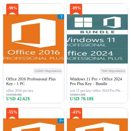
-90%
-89%
135800+Megvásárolva
7900+Megvásárolva
Office 2016 Professional Plus
Windows 11 Pro + Office 2024
Key - 1 PC
Pro Plus Key - Bundle
office 2016 pro key
win 11 pro key+office 2024 Pro Plus Key
USD408.98$
USD614.98$
USD 42.62$
USD 70.18$
Azonnali vásárlás
Azonnali vásárlás
-55%
-43%