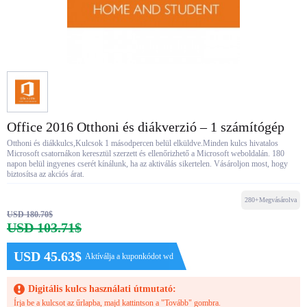
Office 2016 Otthoni és diákverzió – 1 számítógép
Otthoni és diákkulcs,Kulcsok 1 másodpercen belül elküldve.Minden kulcs hivatalos
Microsoft csatornákon keresztül szerzett és ellenőrizhető a Microsoft weboldalán. 180
napon belül ingyenes cserét kínálunk, ha az aktiválás sikertelen. Vásároljon most, hogy
biztosítsa az akciós árat.
280+Megvásárolva
USD 180.70$
USD 103.71$
USD 45.63$
Aktíválja a kuponkódot wd
Digitális kulcs használati útmutató:
Írja be a kulcsot az űrlapba, majd kattintson a "Tovább" gombra.