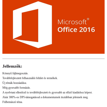
Jellemzők:
Könnyű fájlmegosztás.
Továbbfejlesztett felhasználói felület és termékek.
Új témák hozzáadása.
Még gyorsabb formázás.
A nyelvtani ellenőrző is továbbfejlesztett és gyorsabb az előző kiadáshoz képest.
Akár 300%-os DPI-támogatással a dokumentumok tisztábban jelennek meg.
Fülbemászó téma.