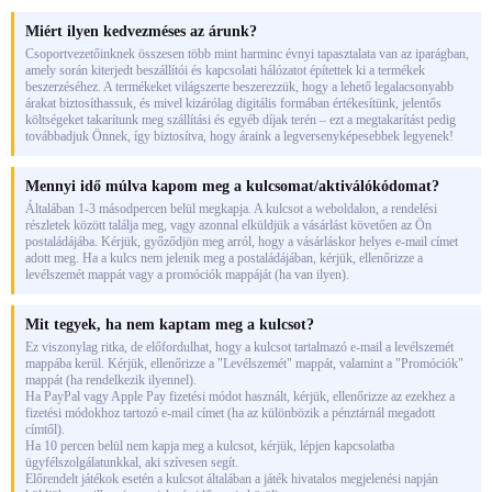
Miért ilyen kedvezméses az árunk?
Csoportvezetőinknek összesen több mint harminc évnyi tapasztalata van az iparágban,
amely során kiterjedt beszállítói és kapcsolati hálózatot építettek ki a termékek
beszerzéséhez. A termékeket világszerte beszerezzük, hogy a lehető legalacsonyabb
árakat biztosíthassuk, és mivel kizárólag digitális formában értékesítünk, jelentős
költségeket takarítunk meg szállítási és egyéb díjak terén – ezt a megtakarítást pedig
továbbadjuk Önnek, így biztosítva, hogy áraink a legversenyképesebbek legyenek!
Mennyi idő múlva kapom meg a kulcsomat/aktiválókódomat?
Általában 1-3 másodpercen belül megkapja. A kulcsot a weboldalon, a rendelési
részletek között találja meg, vagy azonnal elküldjük a vásárlást követően az Ön
postaládájába. Kérjük, győződjön meg arról, hogy a vásárláskor helyes e-mail címet
adott meg. Ha a kulcs nem jelenik meg a postaládájában, kérjük, ellenőrizze a
levélszemét mappát vagy a promóciók mappáját (ha van ilyen).
Mit tegyek, ha nem kaptam meg a kulcsot?
Ez viszonylag ritka, de előfordulhat, hogy a kulcsot tartalmazó e-mail a levélszemét
mappába kerül. Kérjük, ellenőrizze a "Levélszemét" mappát, valamint a "Promóciók"
mappát (ha rendelkezik ilyennel).
Ha PayPal vagy Apple Pay fizetési módot használt, kérjük, ellenőrizze az ezekhez a
fizetési módokhoz tartozó e-mail címet (ha az különbözik a pénztárnál megadott
címtől).
Ha 10 percen belül nem kapja meg a kulcsot, kérjük, lépjen kapcsolatba
ügyfélszolgálatunkkal, aki szívesen segít.
Előrendelt játékok esetén a kulcsot általában a játék hivatalos megjelenési napján