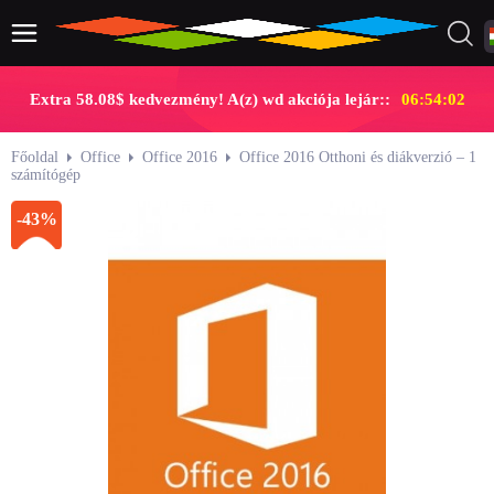
Extra 58.08$ kedvezmény! A(z) wd akciója lejár::
06:54:02
Főoldal
Office
Office 2016
Office 2016 Otthoni és diákverzió – 1
számítógép
-43%