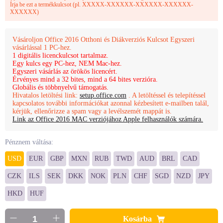
Írja be ezt a termékkulcsot (pl. XXXXX-XXXXXX-XXXXXX-XXXXXX-
XXXXXX)
Vásároljon Office 2016 Otthoni és Diákverziós Kulcsot Egyszeri
vásárlással 1 PC-hez.
1 digitális licenckulcsot tartalmaz.
Egy kulcs egy PC-hez, NEM Mac-hez.
Egyszeri vásárlás az örökös licencért.
Érvényes mind a 32 bites, mind a 64 bites verzióra.
Globális és többnyelvű támogatás.
Hivatalos letöltési link:
setup.office.com
. A letöltéssel és telepítéssel
kapcsolatos további információkat azonnal kézbesített e-mailben talál,
kérjük, ellenőrizze a spam vagy a levélszemét mappát is.
Link az Office 2016 MAC verziójához Apple felhasználók számára.
Pénznem váltása:
USD
EUR
GBP
MXN
RUB
TWD
AUD
BRL
CAD
CZK
ILS
SEK
DKK
NOK
PLN
CHF
SGD
NZD
JPY
HKD
HUF
Kosárba