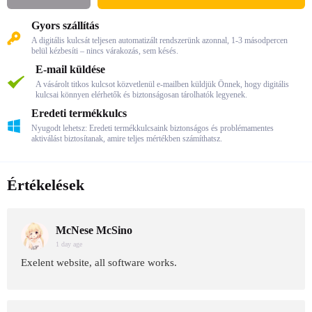
Gyors szállítás
A digitális kulcsát teljesen automatizált rendszerünk azonnal, 1-3 másodpercen
belül kézbesíti – nincs várakozás, sem késés.
E-mail küldése
A vásárolt titkos kulcsot közvetlenül e-mailben küldjük Önnek, hogy digitális
kulcsai könnyen elérhetők és biztonságosan tárolhatók legyenek.
Eredeti termékkulcs
Nyugodt lehetsz: Eredeti termékkulcsaink biztonságos és problémamentes
aktiválást biztosítanak, amire teljes mértékben számíthatsz.
Értékelések
McNese McSino
1 day age
Exelent website, all software works.