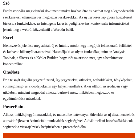
Szó
Professzionális megjelenésű dokumentumokat hozhat létre és oszthat meg a legmodernebb
szerkesztési, ellenőrzési és megosztási eszközökkel. Az új Tervezés lap gyors hozzáférést
biztosít a funkciókhoz, az Intelligens keresés pedig releváns kontextuális információkat
jelenít meg a webről közvetlenül a Wordön belül.
Excel
Elemezze és jelenítse meg adatait új és intuitív módon egy megújult felhasználói felülettel
és kedvenc billentyűparancsaival. Használja ki az olyan funkciókat, mint az Analysis
Toolpak, a Slicers és a Képlet Builder, hogy időt takarítson meg, így a betekintésre
koncentrálhat.
OneNote
Ez a te saját digitális jegyzetfüzeted, így jegyzeteket, ötleteket, weboldalakat, fényképeket,
sőt még hang- és videófájlokat is egy helyen tárolhatsz. Akár otthon, az irodában vagy
útközben, mindent magaddal vihetsz, bárhová mész, miközben megosztod és
együttműködsz másokkal.
PowerPoint
Alkoss, működj együtt másokkal, és mutasd be hatékonyan ötleteidet az új diaátmenetek és
a továbbfejlesztett Animációk munkaablak segítségével. A diák melletti hozzászólásláncok
segítenek a visszajelzések beépítésében a prezentációidba.