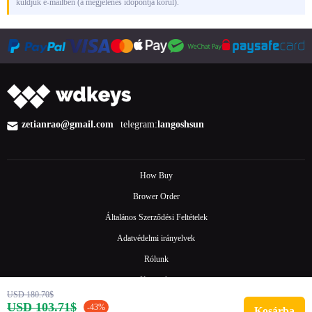
küldjük e-mailben (a megjelenés időpontja körül).
zetianrao@gmail.com
telegram:
langoshsun
How Buy
Brower Order
Általános Szerződési Feltételek
Adatvédelmi irányelvek
Rólunk
Kapcsolat
USD 180.70$
Gyakori kérdések
USD 103.71$
-43%
Kosárba