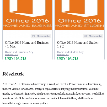
340+Megvásárolva
280+Megvásárolva
Office 2016 Home and Business
Office 2016 Home and Student -
- 1 Mac
1 PC
Home and Business Key
Home and Student Key
USD229.48$
USD180.7$
USD 103.71$
USD 103.71$
Azonnali vásárlás
Azonnali vásárlás
Részletek
Az Office 2016 otthoni és diákverziója a Word, az Excel, a PowerPoint és a OneNote új,
modern verzióit tartalmazza, amelyek célja a termelékenység maximalizálása, valamint
gazdag szerkesztési funkciók, pixelpontos elrendezésekhez szükséges tervezési vezérlők és
intuitív eszközök biztosítása az adatok maximális kihasználásához, ideális otthoni
használatra vagy iskolai tanulmányokhoz.