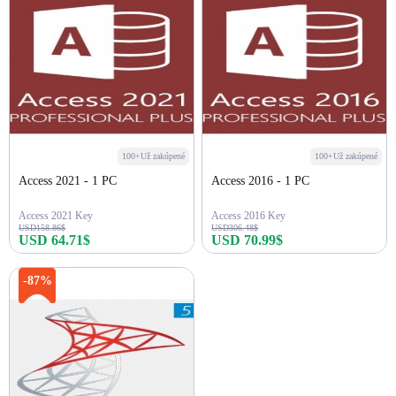
100+Už zakúpené
100+Už zakúpené
Access 2021 - 1 PC
Access 2016 - 1 PC
Access 2021 Key
Access 2016 Key
USD158.86$
USD306.48$
USD 64.71$
USD 70.99$
Kúpiť teraz
Kúpiť teraz
-87%