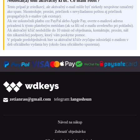
Nedostal(a) som aktivačný kľúč. Čo mám robiť?
Tento prípad je zriedkavý, ale aktivačný e-mail môže byť niekedy nesprávne označený
ako spam. Skontrolujte, prosím, priečinok s nevyžiadanou poštou aj priečinok
propagačných e-mailov (ak existuje).
Ak ste uskutočnili platbu cez PayPal alebo Apple Pay, overte e-mailovú adresu
priradenú k týmto platobným metódam (ak sa líši od e-mailu uvedeného pri pokladni).
Ak aktivačný kľúč neobdržíte do 10 minút od objednania, kontaktujte, prosím, náš
tím zákazníckej podpory, ktorý vám poskytne pomoc.
V prípade predobjednávok hier sa aktivačné kľúče zvyčajne odosielajú e-mailom v
deň oficiálneho vydania hry (okolo času oficiálneho spustenia).
zetianrao@gmail.com
telegram:
langoshsun
Návod na nákup
Zobraziť objednávku