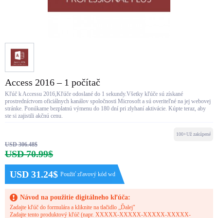
Access 2016 – 1 počítač
Kľúč k Accessu 2016,Kľúče odoslané do 1 sekundy.Všetky kľúče sú získané
prostredníctvom oficiálnych kanálov spoločnosti Microsoft a sú overiteľné na jej webovej
stránke. Ponúkame bezplatnú výmenu do 180 dní pri zlyhaní aktivácie. Kúpte teraz, aby
ste si zajistili akčnú cenu.
100+Už zakúpené
USD 306.48$
USD 70.99$
USD 31.24$
Použiť zľavový kód wd
Návod na použitie digitálneho kľúča:
Zadajte kľúč do formulára a kliknite na tlačidlo „Ďalej"
Zadajte tento produktový kľúč (napr. XXXXX-XXXXX-XXXXX-XXXXX-