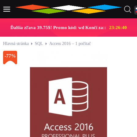
Ďalšia zľava 39.75$! Promo kód: wd Končí za::
23:26:40
Hlavná stránka
SQL
Access 2016 – 1 počítač
-77%