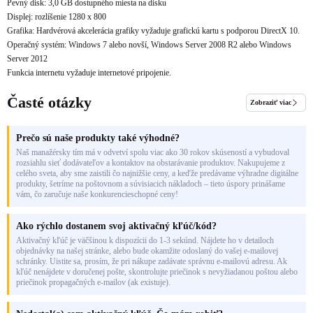
Pevný disk: 3,0 GB dostupného miesta na disku
Displej: rozlíšenie 1280 x 800
Grafika: Hardvérová akcelerácia grafiky vyžaduje grafickú kartu s podporou DirectX 10.
Operačný systém: Windows 7 alebo novší, Windows Server 2008 R2 alebo Windows
Server 2012
Funkcia internetu vyžaduje internetové pripojenie.
Časté otázky
Zobraziť viac
Prečo sú naše produkty také výhodné?
Naš manažérsky tím má v odvetví spolu viac ako 30 rokov skúseností a vybudoval
rozsiahlu sieť dodávateľov a kontaktov na obstarávanie produktov. Nakupujeme z
celého sveta, aby sme zaistili čo najnižšie ceny, a keďže predávame výhradne digitálne
produkty, šetríme na poštovnom a súvisiacich nákladoch – tieto úspory prinášame
vám, čo zaručuje naše konkurencieschopné ceny!
Ako rýchlo dostanem svoj aktivačný kľúč/kód?
Aktivačný kľúč je väčšinou k dispozícii do 1-3 sekúnd. Nájdete ho v detailoch
objednávky na našej stránke, alebo bude okamžite odoslaný do vašej e-mailovej
schránky. Uistite sa, prosím, že pri nákupe zadávate správnu e-mailovú adresu. Ak
kľúč nenájdete v doručenej pošte, skontrolujte priečinok s nevyžiadanou poštou alebo
priečinok propagačných e-mailov (ak existuje).