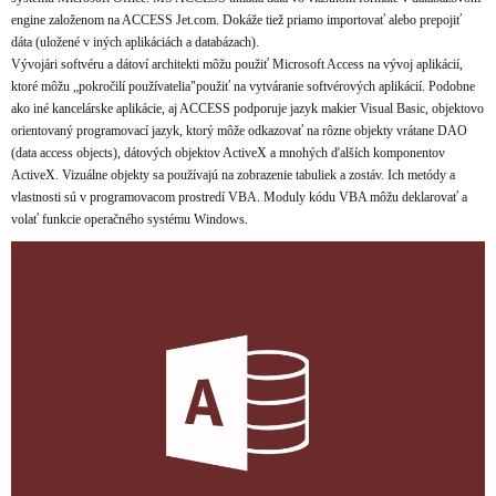
engine založenom na ACCESS Jet.com. Dokáže tiež priamo importovať alebo prepojiť
dáta (uložené v iných aplikáciách a databázach).
Vývojári softvéru a dátoví architekti môžu použiť Microsoft Access na vývoj aplikácií,
ktoré môžu „pokročilí používatelia"použiť na vytváranie softvérových aplikácií. Podobne
ako iné kancelárske aplikácie, aj ACCESS podporuje jazyk makier Visual Basic, objektovo
orientovaný programovací jazyk, ktorý môže odkazovať na rôzne objekty vrátane DAO
(data access objects), dátových objektov ActiveX a mnohých ďalších komponentov
ActiveX. Vizuálne objekty sa používajú na zobrazenie tabuliek a zostáv. Ich metódy a
vlastnosti sú v programovacom prostredí VBA. Moduly kódu VBA môžu deklarovať a
volať funkcie operačného systému Windows.