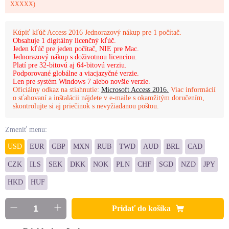
XXXXX)
Kúpiť kľúč Access 2016 Jednorazový nákup pre 1 počítač.
Obsahuje 1 digitálny licenčný kľúč.
Jeden kľúč pre jeden počítač, NIE pre Mac.
Jednorazový nákup s doživotnou licenciou.
Platí pre 32-bitovú aj 64-bitovú verziu.
Podporované globálne a viacjazyčné verzie.
Len pre systém Windows 7 alebo novšie verzie.
Oficiálny odkaz na stiahnutie:
Microsoft Access 2016.
Viac informácií
o sťahovaní a inštalácii nájdete v e-maile s okamžitým doručením,
skontrolujte si aj priečinok s nevyžiadanou poštou.
Zmeniť menu:
USD
EUR
GBP
MXN
RUB
TWD
AUD
BRL
CAD
CZK
ILS
SEK
DKK
NOK
PLN
CHF
SGD
NZD
JPY
HKD
HUF
Pridať do košíka