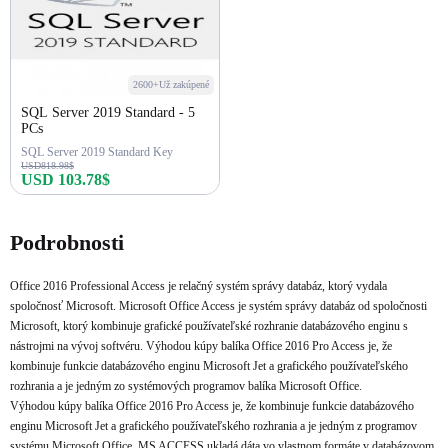
2600+Už zakúpené
SQL Server 2019 Standard - 5
PCs
SQL Server 2019 Standard Key
USD818.98$
USD 103.78$
Kúpiť teraz
Podrobnosti
Office 2016 Professional Access je relačný systém správy databáz, ktorý vydala
spoločnosť Microsoft. Microsoft Office Access je systém správy databáz od spoločnosti
Microsoft, ktorý kombinuje grafické používateľské rozhranie databázového enginu s
nástrojmi na vývoj softvéru. Výhodou kúpy balíka Office 2016 Pro Access je, že
kombinuje funkcie databázového enginu Microsoft Jet a grafického používateľského
rozhrania a je jedným zo systémových programov balíka Microsoft Office.
Výhodou kúpy balíka Office 2016 Pro Access je, že kombinuje funkcie databázového
enginu Microsoft Jet a grafického používateľského rozhrania a je jedným z programov
systému Microsoft Office. MS ACCESS ukladá dáta vo vlastnom formáte v databázovom