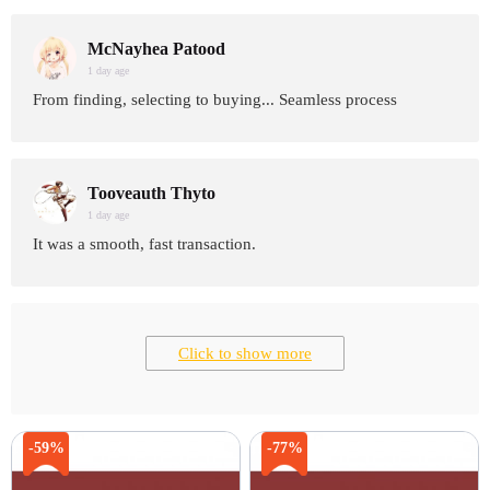
McNayhea Patood
1 day age
From finding, selecting to buying... Seamless process
Tooveauth Thyto
1 day age
It was a smooth, fast transaction.
Click to show more
-59%
-77%