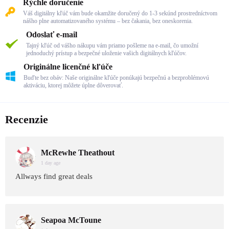
Rýchle doručenie
Váš digitálny kľúč vám bude okamžite doručený do 1-3 sekúnd prostredníctvom
nášho plne automatizovaného systému – bez čakania, bez oneskorenia.
Odoslať e-mail
Tajný kľúč od vášho nákupu vám priamo pošleme na e-mail, čo umožní
jednoduchý prístup a bezpečné uloženie vašich digitálnych kľúčov.
Originálne licenčné kľúče
Buďte bez obáv: Naše originálne kľúče ponúkajú bezpečnú a bezproblémovú
aktiváciu, ktorej môžete úplne dôverovať.
Recenzie
McRewhe Theathout
1 day age
Allways find great deals
Seapoa McToune