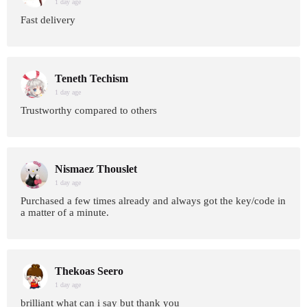
1 day age
Fast delivery
Teneth Techism
1 day age
Trustworthy compared to others
Nismaez Thouslet
1 day age
Purchased a few times already and always got the key/code in
a matter of a minute.
Thekoas Seero
1 day age
brilliant what can i say but thank you