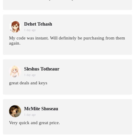
Dehet Tehash
1 day age
My code was instant. Will definitely be purchasing from them
again.
Sleshus Totheaur
1 day age
great deals and keys
McMite Shoseau
1 day age
Very quick and great price.