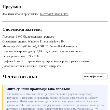
Преузми:
Званична веза за преузимање:
Microsoft Outlook 2021
Системски захтеви:
Процесор: 1,6 GHz, двојезгарни процесор
Оперативни систем: Windows 11 или Windows 10
Меморија: 4 GB (64-битна), 2 GB (32-битна) RAM меморија
Простор на чврстом диску: 4,0 GB доступног простора на диску
Екран: резолуција 1024 x 768
Графика: DirectX 10 графичка картица за хардверско убрзање графике
Додатни системски захтеви: Приступ интернету.
Честа питања
Погледајте више
Зашто су наши производи тако повољни?
Наш менаџмент тим има више од тридесет година укупног искуства у
индустрији и изградио је проширну мрежу добљача и контаката за набавку
производа. Набављамо производе са свих страна света да бисмо осигурали
најниже могуће цене, а пошто продајемо само дигиталне производе, можемо да
уштедимо велики износ новца на поштарини и повезаним трошковима – те