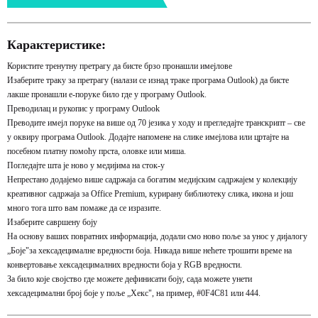
Карактеристике:
Користите тренутну претрагу да бисте брзо пронашли имејлове
Изаберите траку за претрагу (налази се изнад траке програма Outlook) да бисте
лакше пронашли е-поруке било где у програму Outlook.
Преводилац и рукопис у програму Outlook
Преводите имејл поруке на више од 70 језика у ходу и прегледајте транскрипт – све
у оквиру програма Outlook. Додајте напомене на слике имејлова или цртајте на
посебном платну помоћу прста, оловке или миша.
Погледајте шта је ново у медијима на сток-у
Непрестано додајемо више садржаја са богатим медијским садржајем у колекцију
креативног садржаја за Office Premium, курирану библиотеку слика, икона и још
много тога што вам помаже да се изразите.
Изаберите савршену боју
На основу ваших повратних информација, додали смо ново поље за унос у дијалогу
„Боје"за хексадецималне вредности боја. Никада више нећете трошити време на
конвертовање хексадецималних вредности боја у RGB вредности.
За било које својство где можете дефинисати боју, сада можете унети
хексадецимални број боје у поље „Хекс", на пример, #0F4C81 или 444.