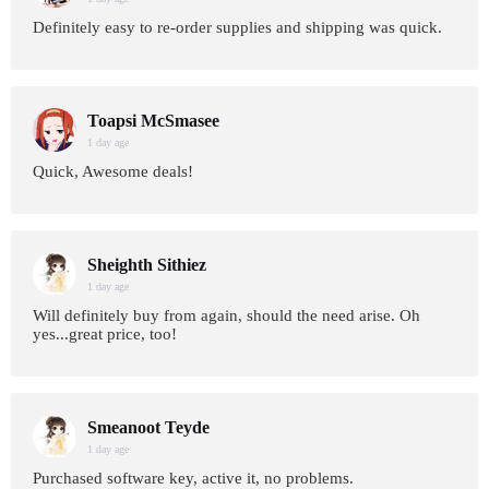
Definitely easy to re-order supplies and shipping was quick.
Toapsi McSmasee
1 day age
Quick, Awesome deals!
Sheighth Sithiez
1 day age
Will definitely buy from again, should the need arise. Oh
yes...great price, too!
Smeanoot Teyde
1 day age
Purchased software key, active it, no problems.