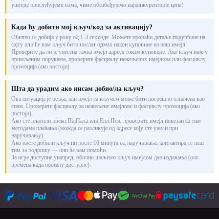
уштеде прослеђујемо вама, чиме обезбеђујемо најконкурентније цене!
Када ћу добити мој кључ/код за активацију?
Обично се добија у року од 1-3 секунде. Можете пронаћи детаље поруџбине на
сајту или ће вам кључ бити послат одмах након куповине на ваш имејл.
Проверите да ли је унесена тачна имејл адреса током куповине. Ако кључ није у
примљеним порукама, проверите фасциклу нежељених имејлова или фасциклу
промоција (ако постоји).
Шта да урадим ако нисам добио/ла кључ?
Ова ситуација је ретка, али имејл са кључем може бити погрешно означена као
спам. Проверите фасциклу за нежељене имејлове и фасциклу промоција (ако
постоји).
Ако сте платили преко ПајПала или Епл Пея, проверите имејл повезан са тим
методама плаћања (можда се разликује од адресе коју сте унели при
наручивању).
Ако нисте добили кључ ни после 10 минута од наручивања, контактирајте наш
тим за подршку — они ће вам помоћи.
За игре доступне унапред, обично шаљемо кључ имејлом дан издавања (око
времена када постану доступне).