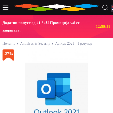
Додатни попуст од 41.84$! Промоција wd се
12:59:39
завршава:
Почетна
Antivirus & Security
Аутлук 2021 - 1 рачунар
-27%