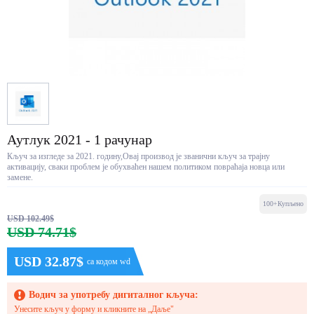
Аутлук 2021 - 1 рачунар
Кључ за изгледе за 2021. годину,Овај производ је званични кључ за трајну
активацију, сваки проблем је обухваћен нашем политиком повраћаја новца или
замене.
100+Купљено
USD 102.49$
USD 74.71$
USD 32.87$
са кодом wd
Водич за употребу дигиталног кључа:
Унесите кључ у форму и кликните на „Даље"