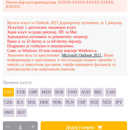
Унесите овај кључ производа (нпр. XXXXX-XXXXX-XXXXX-XXXXX-
XXXXX)
Купите кључ за Outlook 2021 једнократну куповину за 1 рачунар.
Укључује 1 дигитални лиценцни кључ.
Један кључ за један рачунар, НЕ за Mac.
Једнократна куповина за доживотну лиценцу.
Важи и за 32-битну и за 64-битну верзију.
Подржано је глобално и вишејезично.
Само за Windows 10 или новије верзије Windows-а.
Званична веза за преузимање:
Microsoft Outlook 2021.
Више
информација о преузимању и инсталацији можете пронаћи у
имејлу са тренутном доставом, такође проверите фасциклу са
непожељном или нежељеном поштом.
Промени валуту:
USD
EUR
GBP
MXN
RUB
TWD
AUD
BRL
CAD
CZK
ILS
SEK
DKK
NOK
PLN
CHF
SGD
NZD
JPY
HKD
HUF
Додај у корпу