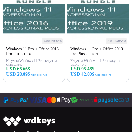
3500+Купљено
2500+Купљено
Windows 11 Pro + Office 2016
Windows 11 Pro + Office 2019
Pro Plus - пакет
Pro Plus - пакет
Кључ за Windows 11 Pro, кључ за Office 2016 Pro Plus
Кључ за Windows 11 Pro, кључ за Office 2019 Pro Plus
USD567.84$
USD604.64$
USD 65.66$
USD 95.46$
USD 28.89$
USD 42.00$
with code wd
with code wd
Купи одмах
Купи одмах