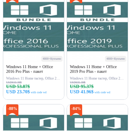
4800+Купљено
4800+Купљено
Windows 11 Home + Office
Windows 11 Home + Office
2016 Pro Plus - пакет
2019 Pro Plus - пакет
Windows 11 Home тастер, Office 2016 Pro Plus тастер
Windows 11 Home тастер, Office 2019 Pro Plus тастер
USD610.38$
USD635.39$
USD 53.87$
USD 95.37$
USD 23.70$
USD 41.96$
with code wd
with code wd
Купи одмах
Купи одмах
-88%
-84%