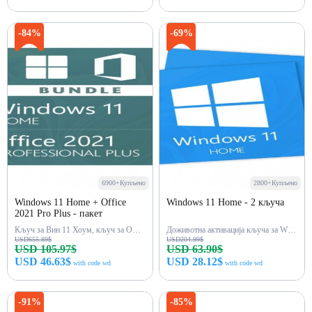
Купи одмах
Купи одмах
-84%
-69%
6900+Купљено
2800+Купљено
Windows 11 Home + Office
Windows 11 Home - 2 кључа
2021 Pro Plus - пакет
Кључ за Вин 11 Хоум, кључ за Офис 2021 Про
Доживотна активација кључа за Win 11 Home 2
USD655.89$
USD204.99$
USD 105.97$
USD 63.90$
USD 46.63$
USD 28.12$
with code wd
with code wd
Купи одмах
Купи одмах
-91%
-85%