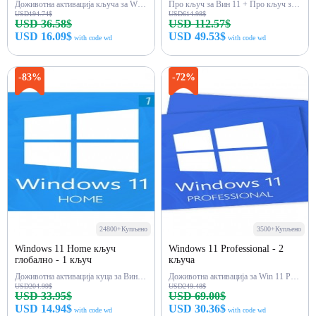
Доживотна активација кључа за Win 11 Pro
Про кључ за Вин 11 + Про кључ за Офис 2021
USD194.74$
USD614.98$
USD 36.58$
USD 112.57$
USD 16.09$
USD 49.53$
with code wd
with code wd
Купи одмах
Купи одмах
-83%
-72%
24800+Купљено
3500+Купљено
Windows 11 Home кључ
Windows 11 Professional - 2
глобално - 1 кључ
кључа
Доживотна активација куца за Вин 11 Хоме
Доживотна активација за Win 11 Pro са 2 кључа
USD204.99$
USD249.48$
USD 33.95$
USD 69.00$
USD 14.94$
USD 30.36$
with code wd
with code wd