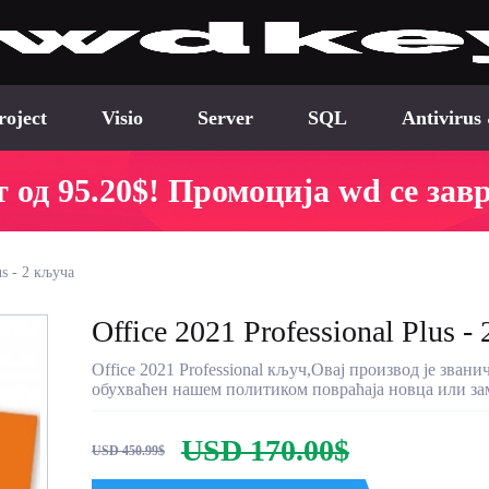
roject
Visio
Server
SQL
Antivirus
 од 95.20$! Промоција wd се зав
us - 2 кључа
Office 2021 Professional Plus -
Office 2021 Professional кључ,Овај производ је звани
обухваћен нашем политиком повраћаја новца или за
USD 170.00$
USD 450.99$