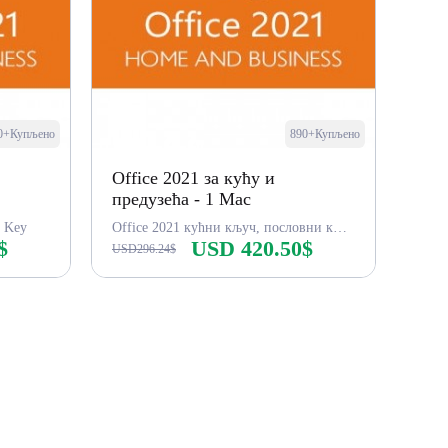
0+Купљено
890+Купљено
Office 2021 за кућу и
предузећа - 1 Mac
s Key
Office 2021 кућни кључ, пословни кључ
$
USD 420.50$
USD296.24$
Купи одмах