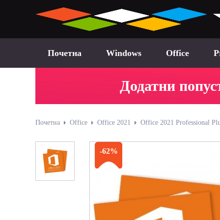
Почетна
Windows
Office
P
Додатни попуст
Почетна
Office
Office 2021
Office 2021 Professional Pl
-62%