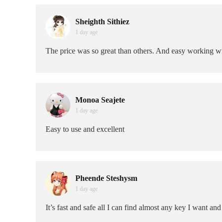
Sheighth Sithiez
1 day age
The price was so great than others. And easy working wit
Monoa Seajete
1 day age
Easy to use and excellent
Pheende Steshysm
1 day age
It’s fast and safe all I can find almost any key I want and