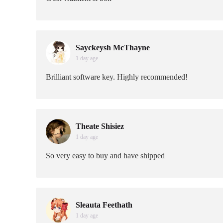
Sayckeysh McThayne
1 day age
Brilliant software key. Highly recommended!
Theate Shisiez
1 day age
So very easy to buy and have shipped
Sleauta Feethath
1 day age