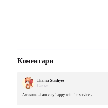
Коментари
Thanea Stashyez
1 day age
Awesome ..i am very happy with the services.