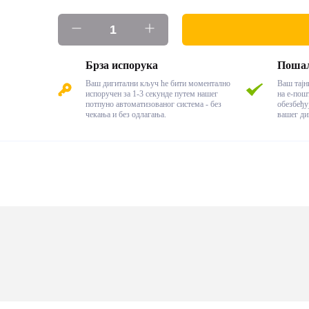
Брза испорука
Пошаљ
Ваш дигитални кључ ће бити моментално
Ваш тај
испоручен за 1-3 секунде путем нашег
на е-пош
потпуно автоматизованог система - без
обезбеђу
чекања и без одлагања.
вашег ди