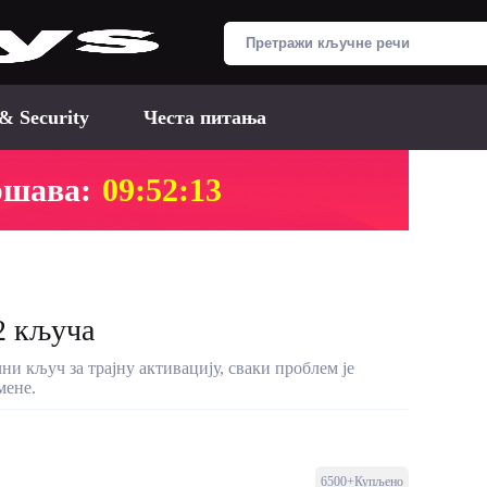
 & Security
Честа питања
ршава:
09:52:12
 2 кључа
чни кључ за трајну активацију, сваки проблем је
мене.
6500+Купљено