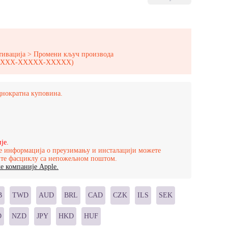
тивација > Промени кључ производа
-XXXXX-XXXXX-XXXXX)
једнократна куповина.
је.
 информација о преузимању и инсталацији можете
рите фасциклу са непожељном поштом.
е компаније Apple.
B
TWD
AUD
BRL
CAD
CZK
ILS
SEK
D
NZD
JPY
HKD
HUF