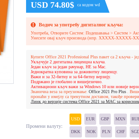
USD 74.80$
са кодом wd
Водич за употребу дигиталног кључа:
Употреба, Отворите Систем: Подешавања > Систем > Ак
Унесите овај кључ производа (нпр. XXXXX-XXXXX
Купите Office 2021 Professional Plus пакет са 2 кључа - 
Укључује 2 дигитална лиценцна кључа.
Један кључ за један рачунар, НЕ за Mac.
Једнократна куповина за доживотну лиценцу.
Важи и за 32-битну и за 64-битну верзију.
Подржано је глобално и вишејезично.
Активациони кључ важи за Windows 10 или новије верзи
Званична веза за преузимање:
Office 2021 Pro Plus
. Више
пронаћи у имејлу са тренутном доставом, такође прове
Линк до верзије система Office 2021 за MAC за корисник
USD
EUR
GBP
MXN
RU
Промени валуту:
DKK
NOK
PLN
CHF
SG