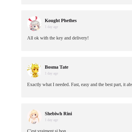
Kought Phethes
1 day age
All ok with the key and delivery!
Bosma Tate
1 day age
Exactly what I needed. Fast, easy and the best part, it a
Shebiwh Rini
1 day age
C'est vraiment si bon