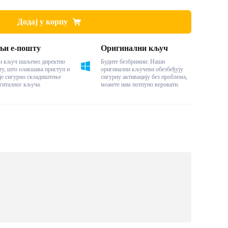
Додај у корпу
и е-пошту
Оригинални кључ
ни кључ шаљемо директно
Будите безбрижни: Наши
ту, што олакшава приступ и
оригинални кључеви обезбеђују
је сигурно складиштење
сигурну активацију без проблема,
гиталног кључа.
можете нам потпуно веровати.