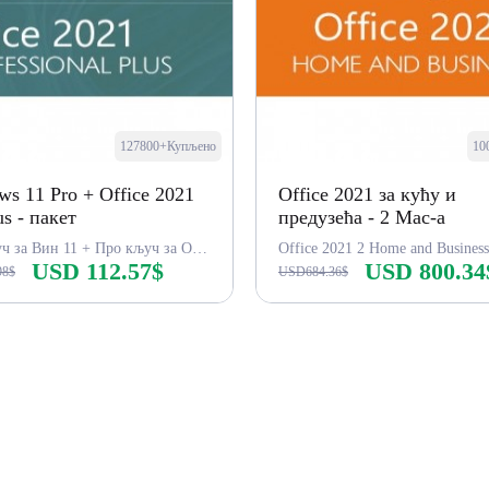
127800+Купљено
10
s 11 Pro + Office 2021
Office 2021 за кућу и
us - пакет
предузећа - 2 Mac-а
Про кључ за Вин 11 + Про кључ за Офис 2021
Office 2021 2 Home and Busines
USD 112.57$
USD 800.34
98$
USD684.36$
Купи одмах
Купи одмах