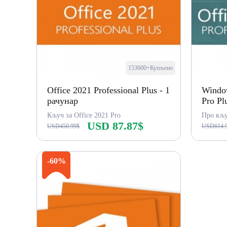
153600+Купљено
Office 2021 Professional Plus - 1
Window
рачунар
Pro Pl
Кључ за Office 2021 Pro
USD 87.87$
USD450.99$
USD614.
Купи одмах
-60%