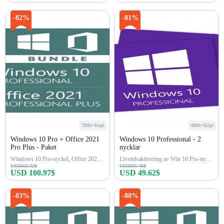
Köp nu
Köp nu
-82%
-81%
7800+Köpt
4800+Köpt
Windows 10 Pro + Office 2021
Windows 10 Professional - 2
Pro Plus - Paket
nycklar
Windows 10 Pro-nyckel, Office 2021 Pro-nyckel
Livstidsaktivering av Win 10 Pro-nyckel
USD563.32$
USD265.48$
USD 100.97$
USD 49.62$
Köp nu
Köp nu
-83%
-88%