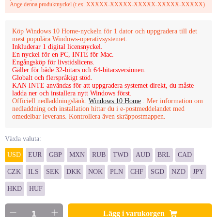
Ange denna produktnyckel (t.ex. XXXXX-XXXXX-XXXXX-XXXXX-XXXXX)
Köp Windows 10 Home-nyckeln för 1 dator och uppgradera till det
mest populära Windows-operativsystemet.
Inkluderar 1 digital licensnyckel.
En nyckel för en PC, INTE för Mac.
Engångsköp för livstidslicens.
Gäller för både 32-bitars och 64-bitarsversionen.
Globalt och flerspråkigt stöd.
KAN INTE användas för att uppgradera systemet direkt, du måste
ladda ner och installera nytt Windows först.
Officiell nedladdningslänk:
Windows 10 Home
. Mer information om
nedladdning och installation hittar du i e-postmeddelandet med
omedelbar leverans. Kontrollera även skräppostmappen.
Växla valuta:
USD
EUR
GBP
MXN
RUB
TWD
AUD
BRL
CAD
CZK
ILS
SEK
DKK
NOK
PLN
CHF
SGD
NZD
JPY
HKD
HUF
Lägg i varukorgen