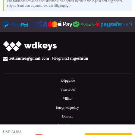
För förhandsbeställda spel skickar vi vanligtvis nyckeln via e-post den dag spelet
släpps (runt den tidpunkt det blir tillgängligt).
zetianrao@gmail.com
telegram:
langoshsun
Köpguide
Visa order
Villkor
Integritetspolicy
Om oss
Kontakta oss
USD 84.86$
Vanliga frågor