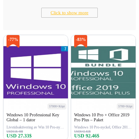
Click to show more
-77%
-83%
57000+Köpt
5700+Köpt
Windows 10 Professional Key
Windows 10 Pro + Office 2019
Global – 1 dator
Pro Plus – Paket
Livstidsaktivering av Win 10 Pro-nyckel
Windows 10 Pro-nyckel, Office 2019 Pro-nyckel
USD118.48$
USD542.82$
USD 27.33$
USD 92.46$