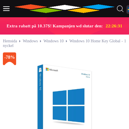
Extra rabatt på 10.37$! Kampanjen wd slutar den:
22:26:30
Hemsida
Windows
Windows 10
Windows 10 Home Key Global - 1
nyckel
-78%