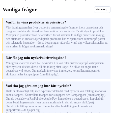
Vanliga frågor
Visa mer
Varför är våra produkter så prisvärda?
Vårt ledningsteam har över trettio års sammanlagd erfarenhet inom branschen och
byggt ett omfattande nätverk av leverantörer och kontakter för att köpa in produkter.
Vi köper in produkter från hela världen för att säkerställa så låga priser som möjligt,
och eftersom vi endast säljer digitala produkter kan vi spara stora summor på portot
och relaterade kostnader – dessa besparingar vidareför vi till dig, vilket säkerställer att
våra priser är högst konkurrenskraftiga!
När får jag min nyckel/aktiveringskod?
Vanligtvis levereras inom 1–3 sekunder. Du kan hitta orderdetaljer på webbplatsen,
eller nyckeln skickas direkt till din inkorg efter köpet. Se till att du anger rätt e-
postadress vid köpet. Om nyckeln inte visas i inkorgen, kontrollera mappen för
skräppost eller kampanjpost (om tillämpligt).
Vad ska jag göra om jag inte fått nyckeln?
Detta är ett ovanligt fall, men e-postmeddelandet med nyckeln kan felaktigt markeras
som skräppost. Kontrollera mappen för skräppost och kampanjpost (om tillämpligt).
Om du betalade via PayPal eller Apple Pay, kontrollera e-postadressen kopplad till
dessa betalningsmetoder (kan vara annorlunda än den du angav vid köpet).
Om du inte fått nyckeln inom 10 minuter efter beställningen, kontakta vårt
supportteam – de hjälper dig.