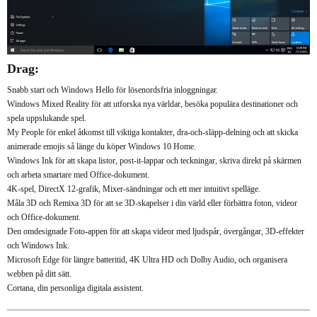
Drag:
Snabb start och Windows Hello för lösenordsfria inloggningar.
Windows Mixed Reality för att utforska nya världar, besöka populära destinationer och
spela uppslukande spel.
My People för enkel åtkomst till viktiga kontakter, dra-och-släpp-delning och att skicka
animerade emojis så länge du köper Windows 10 Home.
Windows Ink för att skapa listor, post-it-lappar och teckningar, skriva direkt på skärmen
och arbeta smartare med Office-dokument.
4K-spel, DirectX 12-grafik, Mixer-sändningar och ett mer intuitivt spelläge.
Måla 3D och Remixa 3D för att se 3D-skapelser i din värld eller förbättra foton, videor
och Office-dokument.
Den omdesignade Foto-appen för att skapa videor med ljudspår, övergångar, 3D-effekter
och Windows Ink.
Microsoft Edge för längre batteritid, 4K Ultra HD och Dolby Audio, och organisera
webben på ditt sätt.
Cortana, din personliga digitala assistent.