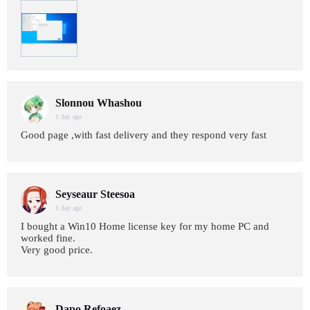
Slonnou Whashou
1 day age
Good page ,with fast delivery and they respond very fast
Seyseaur Steesoa
1 day age
I bought a Win10 Home license key for my home PC and
worked fine.
Very good price.
Dapo Refoaez