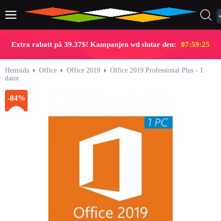
Extra rabatt på 39.37$! Kampanjen wd slutar den:
07:59:25
Hemsida
Office
Office 2019
Office 2019 Professional Plus - 1
dator
-84%