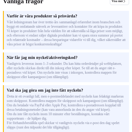
Vanliga frågor
Visa mer
Varför är våra produkter så prisvärda?
Vårt ledningsteam har över trettio års sammanlagd erfarenhet inom branschen och
byggt ett omfattande nätverk av leverantörer och kontakter för att köpa in produkter.
Vi köper in produkter från hela världen för att säkerställa så låga priser som möjligt,
och eftersom vi endast säljer digitala produkter kan vi spara stora summor på portot
och relaterade kostnader – dessa besparingar vidareför vi till dig, vilket säkerställer att
våra priser är högst konkurrenskraftiga!
När får jag min nyckel/aktiveringskod?
Vanligtvis levereras inom 1–3 sekunder. Du kan hitta orderdetaljer på webbplatsen,
eller nyckeln skickas direkt till din inkorg efter köpet. Se till att du anger rätt e-
postadress vid köpet. Om nyckeln inte visas i inkorgen, kontrollera mappen för
skräppost eller kampanjpost (om tillämpligt).
Vad ska jag göra om jag inte fått nyckeln?
Detta är ett ovanligt fall, men e-postmeddelandet med nyckeln kan felaktigt markeras
som skräppost. Kontrollera mappen för skräppost och kampanjpost (om tillämpligt).
Om du betalade via PayPal eller Apple Pay, kontrollera e-postadressen kopplad till
dessa betalningsmetoder (kan vara annorlunda än den du angav vid köpet).
Om du inte fått nyckeln inom 10 minuter efter beställningen, kontakta vårt
supportteam – de hjälper dig.
För förhandsbeställda spel skickar vi vanligtvis nyckeln via e-post den dag spelet
släpps (runt den tidpunkt det blir tillgängligt).