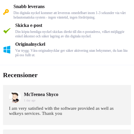
Snabb leverans
Din digitala nyckel kommer att levereras omedelbart inom 1-3 sekunder via vårt
helautomatiska system - ingen väntetid, ingen fördröjning.
Skicka e-post
Din köpta hemliga nyckel skickas direkt till din e-postadress, vilket möjliggör
enkel åtkomst och säker lagring av din digitala nyckel.
Originalnyckel
Var trygg: Våra originalnycklar ger säker aktivering utan bekymmer, du kan lita
på oss fullt ut.
Recensioner
McTeenea Shyco
1 day age
I am very satisfied with the software provided as well as
wdkeys services. Thank you