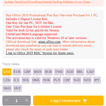
includes:Word,Excel,PowerPoint,Outlook,OneNote,Publisher,Access,Teams
Buy Office 2019 Professional Plus Key One-time Purchase for 1 PC.
Includes 1 Digital License Key.
One Key for one PC, NOT for Mac.
One-Time Purchase for Lifetime-License.
Valid for both 32-bit and 64-bit Version.
Global and Multi-Language supported.
The activation key is valid for Windows 10 or later versions.
Official download link:
setup.office.com
. More information about
download and installation you can find in instant delivery email,
please also check the spam or junk mail folder.
Link to Office 2019 MAC Version for Apple users.
Växla valuta:
USD
EUR
GBP
MXN
RUB
TWD
AUD
BRL
CAD
CZK
ILS
SEK
DKK
NOK
PLN
CHF
SGD
NZD
JPY
HKD
HUF
Lägg i varukorgen