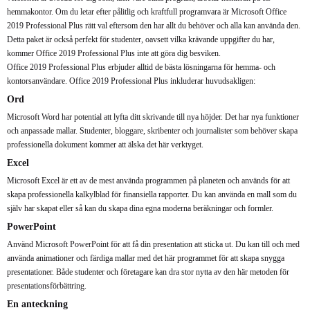
hemmakontor. Om du letar efter pålitlig och kraftfull programvara är Microsoft Office
2019 Professional Plus rätt val eftersom den har allt du behöver och alla kan använda den.
Detta paket är också perfekt för studenter, oavsett vilka krävande uppgifter du har,
kommer Office 2019 Professional Plus inte att göra dig besviken.
Office 2019 Professional Plus erbjuder alltid de bästa lösningarna för hemma- och
kontorsanvändare. Office 2019 Professional Plus inkluderar huvudsakligen:
Ord
Microsoft Word har potential att lyfta ditt skrivande till nya höjder. Det har nya funktioner
och anpassade mallar. Studenter, bloggare, skribenter och journalister som behöver skapa
professionella dokument kommer att älska det här verktyget.
Excel
Microsoft Excel är ett av de mest använda programmen på planeten och används för att
skapa professionella kalkylblad för finansiella rapporter. Du kan använda en mall som du
själv har skapat eller så kan du skapa dina egna moderna beräkningar och formler.
PowerPoint
Använd Microsoft PowerPoint för att få din presentation att sticka ut. Du kan till och med
använda animationer och färdiga mallar med det här programmet för att skapa snygga
presentationer. Både studenter och företagare kan dra stor nytta av den här metoden för
presentationsförbättring.
En anteckning