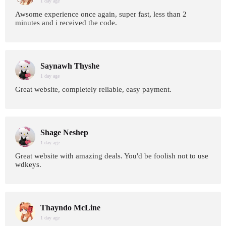
1 day age
Awsome experience once again, super fast, less than 2
minutes and i received the code.
Saynawh Thyshe
1 day age
Great website, completely reliable, easy payment.
Shage Neshep
1 day age
Great website with amazing deals. You'd be foolish not to use
wdkeys.
Thayndo McLine
1 day age