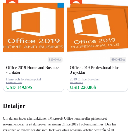
810+Köpt
4500+Köpt
Office 2019 Home and Business
Office 2019 Professional Plus -
- 1 dator
3 nycklar
Hem- och företagsnyckel
2019 Office 3-nyckel
USD307.49$
USD1291$
USD 149.89$
USD 220.00$
Köp nu
Köp nu
Detaljer
Om du använder alla funktioner i Microsoft Office hemma eller på kontoret
rekommenderar vi att du provar versionen Office 2019 Professional Plus. Den här
versionen är avsedd för dig som, tack vare olika program, arbetar hemifrån på ett