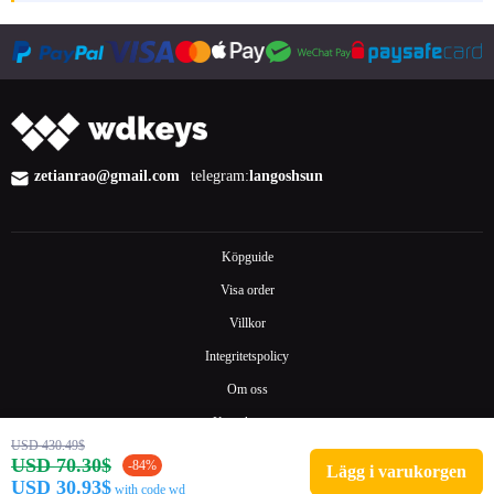
zetianrao@gmail.com
telegram:
langoshsun
Köpguide
Visa order
Villkor
Integritetspolicy
Om oss
Kontakta oss
USD 430.49$
Vanliga frågor
USD 70.30$
-84%
Lägg i varukorgen
USD 30.93$
with code wd