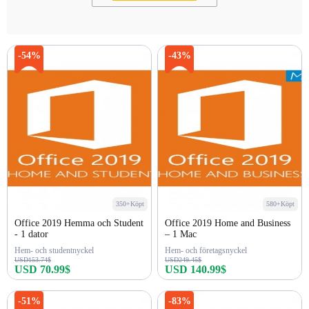
-54%
-43%
350+Köpt
580+Köpt
Office 2019 Hemma och Student
Office 2019 Home and Business
- 1 dator
– 1 Mac
Hem- och studentnyckel
Hem- och företagsnyckel
USD153.74$
USD249.45$
USD 70.99$
USD 140.99$
Köp nu
Köp nu
-51%
-83%