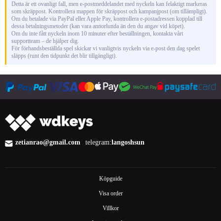
Detta är ett ovanligt fall, men e-postmeddelandet med nyckeln kan felaktigt markeras
som skräppost. Kontrollera mappen för skräppost och kampanjpost (om tillämpligt).
Om du betalade via PayPal eller Apple Pay, kontrollera e-postadressen kopplad till
dessa betalningsmetoder (kan vara annorlunda än den du angav vid köpet).
Om du inte fått nyckeln inom 10 minuter efter beställningen, kontakta vårt
supportteam – de hjälper dig.
För förhandsbeställda spel skickar vi vanligtvis nyckeln via e-post den dag spelet
släpps (runt den tidpunkt det blir tillgängligt).
zetianrao@gmail.com
telegram:
langoshsun
Köpguide
Visa order
Villkor