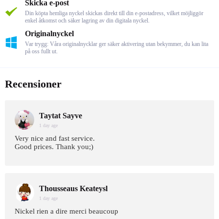
Skicka e-post
Din köpta hemliga nyckel skickas direkt till din e-postadress, vilket möjliggör
enkel åtkomst och säker lagring av din digitala nyckel.
Originalnyckel
Var trygg: Våra originalnycklar ger säker aktivering utan bekymmer, du kan lita
på oss fullt ut.
Recensioner
Taytat Sayve
1 day age
Very nice and fast service.
Good prices. Thank you;)
Thousseaus Keateysl
1 day age
Nickel rien a dire merci beaucoup