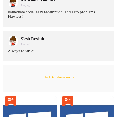
1 day age
immediate code, easy redemption, and zero problems.
Flawless!
Slesit Resleth
1 day age
Always reliable!
Click to show more
-80%
-84%