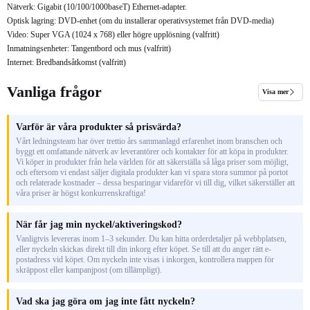
Nätverk: Gigabit (10/100/1000baseT) Ethernet-adapter.
Optisk lagring: DVD-enhet (om du installerar operativsystemet från DVD-media)
Video: Super VGA (1024 x 768) eller högre upplösning (valfritt)
Inmatningsenheter: Tangentbord och mus (valfritt)
Internet: Bredbandsåtkomst (valfritt)
Vanliga frågor
Visa mer
Varför är våra produkter så prisvärda?
Vårt ledningsteam har över trettio års sammanlagd erfarenhet inom branschen och
byggt ett omfattande nätverk av leverantörer och kontakter för att köpa in produkter.
Vi köper in produkter från hela världen för att säkerställa så låga priser som möjligt,
och eftersom vi endast säljer digitala produkter kan vi spara stora summor på portot
och relaterade kostnader – dessa besparingar vidareför vi till dig, vilket säkerställer att
våra priser är högst konkurrenskraftiga!
När får jag min nyckel/aktiveringskod?
Vanligtvis levereras inom 1–3 sekunder. Du kan hitta orderdetaljer på webbplatsen,
eller nyckeln skickas direkt till din inkorg efter köpet. Se till att du anger rätt e-
postadress vid köpet. Om nyckeln inte visas i inkorgen, kontrollera mappen för
skräppost eller kampanjpost (om tillämpligt).
Vad ska jag göra om jag inte fått nyckeln?