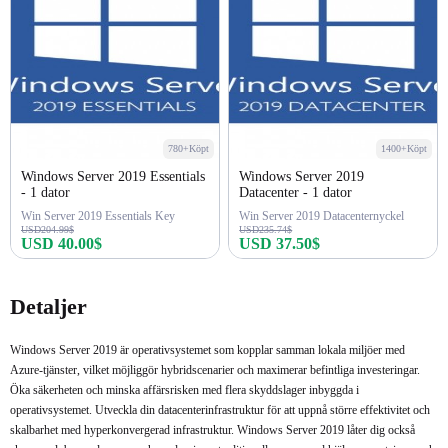
780+Köpt
1400+Köpt
Windows Server 2019 Essentials
Windows Server 2019
- 1 dator
Datacenter - 1 dator
Win Server 2019 Essentials Key
Win Server 2019 Datacenternyckel
USD204.99$
USD235.74$
USD 40.00$
USD 37.50$
Köp nu
Köp nu
Detaljer
Windows Server 2019 är operativsystemet som kopplar samman lokala miljöer med
Azure-tjänster, vilket möjliggör hybridscenarier och maximerar befintliga investeringar.
Öka säkerheten och minska affärsrisken med flera skyddslager inbyggda i
operativsystemet. Utveckla din datacenterinfrastruktur för att uppnå större effektivitet och
skalbarhet med hyperkonvergerad infrastruktur. Windows Server 2019 låter dig också