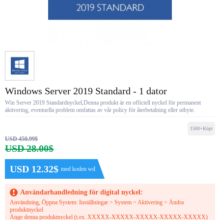
Windows Server 2019 Standard - 1 dator
Win Server 2019 Standardnyckel,Denna produkt är en officiell nyckel för permanent
aktivering, eventuella problem omfattas av vår policy för återbetalning eller utbyte.
1500+Köpt
USD 450.99$
USD 28.00$
USD 12.32$
med koden wd
Användarhandledning för digital nyckel:
Användning, Öppna System: Inställningar > System > Aktivering > Ändra
produktnyckel
Ange denna produktnyckel (t.ex. XXXXX-XXXXX-XXXXX-XXXXX-XXXXX)