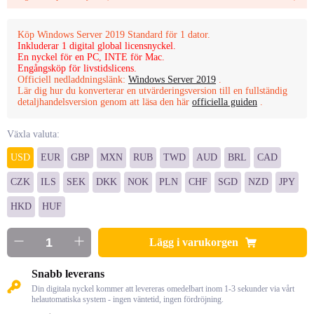
Köp Windows Server 2019 Standard för 1 dator.
Inkluderar 1 digital global licensnyckel.
En nyckel för en PC, INTE för Mac.
Engångsköp för livstidslicens.
Officiell nedladdningslänk:
Windows Server 2019
.
Lär dig hur du konverterar en utvärderingsversion till en fullständig
detaljhandelsversion genom att läsa den här
officiella guiden
.
Växla valuta:
USD
EUR
GBP
MXN
RUB
TWD
AUD
BRL
CAD
CZK
ILS
SEK
DKK
NOK
PLN
CHF
SGD
NZD
JPY
HKD
HUF
Lägg i varukorgen
Snabb leverans
Din digitala nyckel kommer att levereras omedelbart inom 1-3 sekunder via vårt
helautomatiska system - ingen väntetid, ingen fördröjning.