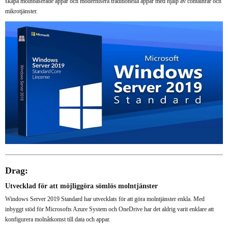
skapa molnbaserade appar och modernisera traditionella appar med hjälp av containrar och
mikrotjänster.
Drag:
Utvecklad för att möjliggöra sömlös molntjänster
Windows Server 2019 Standard har utvecklats för att göra molntjänster enkla. Med
inbyggt stöd för Microsofts Azure System och OneDrive har det aldrig varit enklare att
konfigurera molnåtkomst till data och appar.