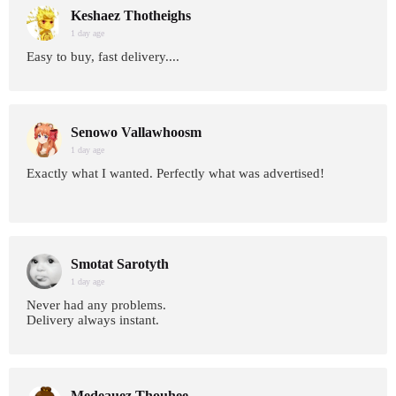
Keshaez Thotheighs
1 day age
Easy to buy, fast delivery....
Senowo Vallawhoosm
1 day age
Exactly what I wanted. Perfectly what was advertised!
Smotat Sarotyth
1 day age
Never had any problems.
Delivery always instant.
Medeauez Thouhee