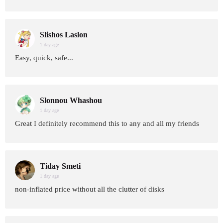
Slishos Laslon
1 day age
Easy, quick, safe...
Slonnou Whashou
1 day age
Great I definitely recommend this to any and all my friends
Tiday Smeti
1 day age
non-inflated price without all the clutter of disks