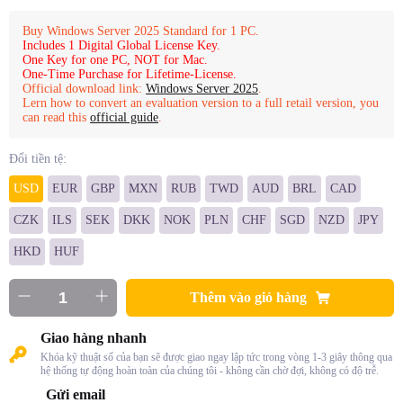
Buy Windows Server 2025 Standard for 1 PC.
Includes 1 Digital Global License Key.
One Key for one PC, NOT for Mac.
One-Time Purchase for Lifetime-License.
Official download link:
Windows Server 2025
.
Lern how to convert an evaluation version to a full retail version, you
can read this
official guide
.
Đổi tiền tệ:
USD
EUR
GBP
MXN
RUB
TWD
AUD
BRL
CAD
CZK
ILS
SEK
DKK
NOK
PLN
CHF
SGD
NZD
JPY
HKD
HUF
Thêm vào giỏ hàng
Giao hàng nhanh
Khóa kỹ thuật số của bạn sẽ được giao ngay lập tức trong vòng 1-3 giây thông qua
hệ thống tự động hoàn toàn của chúng tôi - không cần chờ đợi, không có độ trễ.
Gửi email