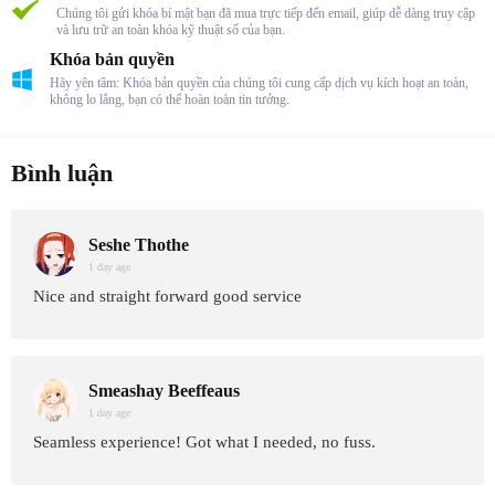
Chúng tôi gửi khóa bí mật bạn đã mua trực tiếp đến email, giúp dễ dàng truy cập
và lưu trữ an toàn khóa kỹ thuật số của bạn.
Khóa bản quyền
Hãy yên tâm: Khóa bản quyền của chúng tôi cung cấp dịch vụ kích hoạt an toàn,
không lo lắng, bạn có thể hoàn toàn tin tưởng.
Bình luận
Seshe Thothe
1 day age
Nice and straight forward good service
Smeashay Beeffeaus
1 day age
Seamless experience! Got what I needed, no fuss.