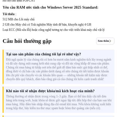
Hỗ trợ cho lệnh POPCNT
Yêu cầu RAM ước tính cho Windows Server 2025 Standard:
Tối thiểu
:
512 MB cho Lõi máy chủ
2 GB cho Máy chủ có Trải nghiệm Máy tính để bàn, khuyến nghị 4 GB
Loại ECC (Mã sửa lỗi) hoặc công nghệ tương tự cho việc triển khai máy chủ vật lý
Câu hỏi thường gặp
Xem thêm
Tại sao sản phẩm của chúng tôi lại rẻ như vậy?
Đội ngũ quản lý của chúng tôi có hơn ba mươi năm kinh nghiệm tích lũy trong ngành
và đã xây dựng một mạng lưới nhà cung cấp và đối tác rộng khắp để mua sản phẩm.
Chúng tôi mua hàng từ khắp nơi trên thế giới để đảm bảo mức giá thấp nhất có thể,
đồng thời vì chỉ bán các sản phẩm dưới dạng số nên chúng tôi tiết kiệm được khoản
lớn chi phí vận chuyển và các khoản liên quan — những khoản tiết kiệm này được
chuyển đến quý khách, đảm bảo rằng giá cả của chúng tôi luôn cạnh tranh nhất!
Khi nào tôi sẽ nhận được khóa/mã kích hoạt của mình?
Thông thường sẽ nhận được trong vòng 1–3 giây. Bạn có thể tìm thấy chi tiết đơn
hàng trên trang web, hoặc khóa sẽ được gửi ngay lập tức đến hộp thư của bạn sau khi
mua hàng. Hãy đảm bảo nhập đúng địa chỉ email khi mua. Nếu khóa không xuất hiện
trong hộp thư, hãy kiểm tra thư mục spam hoặc hòm thư quảng cáo (nếu có).