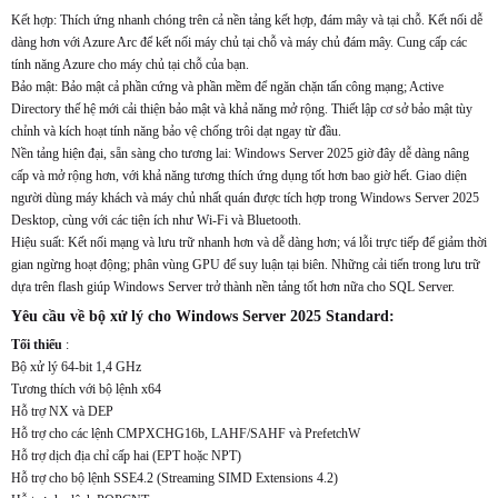
Kết hợp: Thích ứng nhanh chóng trên cả nền tảng kết hợp, đám mây và tại chỗ. Kết nối dễ
dàng hơn với Azure Arc để kết nối máy chủ tại chỗ và máy chủ đám mây. Cung cấp các
tính năng Azure cho máy chủ tại chỗ của bạn.
Bảo mật: Bảo mật cả phần cứng và phần mềm để ngăn chặn tấn công mạng; Active
Directory thế hệ mới cải thiện bảo mật và khả năng mở rộng. Thiết lập cơ sở bảo mật tùy
chỉnh và kích hoạt tính năng bảo vệ chống trôi dạt ngay từ đầu.
Nền tảng hiện đại, sẵn sàng cho tương lai: Windows Server 2025 giờ đây dễ dàng nâng
cấp và mở rộng hơn, với khả năng tương thích ứng dụng tốt hơn bao giờ hết. Giao diện
người dùng máy khách và máy chủ nhất quán được tích hợp trong Windows Server 2025
Desktop, cùng với các tiện ích như Wi-Fi và Bluetooth.
Hiệu suất: Kết nối mạng và lưu trữ nhanh hơn và dễ dàng hơn; vá lỗi trực tiếp để giảm thời
gian ngừng hoạt động; phân vùng GPU để suy luận tại biên. Những cải tiến trong lưu trữ
dựa trên flash giúp Windows Server trở thành nền tảng tốt hơn nữa cho SQL Server.
Yêu cầu về bộ xử lý cho Windows Server 2025 Standard:
Tối thiểu
:
Bộ xử lý 64-bit 1,4 GHz
Tương thích với bộ lệnh x64
Hỗ trợ NX và DEP
Hỗ trợ cho các lệnh CMPXCHG16b, LAHF/SAHF và PrefetchW
Hỗ trợ dịch địa chỉ cấp hai (EPT hoặc NPT)
Hỗ trợ cho bộ lệnh SSE4.2 (Streaming SIMD Extensions 4.2)