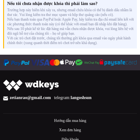
Nếu tôi chưa nhận được khóa thì phải làm sao?
Trường hợp này hiếm khi xảy ra, nhưng email chứa khóa có thể bị đánh dấu nhầm là
thư rác. Vui lòng kiểm tra thư mục spam và hộp thư quảng cáo (nếu có).
Nếu bạn thanh toán qua PayPal hoặc Apple Pay, hãy kiểm tra địa chỉ email liên kết với
các phương thức thanh toán này (có thể khác với email bạn đã nhập khi đặt hàng).
Nếu sau 10 phút kể từ lúc đặt hàng mà vẫn chưa nhận được khóa, vui lòng liên hệ với
đội ngũ hỗ trợ của chúng tôi – họ sẽ giúp bạn.
Với các trò chơi đặt trước, chúng tôi thường gửi khóa qua email vào ngày phát hành
chính thức (xung quanh thời điểm trò chơi trở nên khả dụng).
zetianrao@gmail.com
telegram:
langoshsun
Hướng dẫn mua hàng
Xem đơn hàng
Điều khoản