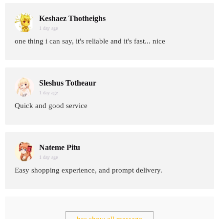
Keshaez Thotheighs
1 day age
one thing i can say, it's reliable and it's fast... nice
Sleshus Totheaur
1 day age
Quick and good service
Nateme Pitu
1 day age
Easy shopping experience, and prompt delivery.