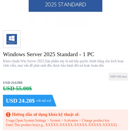
Windows Server 2025 Standard - 1 PC
Khóa chuẩn Win Server 2025,Sản phẩm này là mã bản quyền chính hãng cho kích hoạt
vĩnh viễn, mọi vấn đề phát sinh đều được bảo hành đổi trả hoặc hoàn tiền.
1600+Đã mua
USD 214.98$
USD 55.00$
USD 24.20$
với mã wd
Hướng dẫn sử dụng khóa kỹ thuật số:
Usage,Open System:Settings > System > Activation > Change product key
Enter This product key(e.g., XXXXX-XXXXX-XXXXX-XXXXX-XXXXX)