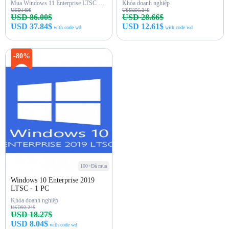
Mua Windows 11 Enterprise LTSC 2024 cho 1 PC và nâng cấp lên hệ điều hành Windows phổ biến nhất.
Khóa doanh nghiệp
USD149$
USD256.24$
USD 86.00$
USD 28.66$
USD 37.84$
USD 12.61$
with code wd
with code wd
Mua ngay
Mua ngay
-80%
100+Đã mua
Windows 10 Enterprise 2019
LTSC - 1 PC
Khóa doanh nghiệp
USD92.24$
USD 18.27$
USD 8.04$
with code wd