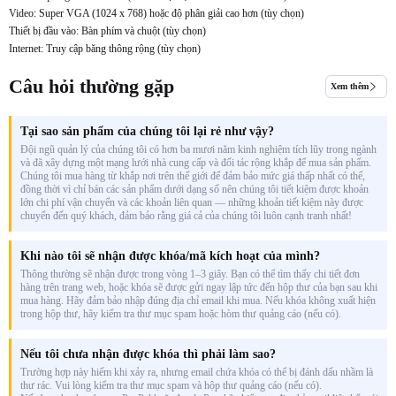
Video: Super VGA (1024 x 768) hoặc độ phân giải cao hơn (tùy chọn)
Thiết bị đầu vào: Bàn phím và chuột (tùy chọn)
Internet: Truy cập băng thông rộng (tùy chọn)
Câu hỏi thường gặp
Xem thêm
Tại sao sản phẩm của chúng tôi lại rẻ như vậy?
Đội ngũ quản lý của chúng tôi có hơn ba mươi năm kinh nghiệm tích lũy trong ngành
và đã xây dựng một mạng lưới nhà cung cấp và đối tác rộng khắp để mua sản phẩm.
Chúng tôi mua hàng từ khắp nơi trên thế giới để đảm bảo mức giá thấp nhất có thể,
đồng thời vì chỉ bán các sản phẩm dưới dạng số nên chúng tôi tiết kiệm được khoản
lớn chi phí vận chuyển và các khoản liên quan — những khoản tiết kiệm này được
chuyển đến quý khách, đảm bảo rằng giá cả của chúng tôi luôn cạnh tranh nhất!
Khi nào tôi sẽ nhận được khóa/mã kích hoạt của mình?
Thông thường sẽ nhận được trong vòng 1–3 giây. Bạn có thể tìm thấy chi tiết đơn
hàng trên trang web, hoặc khóa sẽ được gửi ngay lập tức đến hộp thư của bạn sau khi
mua hàng. Hãy đảm bảo nhập đúng địa chỉ email khi mua. Nếu khóa không xuất hiện
trong hộp thư, hãy kiểm tra thư mục spam hoặc hòm thư quảng cáo (nếu có).
Nếu tôi chưa nhận được khóa thì phải làm sao?
Trường hợp này hiếm khi xảy ra, nhưng email chứa khóa có thể bị đánh dấu nhầm là
thư rác. Vui lòng kiểm tra thư mục spam và hộp thư quảng cáo (nếu có).