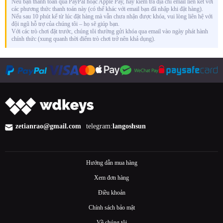
Nếu bạn thanh toán qua PayPal hoặc Apple Pay, hãy kiểm tra địa chỉ email liên kết với
các phương thức thanh toán này (có thể khác với email bạn đã nhập khi đặt hàng).
Nếu sau 10 phút kể từ lúc đặt hàng mà vẫn chưa nhận được khóa, vui lòng liên hệ với
đội ngũ hỗ trợ của chúng tôi – họ sẽ giúp bạn.
Với các trò chơi đặt trước, chúng tôi thường gửi khóa qua email vào ngày phát hành
chính thức (xung quanh thời điểm trò chơi trở nên khả dụng).
zetianrao@gmail.com
telegram:
langoshsun
Hướng dẫn mua hàng
Xem đơn hàng
Điều khoản
Chính sách bảo mật
Về chúng tôi