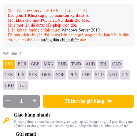
Mua Windows Server 2019 Standard cho 1 PC.
Bao gồm 1 Khóa cấp phép toàn cầu kỹ thuật số.
Một khóa cho một PC, KHÔNG dành cho Mac.
Mua một lần để được cấp phép trọn đời.
Liên kết tải xuống chính thức:
Windows Server 2019
.
Để biết cách chuyển đổi phiên bản đánh giá sang phiên bản bán lẻ đầy
đủ, bạn có thể đọc
hướng dẫn chính thức
này .
Đổi tiền tệ:
USD
EUR
GBP
MXN
RUB
TWD
AUD
BRL
CAD
CZK
ILS
SEK
DKK
NOK
PLN
CHF
SGD
NZD
JPY
HKD
HUF
Thêm vào giỏ hàng
Giao hàng nhanh
Khóa kỹ thuật số của bạn sẽ được giao ngay lập tức trong vòng 1-3 giây thông qua
hệ thống tự động hoàn toàn của chúng tôi - không cần chờ đợi, không có độ trễ.
Gửi email