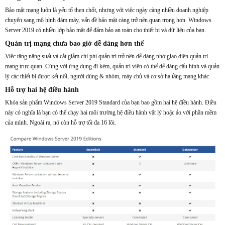
Bảo mật mạng luôn là yếu tố then chốt, nhưng với việc ngày càng nhiều doanh nghiệp
chuyển sang mô hình đám mây, vấn đề bảo mật càng trở nên quan trọng hơn. Windows
Server 2019 có nhiều lớp bảo mật để đảm bảo an toàn cho thiết bị và dữ liệu của bạn.
Quản trị mạng chưa bao giờ dễ dàng hơn thế
Việc tăng năng suất và cắt giảm chi phí quản trị trở nên dễ dàng nhờ giao diện quản trị
mạng trực quan. Cùng với ứng dụng đi kèm, quản trị viên có thể dễ dàng cấu hình và quản
lý các thiết bị được kết nối, người dùng & nhóm, máy chủ và cơ sở hạ tầng mạng khác.
Hỗ trợ hai hệ điều hành
Khóa sản phẩm Windows Server 2019 Standard của bạn bao gồm hai hệ điều hành. Điều
này có nghĩa là bạn có thể chạy hai môi trường hệ điều hành vật lý hoặc ảo với phần mềm
của mình. Ngoài ra, nó còn hỗ trợ tối đa 16 lõi.