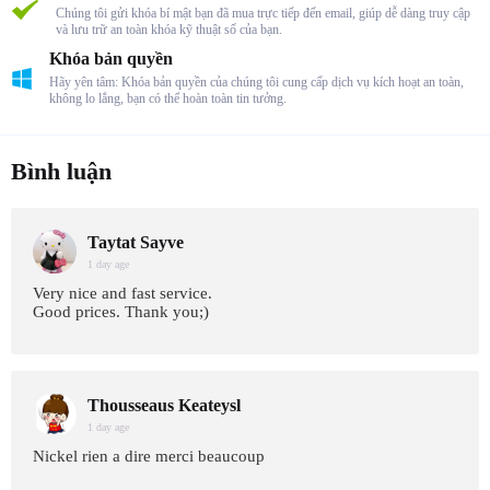
Chúng tôi gửi khóa bí mật bạn đã mua trực tiếp đến email, giúp dễ dàng truy cập
và lưu trữ an toàn khóa kỹ thuật số của bạn.
Khóa bản quyền
Hãy yên tâm: Khóa bản quyền của chúng tôi cung cấp dịch vụ kích hoạt an toàn,
không lo lắng, bạn có thể hoàn toàn tin tưởng.
Bình luận
Taytat Sayve
1 day age
Very nice and fast service.
Good prices. Thank you;)
Thousseaus Keateysl
1 day age
Nickel rien a dire merci beaucoup