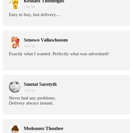
Keshaez Thotheighs
1 day age
Easy to buy, fast delivery....
Senowo Vallawhoosm
1 day age
Exactly what I wanted. Perfectly what was advertised!
Smotat Sarotyth
1 day age
Never had any problems.
Delivery always instant.
Medeauez Thouhee