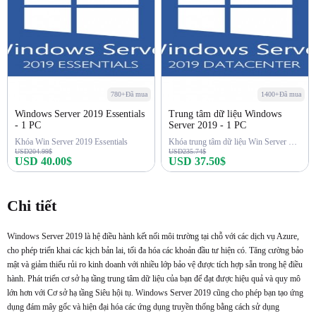
780+Đã mua
1400+Đã mua
Windows Server 2019 Essentials
Trung tâm dữ liệu Windows
- 1 PC
Server 2019 - 1 PC
Khóa Win Server 2019 Essentials
Khóa trung tâm dữ liệu Win Server 2019
USD204.99$
USD235.74$
USD 40.00$
USD 37.50$
Mua ngay
Mua ngay
Chi tiết
Windows Server 2019 là hệ điều hành kết nối môi trường tại chỗ với các dịch vụ Azure,
cho phép triển khai các kịch bản lai, tối đa hóa các khoản đầu tư hiện có. Tăng cường bảo
mật và giảm thiểu rủi ro kinh doanh với nhiều lớp bảo vệ được tích hợp sẵn trong hệ điều
hành. Phát triển cơ sở hạ tầng trung tâm dữ liệu của bạn để đạt được hiệu quả và quy mô
lớn hơn với Cơ sở hạ tầng Siêu hội tụ. Windows Server 2019 cũng cho phép bạn tạo ứng
dụng đám mây gốc và hiện đại hóa các ứng dụng truyền thống bằng cách sử dụng