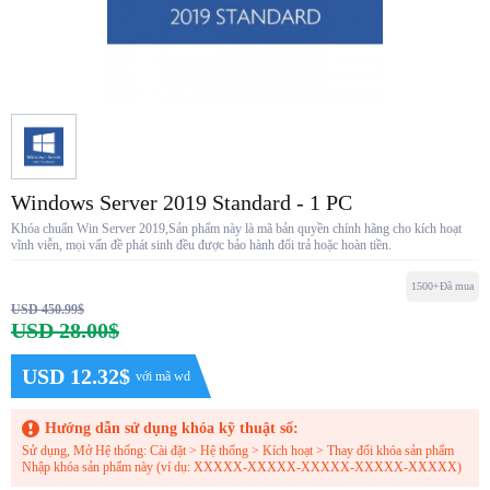
Windows Server 2019 Standard - 1 PC
Khóa chuẩn Win Server 2019,Sản phẩm này là mã bản quyền chính hãng cho kích hoạt
vĩnh viễn, mọi vấn đề phát sinh đều được bảo hành đổi trả hoặc hoàn tiền.
1500+Đã mua
USD 450.99$
USD 28.00$
USD 12.32$
với mã wd
Hướng dẫn sử dụng khóa kỹ thuật số:
Sử dụng, Mở Hệ thống: Cài đặt > Hệ thống > Kích hoạt > Thay đổi khóa sản phẩm
Nhập khóa sản phẩm này (ví dụ: XXXXX-XXXXX-XXXXX-XXXXX-XXXXX)