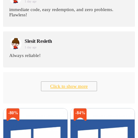
1 day age
immediate code, easy redemption, and zero problems.
Flawless!
Slesit Resleth
1 day age
Always reliable!
Click to show more
-80%
-84%