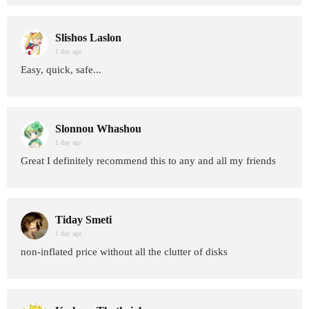
Slishos Laslon
1 day age
Easy, quick, safe...
Slonnou Whashou
1 day age
Great I definitely recommend this to any and all my friends
Tiday Smeti
1 day age
non-inflated price without all the clutter of disks