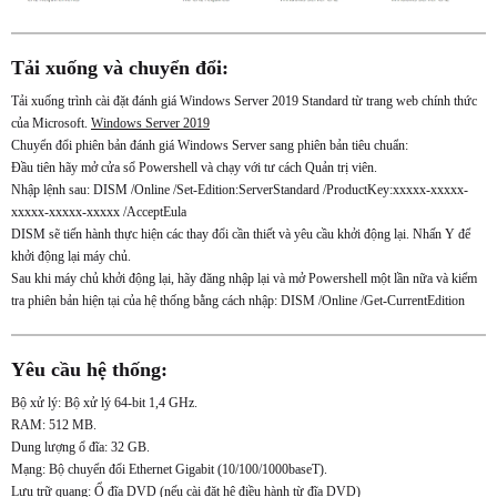
Tải xuống và chuyển đổi:
Tải xuống trình cài đặt đánh giá Windows Server 2019 Standard từ trang web chính thức
của Microsoft.
Windows Server 2019
Chuyển đổi phiên bản đánh giá Windows Server sang phiên bản tiêu chuẩn:
Đầu tiên hãy mở cửa sổ Powershell và chạy với tư cách Quản trị viên.
Nhập lệnh sau: DISM /Online /Set-Edition:ServerStandard /ProductKey:xxxxx-xxxxx-
xxxxx-xxxxx-xxxxx /AcceptEula
DISM sẽ tiến hành thực hiện các thay đổi cần thiết và yêu cầu khởi động lại. Nhấn Y để
khởi động lại máy chủ.
Sau khi máy chủ khởi động lại, hãy đăng nhập lại và mở Powershell một lần nữa và kiểm
tra phiên bản hiện tại của hệ thống bằng cách nhập: DISM /Online /Get-CurrentEdition
Yêu cầu hệ thống:
Bộ xử lý: Bộ xử lý 64-bit 1,4 GHz.
RAM: 512 MB.
Dung lượng ổ đĩa: 32 GB.
Mạng: Bộ chuyển đổi Ethernet Gigabit (10/100/1000baseT).
Lưu trữ quang: Ổ đĩa DVD (nếu cài đặt hệ điều hành từ đĩa DVD)