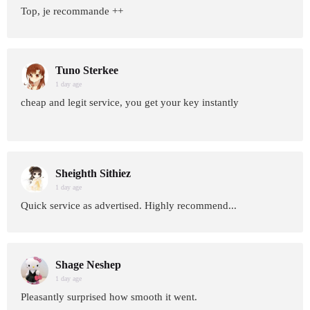
Top, je recommande ++
Tuno Sterkee
1 day age
cheap and legit service, you get your key instantly
Sheighth Sithiez
1 day age
Quick service as advertised. Highly recommend...
Shage Neshep
1 day age
Pleasantly surprised how smooth it went.