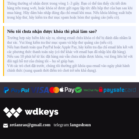
Thông thường sẽ nhận được trong vòng 1–3 giây. Bạn có thể tìm thấy chi tiết đơn
hàng trên trang web, hoặc khóa sẽ được gửi ngay lập tức đến hộp thư của bạn sau khi
mua hàng. Hãy đảm bảo nhập đúng địa chỉ email khi mua. Nếu khóa không xuất hiện
trong hộp thư, hãy kiểm tra thư mục spam hoặc hòm thư quảng cáo (nếu có).
Nếu tôi chưa nhận được khóa thì phải làm sao?
Trường hợp này hiếm khi xảy ra, nhưng email chứa khóa có thể bị đánh dấu nhầm là
thư rác. Vui lòng kiểm tra thư mục spam và hộp thư quảng cáo (nếu có).
Nếu bạn thanh toán qua PayPal hoặc Apple Pay, hãy kiểm tra địa chỉ email liên kết với
các phương thức thanh toán này (có thể khác với email bạn đã nhập khi đặt hàng).
Nếu sau 10 phút kể từ lúc đặt hàng mà vẫn chưa nhận được khóa, vui lòng liên hệ với
đội ngũ hỗ trợ của chúng tôi – họ sẽ giúp bạn.
Với các trò chơi đặt trước, chúng tôi thường gửi khóa qua email vào ngày phát hành
chính thức (xung quanh thời điểm trò chơi trở nên khả dụng).
zetianrao@gmail.com
telegram:
langoshsun