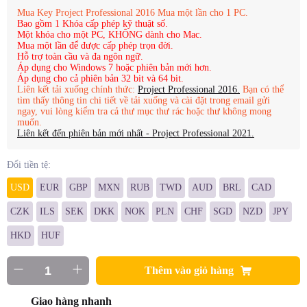
Mua Key Project Professional 2016 Mua một lần cho 1 PC.
Bao gồm 1 Khóa cấp phép kỹ thuật số.
Một khóa cho một PC, KHÔNG dành cho Mac.
Mua một lần để được cấp phép trọn đời.
Hỗ trợ toàn cầu và đa ngôn ngữ.
Áp dụng cho Windows 7 hoặc phiên bản mới hơn.
Áp dụng cho cả phiên bản 32 bit và 64 bit.
Liên kết tải xuống chính thức:
Project Professional 2016.
Bạn có thể
tìm thấy thông tin chi tiết về tải xuống và cài đặt trong email gửi
ngay, vui lòng kiểm tra cả thư mục thư rác hoặc thư không mong
muốn.
Liên kết đến phiên bản mới nhất - Project Professional 2021.
Đổi tiền tệ:
USD
EUR
GBP
MXN
RUB
TWD
AUD
BRL
CAD
CZK
ILS
SEK
DKK
NOK
PLN
CHF
SGD
NZD
JPY
HKD
HUF
Thêm vào giỏ hàng
Giao hàng nhanh