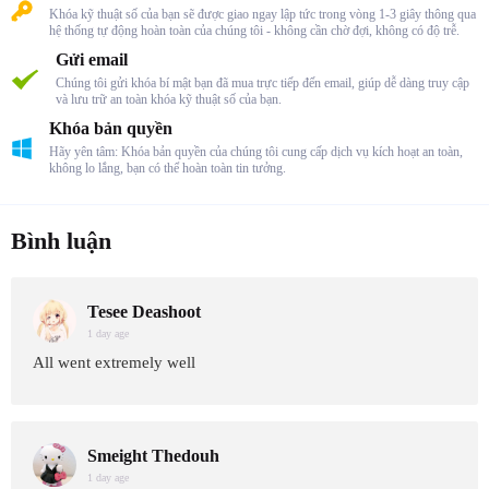
Khóa kỹ thuật số của bạn sẽ được giao ngay lập tức trong vòng 1-3 giây thông qua
hệ thống tự động hoàn toàn của chúng tôi - không cần chờ đợi, không có độ trễ.
Gửi email
Chúng tôi gửi khóa bí mật bạn đã mua trực tiếp đến email, giúp dễ dàng truy cập
và lưu trữ an toàn khóa kỹ thuật số của bạn.
Khóa bản quyền
Hãy yên tâm: Khóa bản quyền của chúng tôi cung cấp dịch vụ kích hoạt an toàn,
không lo lắng, bạn có thể hoàn toàn tin tưởng.
Bình luận
Tesee Deashoot
1 day age
All went extremely well
Smeight Thedouh
1 day age