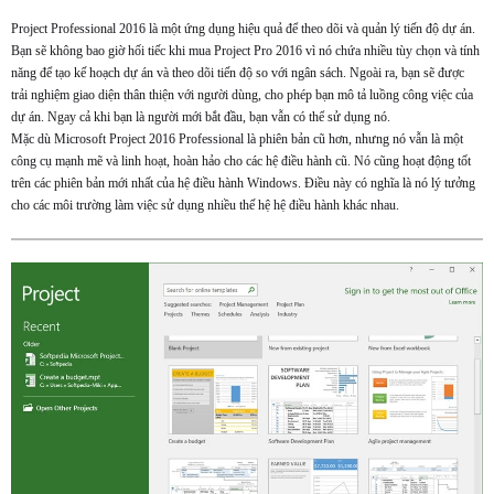
Project Professional 2016 là một ứng dụng hiệu quả để theo dõi và quản lý tiến độ dự án.
Bạn sẽ không bao giờ hối tiếc khi mua Project Pro 2016 vì nó chứa nhiều tùy chọn và tính
năng để tạo kế hoạch dự án và theo dõi tiến độ so với ngân sách. Ngoài ra, bạn sẽ được
trải nghiệm giao diện thân thiện với người dùng, cho phép bạn mô tả luồng công việc của
dự án. Ngay cả khi bạn là người mới bắt đầu, bạn vẫn có thể sử dụng nó.
Mặc dù Microsoft Project 2016 Professional là phiên bản cũ hơn, nhưng nó vẫn là một
công cụ mạnh mẽ và linh hoạt, hoàn hảo cho các hệ điều hành cũ. Nó cũng hoạt động tốt
trên các phiên bản mới nhất của hệ điều hành Windows. Điều này có nghĩa là nó lý tưởng
cho các môi trường làm việc sử dụng nhiều thế hệ hệ điều hành khác nhau.