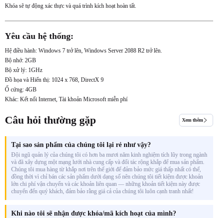
Khóa sẽ tự động xác thực và quá trình kích hoạt hoàn tất.
Yêu cầu hệ thống:
Hệ điều hành: Windows 7 trở lên, Windows Server 2088 R2 trở lên.
Bộ nhớ: 2GB
Bộ xử lý: 1GHz
Đồ họa và Hiển thị: 1024 x 768, DirectX 9
Ổ cứng: 4GB
Khác: Kết nối Internet, Tài khoản Microsoft miễn phí
Câu hỏi thường gặp
Xem thêm
Tại sao sản phẩm của chúng tôi lại rẻ như vậy?
Đội ngũ quản lý của chúng tôi có hơn ba mươi năm kinh nghiệm tích lũy trong ngành
và đã xây dựng một mạng lưới nhà cung cấp và đối tác rộng khắp để mua sản phẩm.
Chúng tôi mua hàng từ khắp nơi trên thế giới để đảm bảo mức giá thấp nhất có thể,
đồng thời vì chỉ bán các sản phẩm dưới dạng số nên chúng tôi tiết kiệm được khoản
lớn chi phí vận chuyển và các khoản liên quan — những khoản tiết kiệm này được
chuyển đến quý khách, đảm bảo rằng giá cả của chúng tôi luôn cạnh tranh nhất!
Khi nào tôi sẽ nhận được khóa/mã kích hoạt của mình?