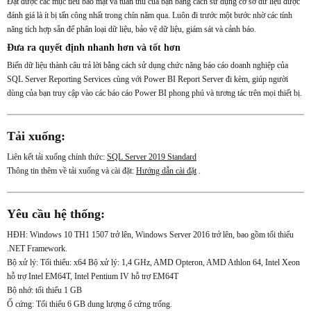
Đạt được các mục tiêu bảo mật và tuân thủ của bạn bằng cách sử dụng cơ sở dữ liệu được
đánh giá là ít bị tấn công nhất trong chín năm qua. Luôn đi trước một bước nhờ các tính
năng tích hợp sẵn để phân loại dữ liệu, bảo vệ dữ liệu, giám sát và cảnh báo.
Đưa ra quyết định nhanh hơn và tốt hơn
Biến dữ liệu thành câu trả lời bằng cách sử dụng chức năng báo cáo doanh nghiệp của
SQL Server Reporting Services cùng với Power BI Report Server đi kèm, giúp người
dùng của bạn truy cập vào các báo cáo Power BI phong phú và tương tác trên mọi thiết bị.
Tải xuống:
Liên kết tải xuống chính thức:
SQL Server 2019 Standard
Thông tin thêm về tải xuống và cài đặt:
Hướng dẫn cài đặt
.
Yêu cầu hệ thống:
HĐH: Windows 10 TH1 1507 trở lên, Windows Server 2016 trở lên, bao gồm tối thiểu
.NET Framework.
Bộ xử lý: Tối thiểu: x64 Bộ xử lý: 1,4 GHz, AMD Opteron, AMD Athlon 64, Intel Xeon
hỗ trợ Intel EM64T, Intel Pentium IV hỗ trợ EM64T
Bộ nhớ: tối thiểu 1 GB
Ổ cứng: Tối thiểu 6 GB dung lượng ổ cứng trống.