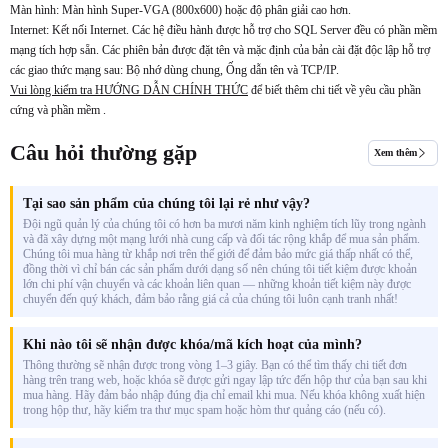
Màn hình: Màn hình Super-VGA (800x600) hoặc độ phân giải cao hơn.
Internet: Kết nối Internet. Các hệ điều hành được hỗ trợ cho SQL Server đều có phần mềm
mạng tích hợp sẵn. Các phiên bản được đặt tên và mặc định của bản cài đặt độc lập hỗ trợ
các giao thức mạng sau: Bộ nhớ dùng chung, Ống dẫn tên và TCP/IP.
Vui lòng kiểm tra HƯỚNG DẪN CHÍNH THỨC
để biết thêm chi tiết về yêu cầu phần
cứng và phần mềm .
Câu hỏi thường gặp
Xem thêm
Tại sao sản phẩm của chúng tôi lại rẻ như vậy?
Đội ngũ quản lý của chúng tôi có hơn ba mươi năm kinh nghiệm tích lũy trong ngành
và đã xây dựng một mạng lưới nhà cung cấp và đối tác rộng khắp để mua sản phẩm.
Chúng tôi mua hàng từ khắp nơi trên thế giới để đảm bảo mức giá thấp nhất có thể,
đồng thời vì chỉ bán các sản phẩm dưới dạng số nên chúng tôi tiết kiệm được khoản
lớn chi phí vận chuyển và các khoản liên quan — những khoản tiết kiệm này được
chuyển đến quý khách, đảm bảo rằng giá cả của chúng tôi luôn cạnh tranh nhất!
Khi nào tôi sẽ nhận được khóa/mã kích hoạt của mình?
Thông thường sẽ nhận được trong vòng 1–3 giây. Bạn có thể tìm thấy chi tiết đơn
hàng trên trang web, hoặc khóa sẽ được gửi ngay lập tức đến hộp thư của bạn sau khi
mua hàng. Hãy đảm bảo nhập đúng địa chỉ email khi mua. Nếu khóa không xuất hiện
trong hộp thư, hãy kiểm tra thư mục spam hoặc hòm thư quảng cáo (nếu có).