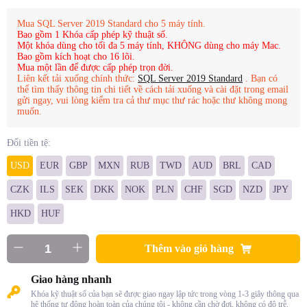
Mua SQL Server 2019 Standard cho 5 máy tính.
Bao gồm 1 Khóa cấp phép kỹ thuật số.
Một khóa dùng cho tối đa 5 máy tính, KHÔNG dùng cho máy Mac.
Bao gồm kích hoạt cho 16 lõi.
Mua một lần để được cấp phép trọn đời.
Liên kết tải xuống chính thức:
SQL Server 2019 Standard
. Bạn có
thể tìm thấy thông tin chi tiết về cách tải xuống và cài đặt trong email
gửi ngay, vui lòng kiểm tra cả thư mục thư rác hoặc thư không mong
muốn.
Đổi tiền tệ:
USD
EUR
GBP
MXN
RUB
TWD
AUD
BRL
CAD
CZK
ILS
SEK
DKK
NOK
PLN
CHF
SGD
NZD
JPY
HKD
HUF
Thêm vào giỏ hàng
Giao hàng nhanh
Khóa kỹ thuật số của bạn sẽ được giao ngay lập tức trong vòng 1-3 giây thông qua
hệ thống tự động hoàn toàn của chúng tôi - không cần chờ đợi, không có độ trễ.