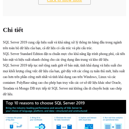
Click to show more
Chi tiết
SQL Server 2019 cung cấp hiệu suất và khả năng xử lý thông tin hàng đầu trong ngành
trên toàn bộ dữ liệu của bạn, cả dữ liệu có cấu trúc và phi cấu trúc.
SQL Server Standard Edition đặt ra chuẩn mực cho khả năng lập trình phong phú, cải tiến
bảo mật và hiệu suất nhanh chóng cho các ứng dụng tầm trung và kho dữ liệu.
SQL Server 2019 tiếp tục mở rộng ranh giới về bảo mật, tính khả dụng và hiệu suất cho
mọi khối lượng công việc dữ liệu của bạn, giờ đây với các công cụ tuân thủ mới, hiệu suất
cao hơn trên phần cứng mới nhất và tính khả dụng cao trên Windows, Linux và các
container. PolyBase nâng cao cho phép bạn truy vấn các cơ sở dữ liệu khác như Oracle,
Teradata và Mongo DB trực tiếp từ SQL Server mà không cần di chuyển hoặc sao chép
dữ liệu.