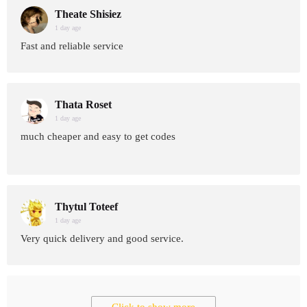
Theate Shisiez
1 day age
Fast and reliable service
Thata Roset
1 day age
much cheaper and easy to get codes
Thytul Toteef
1 day age
Very quick delivery and good service.