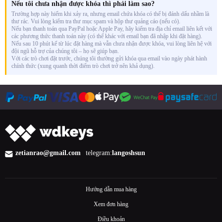
Nếu tôi chưa nhận được khóa thì phải làm sao?
Trường hợp này hiếm khi xảy ra, nhưng email chứa khóa có thể bị đánh dấu nhầm là
thư rác. Vui lòng kiểm tra thư mục spam và hộp thư quảng cáo (nếu có).
Nếu bạn thanh toán qua PayPal hoặc Apple Pay, hãy kiểm tra địa chỉ email liên kết với
các phương thức thanh toán này (có thể khác với email bạn đã nhập khi đặt hàng).
Nếu sau 10 phút kể từ lúc đặt hàng mà vẫn chưa nhận được khóa, vui lòng liên hệ với
đội ngũ hỗ trợ của chúng tôi – họ sẽ giúp bạn.
Với các trò chơi đặt trước, chúng tôi thường gửi khóa qua email vào ngày phát hành
chính thức (xung quanh thời điểm trò chơi trở nên khả dụng).
zetianrao@gmail.com
telegram:
langoshsun
Hướng dẫn mua hàng
Xem đơn hàng
Điều khoản