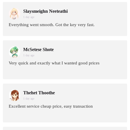
Slaysmeighn Neeteathi
1 day age
Everything went smooth. Got the key very fast.
McSetese Shote
1 day age
Very quick and exactly what I wanted good prices
Thehet Thoothe
1 day age
Excellent service cheap price, easy transaction