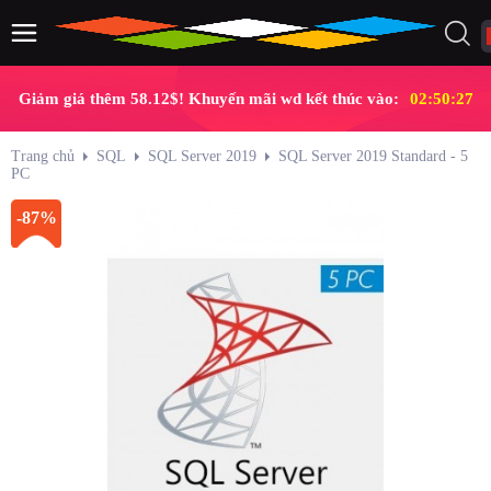
Giảm giá thêm 58.12$! Khuyến mãi wd kết thúc vào:
02:50:27
Trang chủ
SQL
SQL Server 2019
SQL Server 2019 Standard - 5
PC
-87%