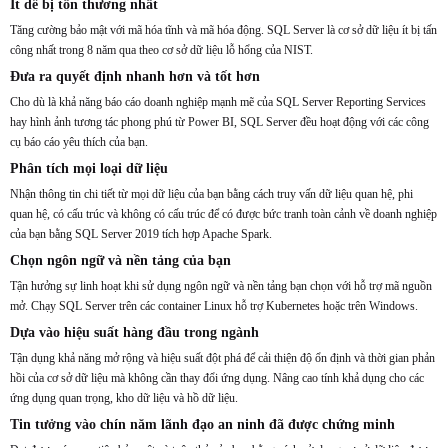
Ít dễ bị tổn thương nhất
Tăng cường bảo mật với mã hóa tĩnh và mã hóa động. SQL Server là cơ sở dữ liệu ít bị tấn
công nhất trong 8 năm qua theo cơ sở dữ liệu lỗ hổng của NIST.
Đưa ra quyết định nhanh hơn và tốt hơn
Cho dù là khả năng báo cáo doanh nghiệp mạnh mẽ của SQL Server Reporting Services
hay hình ảnh tương tác phong phú từ Power BI, SQL Server đều hoạt động với các công
cụ báo cáo yêu thích của bạn.
Phân tích mọi loại dữ liệu
Nhận thông tin chi tiết từ mọi dữ liệu của bạn bằng cách truy vấn dữ liệu quan hệ, phi
quan hệ, có cấu trúc và không có cấu trúc để có được bức tranh toàn cảnh về doanh nghiệp
của bạn bằng SQL Server 2019 tích hợp Apache Spark.
Chọn ngôn ngữ và nền tảng của bạn
Tận hưởng sự linh hoạt khi sử dụng ngôn ngữ và nền tảng bạn chọn với hỗ trợ mã nguồn
mở. Chạy SQL Server trên các container Linux hỗ trợ Kubernetes hoặc trên Windows.
Dựa vào hiệu suất hàng đầu trong ngành
Tận dụng khả năng mở rộng và hiệu suất đột phá để cải thiện độ ổn định và thời gian phản
hồi của cơ sở dữ liệu mà không cần thay đổi ứng dụng. Nâng cao tính khả dụng cho các
ứng dụng quan trọng, kho dữ liệu và hồ dữ liệu.
Tin tưởng vào chín năm lãnh đạo an ninh đã được chứng minh