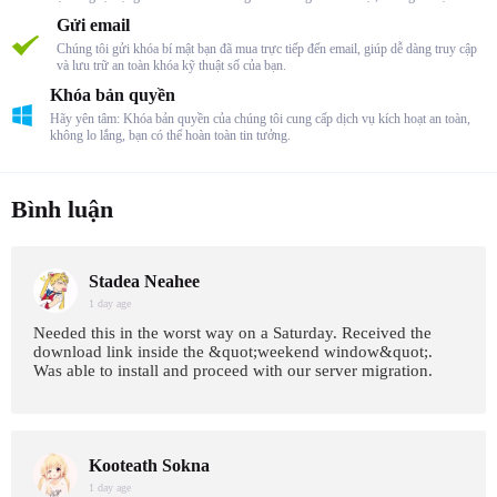
Gửi email
Chúng tôi gửi khóa bí mật bạn đã mua trực tiếp đến email, giúp dễ dàng truy cập
và lưu trữ an toàn khóa kỹ thuật số của bạn.
Khóa bản quyền
Hãy yên tâm: Khóa bản quyền của chúng tôi cung cấp dịch vụ kích hoạt an toàn,
không lo lắng, bạn có thể hoàn toàn tin tưởng.
Bình luận
Stadea Neahee
1 day age
Needed this in the worst way on a Saturday. Received the
download link inside the &quot;weekend window&quot;.
Was able to install and proceed with our server migration.
Kooteath Sokna
1 day age