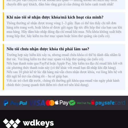
chuyển đến quý khách, đảm bảo rằng giá cả của chúng tôi luôn cạnh tranh nhất!
Khi nào tôi sẽ nhận được khóa/mã kích hoạt của mình?
Thông thường sẽ nhận được trong vòng 1–3 giây. Bạn có thể tìm thấy chi tiết đơn
hàng trên trang web, hoặc khóa sẽ được gửi ngay lập tức đến hộp thư của bạn sau khi
mua hàng. Hãy đảm bảo nhập đúng địa chỉ email khi mua. Nếu khóa không xuất hiện
trong hộp thư, hãy kiểm tra thư mục spam hoặc hòm thư quảng cáo (nếu có).
Nếu tôi chưa nhận được khóa thì phải làm sao?
Trường hợp này hiếm khi xảy ra, nhưng email chứa khóa có thể bị đánh dấu nhầm là
thư rác. Vui lòng kiểm tra thư mục spam và hộp thư quảng cáo (nếu có).
Nếu bạn thanh toán qua PayPal hoặc Apple Pay, hãy kiểm tra địa chỉ email liên kết với
các phương thức thanh toán này (có thể khác với email bạn đã nhập khi đặt hàng).
Nếu sau 10 phút kể từ lúc đặt hàng mà vẫn chưa nhận được khóa, vui lòng liên hệ với
đội ngũ hỗ trợ của chúng tôi – họ sẽ giúp bạn.
Với các trò chơi đặt trước, chúng tôi thường gửi khóa qua email vào ngày phát hành
chính thức (xung quanh thời điểm trò chơi trở nên khả dụng).