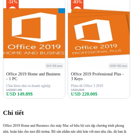
Mua ngay
Mua ngay
-51%
-83%
810+Đã mua
4500+Đã mua
Office 2019 Home and Business
Office 2019 Professional Plus -
- 1 PC
3 Keys
Chìa khóa nhà và doanh nghiệp
Phím tắt Office 3 2019
USD307.49$
USD1291$
USD 149.89$
USD 220.00$
Mua ngay
Mua ngay
Chi tiết
Office 2019 Home and Business cho máy Mac sở hữu bộ sưu tập chương trình phong
phú, hoàn hảo cho mọi đối tượng. Bộ sản phẩm này phù hợp với mọi nhu cầu, dù bạn là