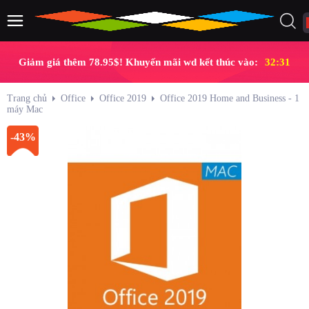
Giảm giá thêm 78.95$! Khuyến mãi wd kết thúc vào:
32:30
Trang chủ
Office
Office 2019
Office 2019 Home and Business - 1
máy Mac
-43%