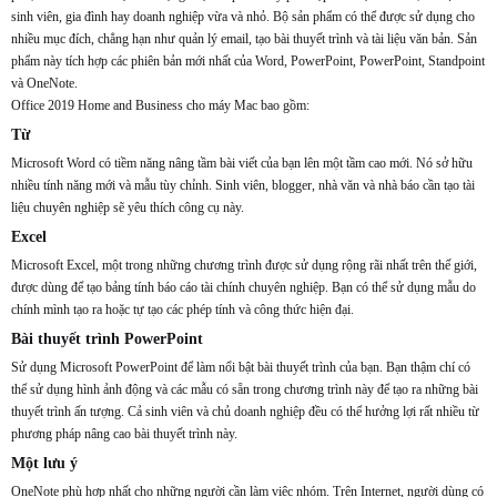
sinh viên, gia đình hay doanh nghiệp vừa và nhỏ. Bộ sản phẩm có thể được sử dụng cho
nhiều mục đích, chẳng hạn như quản lý email, tạo bài thuyết trình và tài liệu văn bản. Sản
phẩm này tích hợp các phiên bản mới nhất của Word, PowerPoint, PowerPoint, Standpoint
và OneNote.
Office 2019 Home and Business cho máy Mac bao gồm:
Từ
Microsoft Word có tiềm năng nâng tầm bài viết của bạn lên một tầm cao mới. Nó sở hữu
nhiều tính năng mới và mẫu tùy chỉnh. Sinh viên, blogger, nhà văn và nhà báo cần tạo tài
liệu chuyên nghiệp sẽ yêu thích công cụ này.
Excel
Microsoft Excel, một trong những chương trình được sử dụng rộng rãi nhất trên thế giới,
được dùng để tạo bảng tính báo cáo tài chính chuyên nghiệp. Bạn có thể sử dụng mẫu do
chính mình tạo ra hoặc tự tạo các phép tính và công thức hiện đại.
Bài thuyết trình PowerPoint
Sử dụng Microsoft PowerPoint để làm nổi bật bài thuyết trình của bạn. Bạn thậm chí có
thể sử dụng hình ảnh động và các mẫu có sẵn trong chương trình này để tạo ra những bài
thuyết trình ấn tượng. Cả sinh viên và chủ doanh nghiệp đều có thể hưởng lợi rất nhiều từ
phương pháp nâng cao bài thuyết trình này.
Một lưu ý
OneNote phù hợp nhất cho những người cần làm việc nhóm. Trên Internet, người dùng có