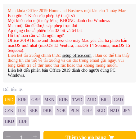
Mua khóa Office 2019 Home and Business một lần cho 1 máy Mac.
Bao gồm 1 Khóa cấp phép kỹ thuật số.
Một khóa cho một máy Mac, KHÔNG dành cho Windows.
Mua một lần để được cấp phép trọn đời.
Áp dụng cho cả phiên bản 32 bit và 64 bit.
Hỗ trợ toàn cầu và đa ngôn ngữ.
Office 2019 Home and Business cho máy Mac yêu cầu ba phiên bản
macOS mới nhất (macOS 13 Ventura, macOS 14 Sonoma, macOS 15
Sequoia).
Liên kết tải xuống chính thức:
setup.office.com
. Bạn có thể tìm thấy
thông tin chi tiết về tải xuống và cài đặt trong email gửi ngay, vui
lòng kiểm tra cả thư mục thư rác hoặc thư không mong muốn.
Liên kết đến phiên bản Office 2019 dành cho người dùng PC
Windows.
Đổi tiền tệ:
USD
EUR
GBP
MXN
RUB
TWD
AUD
BRL
CAD
CZK
ILS
SEK
DKK
NOK
PLN
CHF
SGD
NZD
JPY
HKD
HUF
Thêm vào giỏ hàng