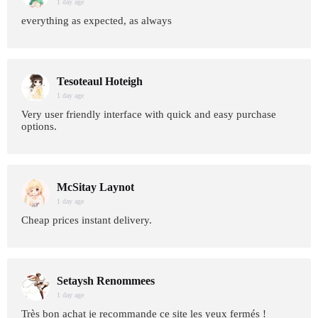
1 day age
everything as expected, as always
Tesoteaul Hoteigh
1 day age
Very user friendly interface with quick and easy purchase
options.
McSitay Laynot
1 day age
Cheap prices instant delivery.
Setaysh Renommees
1 day age
Très bon achat je recommande ce site les yeux fermés !