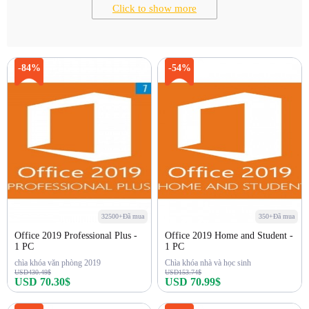
Click to show more
-84%
-54%
32500+Đã mua
350+Đã mua
Office 2019 Professional Plus -
Office 2019 Home and Student -
1 PC
1 PC
chìa khóa văn phòng 2019
Chìa khóa nhà và học sinh
USD430.49$
USD153.74$
USD 70.30$
USD 70.99$