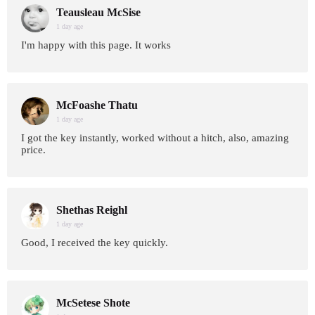
Teausleau McSise
1 day age
I'm happy with this page. It works
McFoashe Thatu
1 day age
I got the key instantly, worked without a hitch, also, amazing
price.
Shethas Reighl
1 day age
Good, I received the key quickly.
McSetese Shote