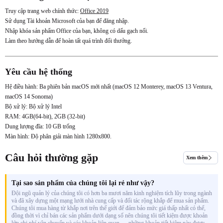
Truy cập trang web chính thức:
Office 2019
Sử dụng Tài khoản Microsoft của bạn để đăng nhập.
Nhập khóa sản phẩm Office của bạn, không có dấu gạch nối.
Làm theo hướng dẫn để hoàn tất quá trình đổi thưởng.
Yêu cầu hệ thống
Hệ điều hành: Ba phiên bản macOS mới nhất (macOS 12 Monterey, macOS 13 Ventura,
macOS 14 Sonoma)
Bộ xử lý: Bộ xử lý Intel
RAM: 4GB(64-bit), 2GB (32-bit)
Dung lượng đĩa: 10 GB trống
Màn hình: Độ phân giải màn hình 1280x800.
Câu hỏi thường gặp
Xem thêm
Tại sao sản phẩm của chúng tôi lại rẻ như vậy?
Đội ngũ quản lý của chúng tôi có hơn ba mươi năm kinh nghiệm tích lũy trong ngành
và đã xây dựng một mạng lưới nhà cung cấp và đối tác rộng khắp để mua sản phẩm.
Chúng tôi mua hàng từ khắp nơi trên thế giới để đảm bảo mức giá thấp nhất có thể,
đồng thời vì chỉ bán các sản phẩm dưới dạng số nên chúng tôi tiết kiệm được khoản
lớn chi phí vận chuyển và các khoản liên quan — những khoản tiết kiệm này được