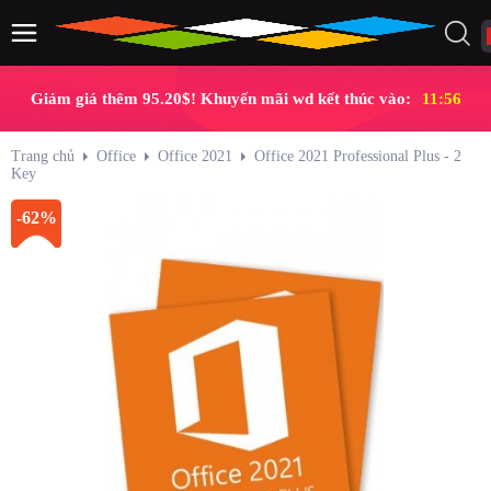
Giảm giá thêm 95.20$! Khuyến mãi wd kết thúc vào:
11:56
Trang chủ
Office
Office 2021
Office 2021 Professional Plus - 2
Key
-62%