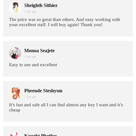
Sheighth Sithiez
1 day age
The price was so great than others. And easy working with
your excellent staff. I will buy again! Thank you!
Monoa Seajete
1 day age
Easy to use and excellent
Pheende Steshysm
1 day age
It’s fast and safe all I can find almost any key I want and it’s
cheap
Kought Phethes