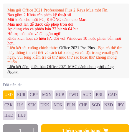
Mua gói Office 2021 Professional Plus 2 Keys Mua một lần.
Bao gồm 2 Khóa cấp phép kỹ thuật số.
Một khóa cho một PC, KHÔNG dành cho Mac.
Mua một lần để được cấp phép trọn đời.
Áp dụng cho cả phiên bản 32 bit và 64 bit.
Hỗ trợ toàn cầu và đa ngôn ngữ.
Khóa kích hoạt có hiệu lực đối với Windows 10 hoặc phiên bản mới
hơn.
Liên kết tải xuống chính thức:
Office 2021 Pro Plus
. Bạn có thể tìm
thấy thông tin chi tiết về cách tải xuống và cài đặt trong email gửi
ngay, vui lòng kiểm tra cả thư mục thư rác hoặc thư không mong
muốn.
Liên kết đến phiên bản Office 2021 MAC dành cho người dùng
Apple.
Đổi tiền tệ:
USD
EUR
GBP
MXN
RUB
TWD
AUD
BRL
CAD
CZK
ILS
SEK
DKK
NOK
PLN
CHF
SGD
NZD
JPY
HKD
HUF
Thêm vào giỏ hàng