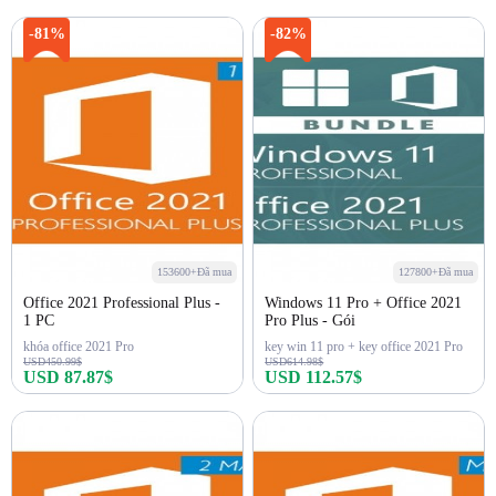
-81%
-82%
153600+Đã mua
127800+Đã mua
Office 2021 Professional Plus -
Windows 11 Pro + Office 2021
1 PC
Pro Plus - Gói
khóa office 2021 Pro
key win 11 pro + key office 2021 Pro
USD450.99$
USD614.98$
USD 87.87$
USD 112.57$
Mua ngay
Mua ngay