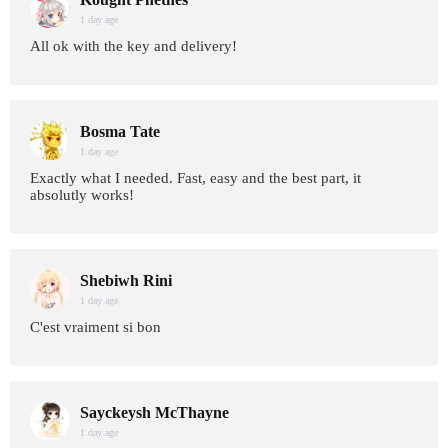
1 day age
All ok with the key and delivery!
Bosma Tate
1 day age
Exactly what I needed. Fast, easy and the best part, it
absolutly works!
Shebiwh Rini
1 day age
C'est vraiment si bon
Sayckeysh McThayne
1 day age