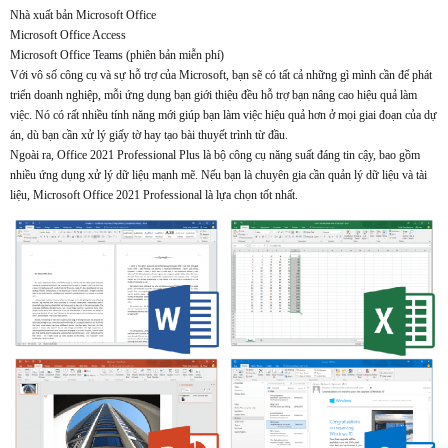
Nhà xuất bản Microsoft Office
Microsoft Office Access
Microsoft Office Teams (phiên bản miễn phí)
Với vô số công cụ và sự hỗ trợ của Microsoft, bạn sẽ có tất cả những gì mình cần để phát
triển doanh nghiệp, mỗi ứng dụng bạn giới thiệu đều hỗ trợ bạn nâng cao hiệu quả làm
việc. Nó có rất nhiều tính năng mới giúp bạn làm việc hiệu quả hơn ở mọi giai đoạn của dự
án, dù bạn cần xử lý giấy tờ hay tạo bài thuyết trình từ đầu.
Ngoài ra, Office 2021 Professional Plus là bộ công cụ năng suất đáng tin cậy, bao gồm
nhiều ứng dụng xử lý dữ liệu mạnh mẽ. Nếu bạn là chuyên gia cần quản lý dữ liệu và tài
liệu, Microsoft Office 2021 Professional là lựa chọn tốt nhất.