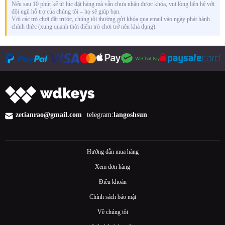
Nếu sau 10 phút kể từ lúc đặt hàng mà vẫn chưa nhận được khóa, vui lòng liên hệ với
đội ngũ hỗ trợ của chúng tôi – họ sẽ giúp bạn.
Với các trò chơi đặt trước, chúng tôi thường gửi khóa qua email vào ngày phát hành
chính thức (xung quanh thời điểm trò chơi trở nên khả dụng).
zetianrao@gmail.com
telegram:
langoshsun
Hướng dẫn mua hàng
Xem đơn hàng
Điều khoản
Chính sách bảo mật
Về chúng tôi