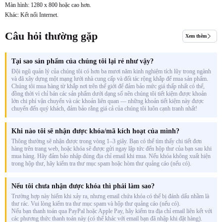
Màn hình: 1280 x 800 hoặc cao hơn.
Khác: Kết nối Internet.
Câu hỏi thường gặp
Xem thêm
Tại sao sản phẩm của chúng tôi lại rẻ như vậy?
Đội ngũ quản lý của chúng tôi có hơn ba mươi năm kinh nghiệm tích lũy trong ngành
và đã xây dựng một mạng lưới nhà cung cấp và đối tác rộng khắp để mua sản phẩm.
Chúng tôi mua hàng từ khắp nơi trên thế giới để đảm bảo mức giá thấp nhất có thể,
đồng thời vì chỉ bán các sản phẩm dưới dạng số nên chúng tôi tiết kiệm được khoản
lớn chi phí vận chuyển và các khoản liên quan — những khoản tiết kiệm này được
chuyển đến quý khách, đảm bảo rằng giá cả của chúng tôi luôn cạnh tranh nhất!
Khi nào tôi sẽ nhận được khóa/mã kích hoạt của mình?
Thông thường sẽ nhận được trong vòng 1–3 giây. Bạn có thể tìm thấy chi tiết đơn
hàng trên trang web, hoặc khóa sẽ được gửi ngay lập tức đến hộp thư của bạn sau khi
mua hàng. Hãy đảm bảo nhập đúng địa chỉ email khi mua. Nếu khóa không xuất hiện
trong hộp thư, hãy kiểm tra thư mục spam hoặc hòm thư quảng cáo (nếu có).
Nếu tôi chưa nhận được khóa thì phải làm sao?
Trường hợp này hiếm khi xảy ra, nhưng email chứa khóa có thể bị đánh dấu nhầm là
thư rác. Vui lòng kiểm tra thư mục spam và hộp thư quảng cáo (nếu có).
Nếu bạn thanh toán qua PayPal hoặc Apple Pay, hãy kiểm tra địa chỉ email liên kết với
các phương thức thanh toán này (có thể khác với email bạn đã nhập khi đặt hàng).