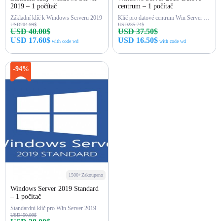
2019 – 1 počítač
centrum – 1 počítač
Základní klíč k Windows Serveru 2019
Klíč pro datové centrum Win Server 2019
USD204.99$
USD235.74$
USD 40.00$
USD 37.50$
USD 17.60$
USD 16.50$
with code wd
with code wd
Okamžitý nákup
Okamžitý nákup
-94%
1500+Zakoupeno
Windows Server 2019 Standard
– 1 počítač
Standardní klíč pro Win Server 2019
USD450.99$