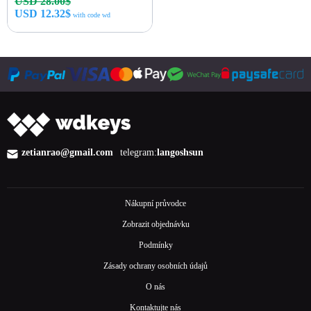
USD 28.00$
USD 12.32$
with code wd
Okamžitý nákup
zetianrao@gmail.com
telegram:
langoshsun
Nákupní průvodce
Zobrazit objednávku
Podmínky
Zásady ochrany osobních údajů
O nás
Kontaktujte nás