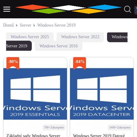
Domů
Server
Windows Server 2019
Windows Server 2025
Windows Server 2022
Windows
Server 2019
Windows Server 2016
-80%
-84%
780+Zakoupeno
1400+Zakoupeno
Základní sady Windows Server
Windows Server 2019 Datové