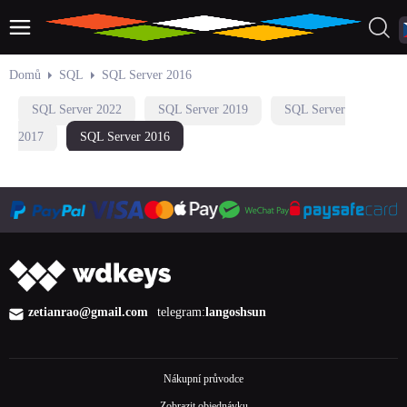
Domů
SQL
SQL Server 2016
SQL Server 2022
SQL Server 2019
SQL Server
2017
SQL Server 2016
zetianrao@gmail.com
telegram:
langoshsun
Nákupní průvodce
Zobrazit objednávku