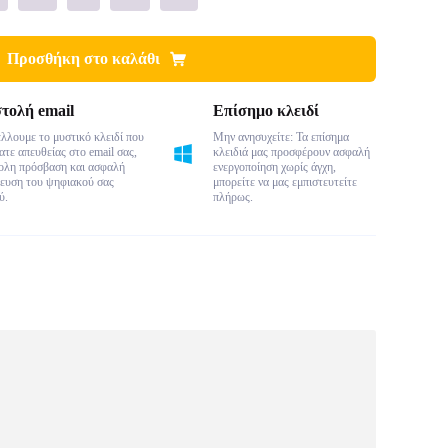
Προσθήκη στο καλάθι
τολή email
Επίσημο κλειδί
λλουμε το μυστικό κλειδί που
Μην ανησυχείτε: Τα επίσημα
τε απευθείας στο email σας,
κλειδιά μας προσφέρουν ασφαλή
κολη πρόσβαση και ασφαλή
ενεργοποίηση χωρίς άγχη,
ευση του ψηφιακού σας
μπορείτε να μας εμπιστευτείτε
ύ.
πλήρως.