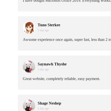
I have bought Microsoft Office 2019. Everything works.
Tuno Sterkee
1 day age
Awsome experience once again, super fast, less than 2 m
Saynawh Thyshe
1 day age
Great website, completely reliable, easy payment.
Shage Neshep
1 day age