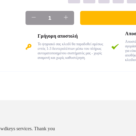
Αποσ
Γρήγορη αποστολή
Αποστέ
Το ψηφιακό σας κλειδί θα παραδοθεί αμέσως
αγοράσα
εντός 1-3 δευτερολέπτων μέσω του πλήρως
για εύ
αυτοματοποιημένου συστήματός μας - χωρίς
αποθήκ
αναμονή και χωρίς καθυστέρηση.
κλειδιο
as wdkeys services. Thank you