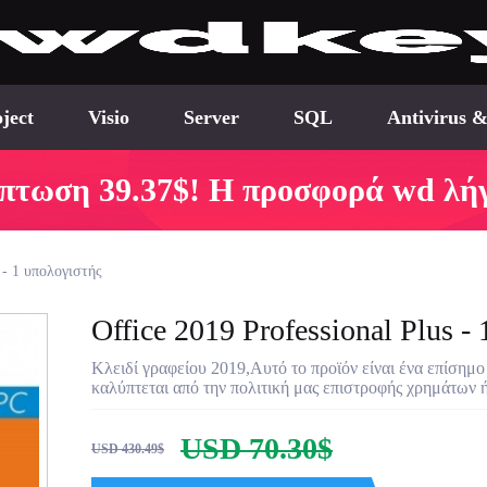
ject
Visio
Server
SQL
Antivirus &
πτωση 39.37$! Η προσφορά wd λήγ
 - 1 υπολογιστής
Office 2019 Professional Plus -
Κλειδί γραφείου 2019,Αυτό το προϊόν είναι ένα επίσημο
καλύπτεται από την πολιτική μας επιστροφής χρημάτων 
USD 70.30$
USD 430.49$