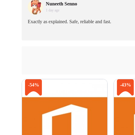
Nuneeth Senno
1 day age
Exactly as explained. Safe, reliable and fast.
-54%
-43%