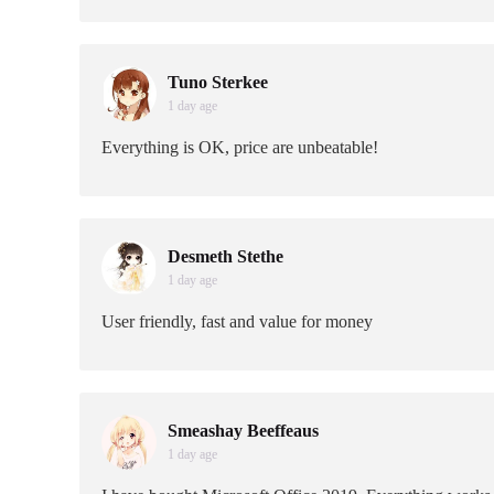
Tuno Sterkee
1 day age
Everything is OK, price are unbeatable!
Desmeth Stethe
1 day age
User friendly, fast and value for money
Smeashay Beeffeaus
1 day age