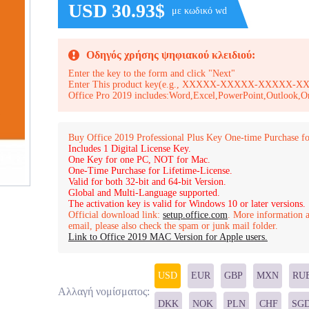
USD 30.93$
με κωδικό wd
Οδηγός χρήσης ψηφιακού κλειδιού:
Enter the key to the form and click "Next"
Enter This product key(e.g., XXXXX-XXXXX-XXXXX
Office Pro 2019 includes:Word,Excel,PowerPoint,Outlook,O
Buy Office 2019 Professional Plus Key One-time Purchase fo
Includes 1 Digital License Key.
One Key for one PC, NOT for Mac.
One-Time Purchase for Lifetime-License.
Valid for both 32-bit and 64-bit Version.
Global and Multi-Language supported.
The activation key is valid for Windows 10 or later versions.
Official download link:
setup.office.com
. More information a
email, please also check the spam or junk mail folder.
Link to Office 2019 MAC Version for Apple users.
USD
EUR
GBP
MXN
RU
Αλλαγή νομίσματος:
DKK
NOK
PLN
CHF
SG