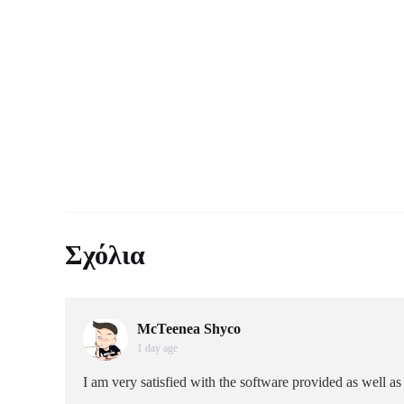
Σχόλια
McTeenea Shyco
1 day age
I am very satisfied with the software provided as well 