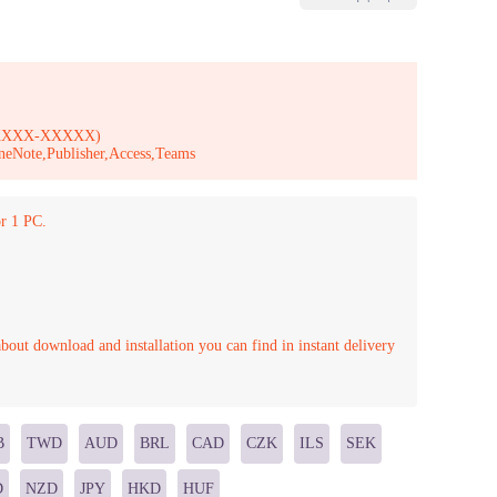
-XXXXX-XXXXX)
neNote,Publisher,Access,Teams
r 1 PC.
bout download and installation you can find in instant delivery
B
TWD
AUD
BRL
CAD
CZK
ILS
SEK
D
NZD
JPY
HKD
HUF