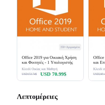
350+Αγορασμένο
Office 2019 για Οικιακή Χρήση
Office
και Φοιτητές - 1 Υπολογιστής
και Επ
Κλειδί Οικίας και Μαθητή
Κλειδί σ
USD 70.99$
USD153.74$
USD249.
Αγορά τώρα
Λεπτομέρειες