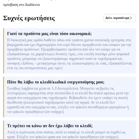
πρόσβαση στο Διαδίκτυο
Συχνές ερωτήσεις
Δείτε περισσότερα
Γιατί τα προϊόντα μας είναι τόσο οικονομικά;
Η διοικητική μας ομάδα διαθέτει πάνω από τριάντα χρόνια συνολικής εμπειρίας στη
βιομηχανία και έχει δημιουργήσει ένα ευρύ δίκτυο προμηθευτών και επαφών για την
προμήθεια προϊόντων. Προμηθευόμαστε προϊόντα από όλο τον κόσμο για να
εξασφαλίσουμε τις χαμηλότερες δυνατές τιμές, ενώ επειδή πουλάμε μόνο ψηφιακά
προϊόντα, μπορούμε να εξοικονομήσουμε σημαντικό ποσό σε ταχυδρομικά και
συναφείς εξόδους – μεταφέρουμε αυτές τις εξοικονομήσεις σε εσάς, εξασφαλίζοντας
έτσι τις πιο ανταγωνιστικές μας τιμές!
Πότε θα λάβω το κλειδί/κωδικό ενεργοποίησης μου;
Συνήθως λαμβάνεται μέσα σε 1-3 δευτερόλεπτα. Μπορείτε να βρείτε τις
λεπτομέρειες παραγγελίας στην ιστοσελίδα ή το κλειδί θα σταλεί αμέσως μετά την
αγορά στο εισερχόμενο σας ταχυδρομείο. Βεβαιωθείτε ότι έχετε εισάγει τη σωστή
διεύθυνση ηλεκτρονικού ταχυδρομείου κατά την αγορά. Αν το κλειδί δεν
εμφανίζεται στο εισερχόμενο σας, ελέγξτε τον φάκελο ανεπιθύμητων μηνυμάτων ή
τον φάκελο προωθήσεων (αν υπάρχει).
Τι πρέπει να κάνω αν δεν έχω λάβει το κλειδί;
Αυτή η περίπτωση είναι σπάνια, αλλά το email με το κλειδί μπορεί να ληφθεί ως
spam. Ελέγξτε τον φάκελο spam και τον φάκελο προωθήσεων (αν υπάρχει).