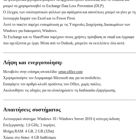
μπορεί να χρησιμοποιηθεί το Exchange Data Loss Prevention (DLP).
Ο έλεγχος των υπολογιστικών φύλλων για σφάλματα και ασυνέπειες μπορεί να γίνει με τη
λειτουργία Inquire του Excel και το Power Pivot.
Αυτό το πακέτο παρέχει ενσωμάτωση με τις Υπηρεσίες Διαχείρισης Δικαιωμάτων των
Windows για διακομιστές Windows.
Το Exchange και το SharePoint παρέχουν στους χρήστες πρόσβαση σε email και έγγραφα
που σχετίζονται με έργα. Μέσα από το Outlook, μπορείτε να εκτελέσετε όλα αυτά.
Λήψη και ενεργοποίηση:
Μεταβείτε στην επίσημη ιστοσελίδα:
setup.office.com
Χρησιμοποιήστε τον Λογαριασμό Microsoft σας για να συνδεθείτε.
Εισαγάγετε τον αριθμό-κλειδί προϊόντος του Office, χωρίς παύλες.
Ακολουθήστε τις οδηγίες για να ολοκληρώσετε τη διαδικασία εξαργύρωσης.
Απαιτήσεις συστήματος
Λειτουργικό σύστημα: Windows 10 / Windows Server 2019 ή νεότερη έκδοση
Επεξεργαστής: 1,6 GHz, 2 πυρήνες
Μνήμη RAM: 4 GB, 2 GB (32bit)
Χώρος στο δίσκο: 4 GB διαθέσιμος