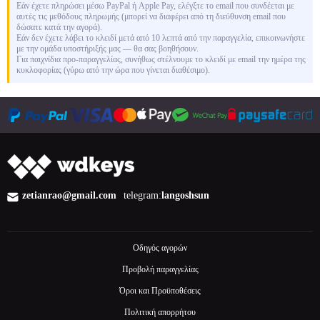
Εάν έχετε πληρώσει μέσω PayPal ή Apple Pay, ελέγξτε το email που συνδέεται με
αυτές τις μεθόδους πληρωμής (μπορεί να διαφέρει από τη διεύθυνση email που
δώσατε κατά την αγορά).
Εάν δεν έχετε λάβει το κλειδί μετά από 10 λεπτά από την παραγγελία, επικοινωνήστε
με την ομάδα υποστήριξής μας — θα σας βοηθήσουν.
Για παιχνίδια προ-παραγγελίας, συνήθως στέλνουμε το κλειδί με email την ημέρα της
κυκλοφορίας (γύρω από την ώρα που γίνεται διαθέσιμο).
zetianrao@gmail.com
telegram:
langoshsun
Οδηγός αγορών
Προβολή παραγγελίας
Όροι και Προϋποθέσεις
Πολιτική απορρήτου