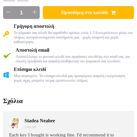
Προσθήκη στο καλάθι
Γρήγορη αποστολή
Το ψηφιακό σας κλειδί θα παραδοθεί αμέσως εντός 1-3 δευτερολέπτων μέσω του
πλήρως αυτοματοποιημένου συστήματός μας - χωρίς αναμονή και χωρίς
καθυστέρηση.
Αποστολή email
Αποστέλλουμε το μυστικό κλειδί που αγοράσατε απευθείας στο email σας, για
εύκολη πρόσβαση και ασφαλή αποθήκευση του ψηφιακού σας κλειδιού.
Επίσημο κλειδί
Μην ανησυχείτε: Τα επίσημα κλειδιά μας προσφέρουν ασφαλή ενεργοποίηση
χωρίς άγχη, μπορείτε να μας εμπιστευτείτε πλήρως.
Σχόλια
Stadea Neahee
1 day age
Each key I bought is working fine. I'd recommend it to