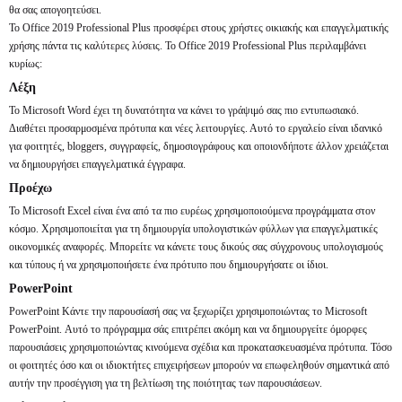
θα σας απογοητεύσει.
Το Office 2019 Professional Plus προσφέρει στους χρήστες οικιακής και επαγγελματικής
χρήσης πάντα τις καλύτερες λύσεις. Το Office 2019 Professional Plus περιλαμβάνει
κυρίως:
Λέξη
Το Microsoft Word έχει τη δυνατότητα να κάνει το γράψιμό σας πιο εντυπωσιακό.
Διαθέτει προσαρμοσμένα πρότυπα και νέες λειτουργίες. Αυτό το εργαλείο είναι ιδανικό
για φοιτητές, bloggers, συγγραφείς, δημοσιογράφους και οποιονδήποτε άλλον χρειάζεται
να δημιουργήσει επαγγελματικά έγγραφα.
Προέχω
Το Microsoft Excel είναι ένα από τα πιο ευρέως χρησιμοποιούμενα προγράμματα στον
κόσμο. Χρησιμοποιείται για τη δημιουργία υπολογιστικών φύλλων για επαγγελματικές
οικονομικές αναφορές. Μπορείτε να κάνετε τους δικούς σας σύγχρονους υπολογισμούς
και τύπους ή να χρησιμοποιήσετε ένα πρότυπο που δημιουργήσατε οι ίδιοι.
PowerPoint
PowerPoint Κάντε την παρουσίασή σας να ξεχωρίζει χρησιμοποιώντας το Microsoft
PowerPoint. Αυτό το πρόγραμμα σάς επιτρέπει ακόμη και να δημιουργείτε όμορφες
παρουσιάσεις χρησιμοποιώντας κινούμενα σχέδια και προκατασκευασμένα πρότυπα. Τόσο
οι φοιτητές όσο και οι ιδιοκτήτες επιχειρήσεων μπορούν να επωφεληθούν σημαντικά από
αυτήν την προσέγγιση για τη βελτίωση της ποιότητας των παρουσιάσεων.