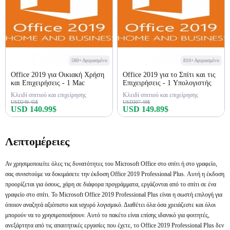
580+Αγορασμένο
810+Αγορασμένο
Office 2019 για Οικιακή Χρήση
Office 2019 για το Σπίτι και τις
και Επιχειρήσεις - 1 Mac
Επιχειρήσεις - 1 Υπολογιστής
Κλειδί σπιτιού και επιχείρησης
Κλειδί σπιτιού και επιχείρησης
USD249.45$
USD307.49$
USD 140.99$
USD 149.89$
Αγορά τώρα
Αγορά τώρα
Λεπτομέρειες
Αν χρησιμοποιείτε όλες τις δυνατότητες του Microsoft Office στο σπίτι ή στο γραφείο,
σας συνιστούμε να δοκιμάσετε την έκδοση Office 2019 Professional Plus. Αυτή η έκδοση
προορίζεται για όσους, χάρη σε διάφορα προγράμματα, εργάζονται από το σπίτι σε ένα
γραφείο στο σπίτι. Το Microsoft Office 2019 Professional Plus είναι η σωστή επιλογή για
όποιον αναζητά αξιόπιστο και ισχυρό λογισμικό. Διαθέτει όλα όσα χρειάζεστε και όλοι
μπορούν να το χρησιμοποιήσουν. Αυτό το πακέτο είναι επίσης ιδανικό για φοιτητές,
ανεξάρτητα από τις απαιτητικές εργασίες που έχετε, το Office 2019 Professional Plus δεν