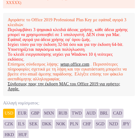
XXXXX)
Αγοράστε το Office 2019 Professional Plus Key με εφάπαξ αγορά 3
κλειδιών.
Περιλαμβάνει 3 ψηφιακά κλειδιά άδειας χρήσης, κάθε άδεια χρήσης
μπορεί να χρησιμοποιηθεί σε 1 υπολογιστή.
ΔΕΝ είναι για Mac.
Εφάπαξ αγορά για άδεια χρήσης εφ' όρου ζωής.
Ισχύει τόσο για την έκδοση 32-bit όσο και για την έκδοση 64-bit.
Υποστηρίζεται παγκόσμια και πολύγλωσση.
Το κλειδί ενεργοποίησης ισχύει για Windows 10 ή νεότερες
εκδόσεις.
Επίσημος σύνδεσμος λήψης:
setup.office.com
. Περισσότερες
πληροφορίες σχετικά με τη λήψη και την εγκατάσταση μπορείτε να
βρείτε στο email άμεσης παράδοσης. Ελέγξτε επίσης τον φάκελο
ανεπιθύμητης αλληλογραφίας.
Σύνδεσμος προς την έκδοση MAC του Office 2019 για χρήστες
Apple.
Αλλαγή νομίσματος:
USD
EUR
GBP
MXN
RUB
TWD
AUD
BRL
CAD
CZK
ILS
SEK
DKK
NOK
PLN
CHF
SGD
NZD
JPY
HKD
HUF