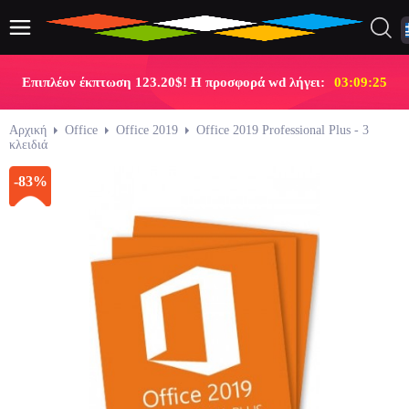
Επιπλέον έκπτωση 123.20$! Η προσφορά wd λήγει:
03:09:25
Αρχική
Office
Office 2019
Office 2019 Professional Plus - 3
κλειδιά
-83%