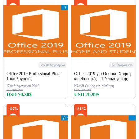
32500+Αγορασμένο
350+Αγορασμένο
Office 2019 Professional Plus -
Office 2019 για Οικιακή Χρήση
1 υπολογιστής
και Φοιτητές - 1 Υπολογιστής
Κλειδί γραφείου 2019
Κλειδί Οικίας και Μαθητή
USD430.49$
USD153.74$
USD 70.30$
USD 70.99$
Αγορά τώρα
Αγορά τώρα
-43%
-51%