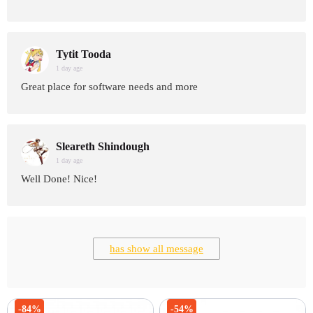
Tytit Tooda
1 day age
Great place for software needs and more
Sleareth Shindough
1 day age
Well Done! Nice!
has show all message
-84%
-54%