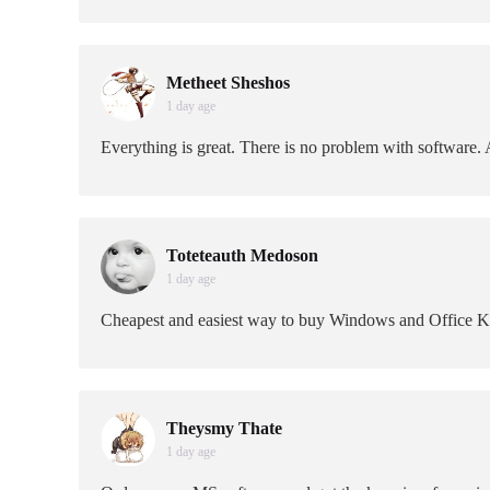
Metheet Sheshos
1 day age
Everything is great. There is no problem with software. A
Toteteauth Medoson
1 day age
Cheapest and easiest way to buy Windows and Office 
Theysmy Thate
1 day age