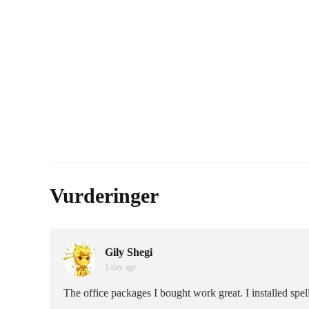
Vurderinger
Gily Shegi
1 day age
The office packages I bought work great. I installed sp