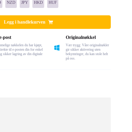
D
NZD
JPY
HKD
HUF
Legg i handlekurven
e-post
Originalnøkkel
melige nøkkelen du har kjøpt,
Vær trygg: Våre originalnøkler
irekte til e-posten din for enkel
gir sikker aktivering uten
g sikker lagring av din digitale
bekymringer, du kan stole helt
på oss.