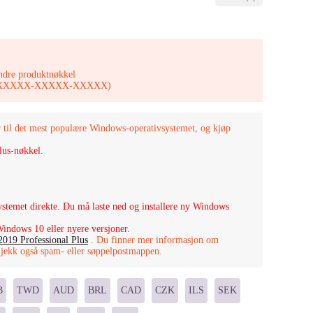
ndre produktnøkkel
XXX-XXXXX-XXXXX-XXXXX)
til det mest populære Windows-operativsystemet, og kjøp
lus-nøkkel.
stemet direkte. Du må laste ned og installere ny Windows
indows 10 eller nyere versjoner.
2019 Professional Plus
.
Du finner mer informasjon om
 Sjekk også spam- eller søppelpostmappen.
B
TWD
AUD
BRL
CAD
CZK
ILS
SEK