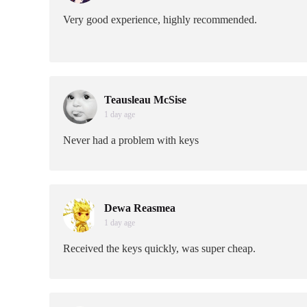
Very good experience, highly recommended.
Teausleau McSise
1 day age
Never had a problem with keys
Dewa Reasmea
1 day age
Received the keys quickly, was super cheap.