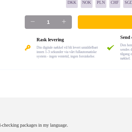
DKK
NOK
PLN
CHF
SG
Send 
Rask levering
Den hem
Din digitale nøkkel vil bli levert umiddelbart
sendes d
innen 1-3 sekunder via vårt fullautomatiske
tilgang o
system - ingen ventetid, ingen forsinkelse.
nøkkel.
ell-checking packages in my language.