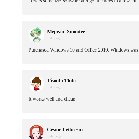
Orders some MS software and got the keys in a few minu
Mepeaut Smoutee
1 day age
Purchased Windows 10 and Office 2019. Windows was vers
Tisooth Thito
1 day age
It works well and cheap
Cesme Letheesm
1 day age