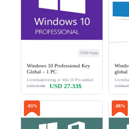
57000+Kjøpt
Windows 10 Professional Key
Windo
Global – 1 PC
global
Livstidsaktivering av Win 10 Pro-nøkkel
USD 27.33$
USD118.48$
USD84.8
Kjøp nå
-83%
-88%