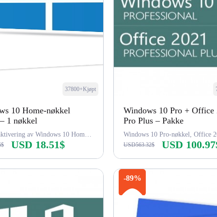
37800+Kjøpt
ws 10 Home-nøkkel
Windows 10 Pro + Office
 – 1 nøkkel
Pro Plus – Pakke
Livstidsaktivering av Windows 10 Home-nøkkel
USD 18.51$
USD 100.97
6$
USD563.32$
Kjøp nå
Kjøp nå
-89%