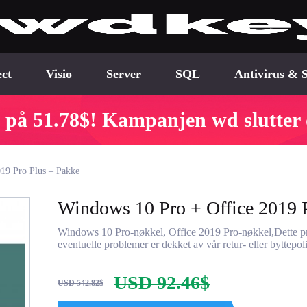
ect
Visio
Server
SQL
Antivirus & S
t på 51.78$! Kampanjen wd slutter
19 Pro Plus – Pakke
Windows 10 Pro + Office 2019 
Windows 10 Pro-nøkkel, Office 2019 Pro-nøkkel,Dette prod
eventuelle problemer er dekket av vår retur- eller byttepoli
USD 92.46$
USD 542.82$