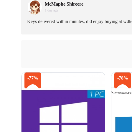
McMaphe Shireere
1 day age
Keys delivered within minutes, did enjoy buying at wdk
-77%
-78%