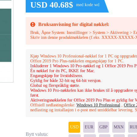
USD 40.68$
med kode wd
Bruksanvisning for digital nøkkel:
Bruk, Åpne System: Innstillinger > System > Aktivering > E
Skriv inn denne produktnøkkelen (f.eks. XXXXX-XX
Kjøp Windows 10 Professional-nøkkel for 1 PC og oppgrader 
Office 2019 Pro Plus-nøkkelen engangskjøp for 1 PC.
Inkluderer 1 Windows 10 Pro-nøkkel og 1 Office 2019 Pro P
Én nøkkel for én PC, IKKE for Mac.
Engangskjøp for livstidslisens.
Gyldig for både 32-bit og 64-bit versjon.
Global og flerspråklig støtte.
Windows 10 Pro-nøkkelen kan ikke brukes til å oppgradere sy
først.
Aktiveringsnøkkelen for Office 2019 Pro Plus er gyldig for W
Offisiell nedlastingslenke:
Windows 10 Professional
,
Office 
nedlasting og installasjon i e-post med umiddelbar levering.
USD
EUR
GBP
MXN
RU
Bytt valuta: