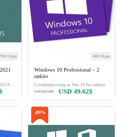
7800+Kjøpt
4800+Kjøpt
 2021
Windows 10 Professional – 2
nøkler
Windows 10 Pro-nøkkel, Office 2021 Pro-nøkkel
Livstidsaktivering av Win 10 Pro-nøkkel
$
USD 49.62$
USD265.48$
Kjøp nå
-89%