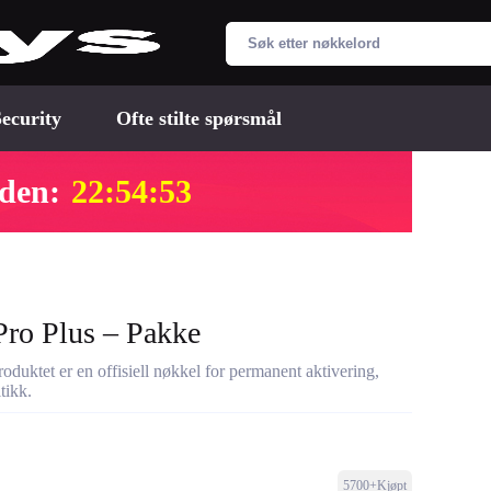
ecurity
Ofte stilte spørsmål
 den:
22:54:52
Pro Plus – Pakke
uktet er en offisiell nøkkel for permanent aktivering,
tikk.
5700+Kjøpt