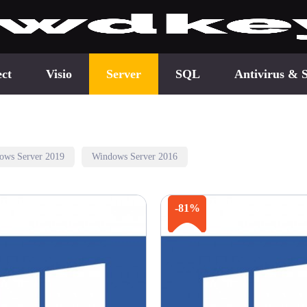
ect
Visio
Server
SQL
Antivirus & S
ows Server 2019
Windows Server 2016
-81%