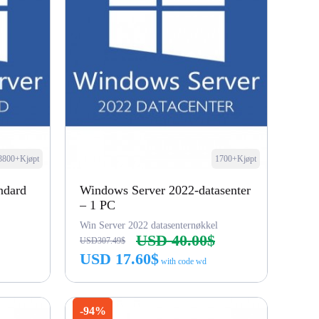
3800+Kjøpt
1700+Kjøpt
ndard
Windows Server 2022-datasenter
– 1 PC
Win Server 2022 datasenternøkkel
USD 40.00$
USD307.49$
USD 17.60$
with code wd
Kjøp nå
-94%