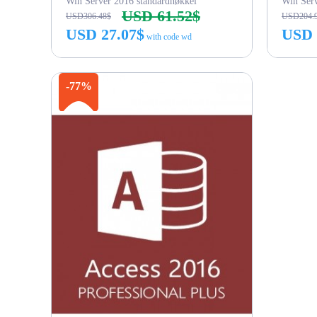
Win Server 2016 standardnøkkel
Win Serv
USD 61.52$
USD306.48$
USD204.
USD 27.07$
USD 
with code wd
Kjøp nå
-77%