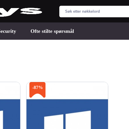
ecurity
Ofte stilte spørsmål
-87%