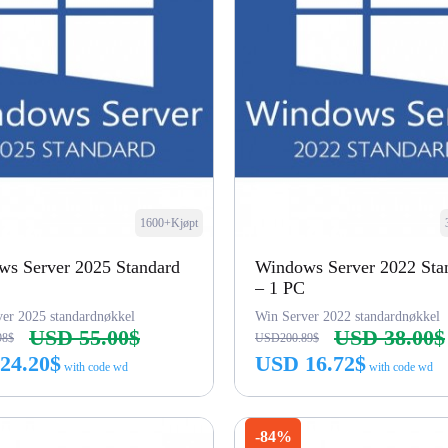
1600+Kjøpt
s Server 2025 Standard
Windows Server 2022 Sta
– 1 PC
er 2025 standardnøkkel
Win Server 2022 standardnøkkel
USD 55.00$
USD 38.00$
98$
USD200.89$
24.20$
USD 16.72$
with code wd
with code wd
Kjøp nå
Kjøp nå
-84%