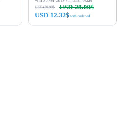
l
Win Server 2019 standardnøkkel
USD 28.00$
USD450.99$
USD 12.32$
with code wd
Kjøp nå