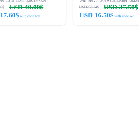
er 2019 Essentials-nøkkel
Win Server 2019 datasenternøkke
USD 40.00$
USD 37.50$
99$
USD235.74$
17.60$
USD 16.50$
with code wd
with code wd
Kjøp nå
Kjøp nå