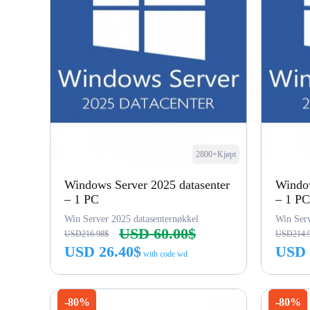
2800+Kjøpt
Windows Server 2025 datasenter
Window
– 1 PC
– 1 PC
Win Server 2025 datasenternøkkel
Win Serv
USD 60.00$
USD216.98$
USD214.
USD 26.40$
USD 
with code wd
Kjøp nå
-80%
-80%