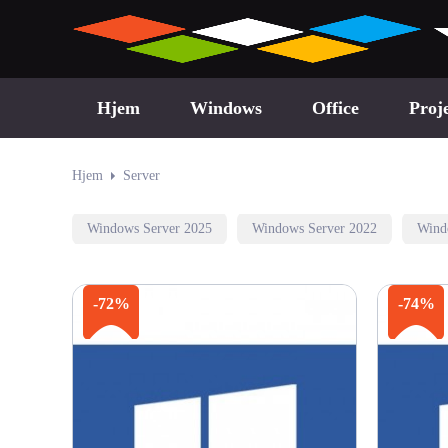
Hjem
Windows
Office
Proj
Hjem
Server
Windows Server 2025
Windows Server 2022
Wind
-72%
-74%