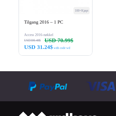
100+Kjøpt
Tilgang 2016 – 1 PC
Access 2016-nøkkel
USD 70.99$
USD306.48$
USD 31.24$
with code wd
Kjøp nå